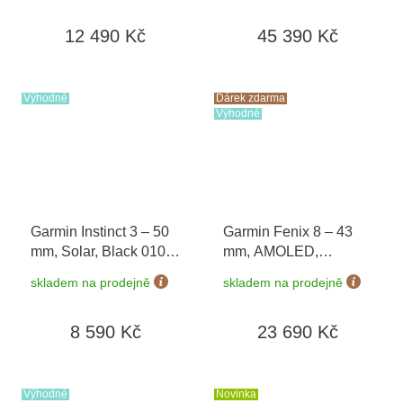
poukaz v hodnotě 1000
12 490 Kč
45 390 Kč
Kč
Výhodné
Dárek zdarma
Výhodné
Garmin Instinct 3 – 50
Garmin Fenix 8 – 43
mm, Solar, Black 010-
mm, AMOLED,
02935-00
Sapphire, Soft Gold /
skladem na prodejně
skladem na prodejně
Limestone 010-02903-
40 + náhradní řemínek
8 590 Kč
23 690 Kč
+ Topo Czech PRO
Voucher + náušnice
Guess JUBE01423 v
hodnotě 1790 Kč
Výhodné
Novinka