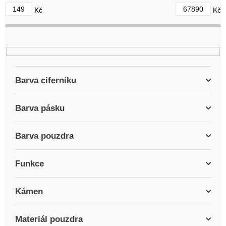
d
149
67890
Kč
Kč
u
k
t
ů
Barva ciferníku
Barva pásku
Barva pouzdra
Funkce
Kámen
Materiál pouzdra