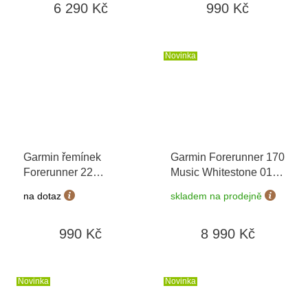
6 290 Kč
990 Kč
Novinka
Garmin řemínek
Garmin Forerunner 170
Forerunner 22
Music Whitestone 010-
Whitestone/Amp
03920-11
+ možnost
na dotaz
skladem na prodejně
Yellow 010-11251-AN
výměny do 90 dní
990 Kč
8 990 Kč
Novinka
Novinka