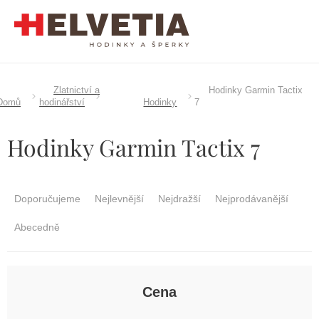
Přejít
na
obsah
Zlatnictví a
Hodinky Garmin Tactix
Domů
hodinářství
Hodinky
7
Hodinky Garmin Tactix 7
Ř
a
Doporučujeme
Nejlevnější
Nejdražší
Nejprodávanější
z
e
Abecedně
n
í
p
r
Cena
o