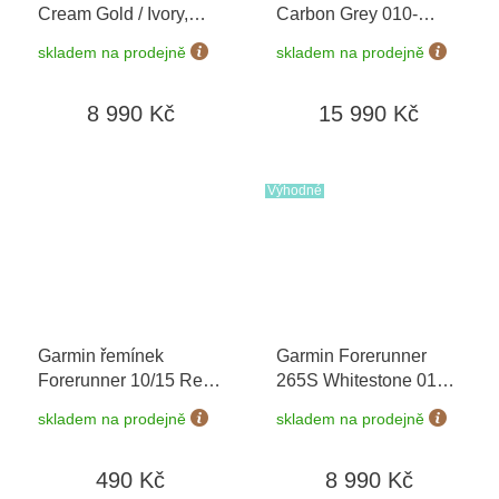
Cream Gold / Ivory,
Carbon Grey 010-
Silicone Band 010-
02969-10
+ možnost
skladem na prodejně
skladem na prodejně
02785-04
výměny do 90 dní
8 990 Kč
15 990 Kč
Výhodné
Garmin řemínek
Garmin Forerunner
Forerunner 10/15 Red
265S Whitestone 010-
(velikost XL)
02810-14
+ možnost
skladem na prodejně
skladem na prodejně
výměny do 90 dní
490 Kč
8 990 Kč