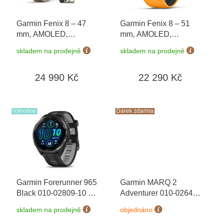
r
o
Garmin Fenix 8 – 47
Garmin Fenix 8 – 51
d
mm, AMOLED,
mm, AMOLED,
u
Sapphire, Titanium
Sapphire, Titanium s
k
skladem na prodejně
skladem na prodejně
010-02904-40 +
Orange/Graphite 010-
t
náhradní řemínek
+
02905-11
ů
24 990 Kč
22 290 Kč
dárkový poukaz v
hodnotě 1000 Kč +
Topo Czech PRO
Voucher
Výhodné
Dárek zdarma
Garmin Forerunner 965
Garmin MARQ 2
Black 010-02809-10
+
Adventurer 010-02648-
možnost výměny do 90
31 Premium + náhradní
skladem na prodejně
objednáno
dní
řemínek
+ dárkový