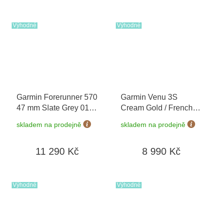
Výhodné
Výhodné
Garmin Forerunner 570
Garmin Venu 3S
47 mm Slate Grey 010-
Cream Gold / French
02971-00
Gray, Silicone Band
skladem na prodejně
skladem na prodejně
010-02785-02
11 290 Kč
8 990 Kč
Výhodné
Výhodné