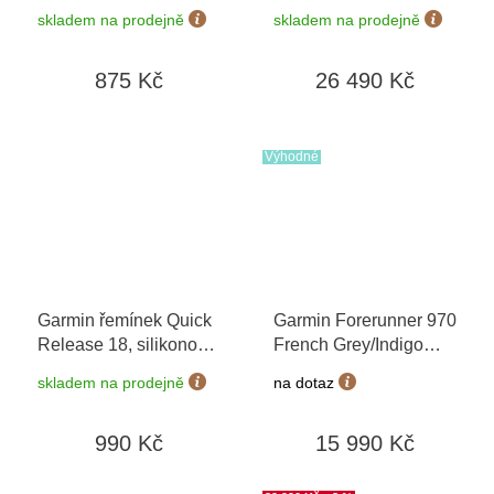
13304-05
Sapphire,
skladem na prodejně
skladem na prodejně
Graphite/Black 010-
03199-11
875 Kč
26 490 Kč
Výhodné
Garmin řemínek Quick
Garmin Forerunner 970
Release 18, silikonový
French Grey/Indigo
béžový, zlatá přezka
010-02969-12
+
skladem na prodejně
na dotaz
možnost výměny do 90
dní
990 Kč
15 990 Kč