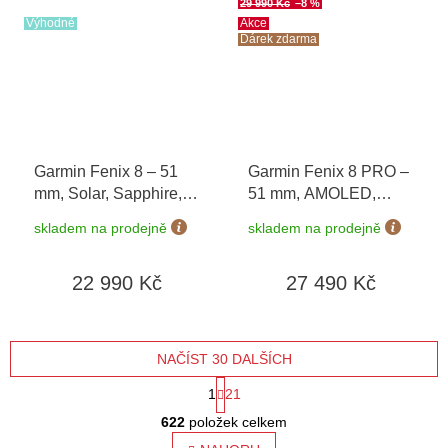
29 990 Kč
–8 %
Výhodné
Akce
Dárek zdarma
Garmin Fenix 8 – 51
Garmin Fenix 8 PRO –
mm, Solar, Sapphire,
51 mm, AMOLED,
Carbon grey DLC
Sapphire, Carbon
skladem na prodejně
skladem na prodejně
titanium s Black/Grey
grey/Chestnut 010-
010-02907-11
03199-40 + náhradní
22 990 Kč
27 490 Kč
řemínek
+ Topo Czech
PRO Voucher + druhý
náhradní řemínek v
hodnotě 1 290 Kč
NAČÍST 30 DALŠÍCH
S
1
21
O
t
622
položek celkem
v