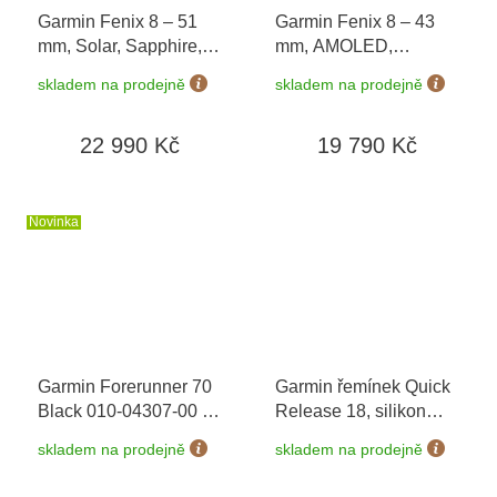
Garmin Fenix 8 – 51
Garmin Fenix 8 – 43
mm, Solar, Sapphire,
mm, AMOLED,
Titanium s
Sapphire, Carbon grey
skladem na prodejně
skladem na prodejně
Yellow/Graphite 010-
DLC titanium, Black /
02907-21
Pebble grey 010-
22 990 Kč
19 790 Kč
02903-21
Novinka
Garmin Forerunner 70
Garmin řemínek Quick
Black 010-04307-00
+
Release 18, silikon
možnost výměny do 90
Sage grey 010-13256-
skladem na prodejně
skladem na prodejně
dní
01