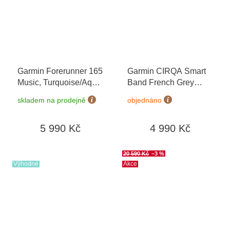
Garmin Forerunner 165
Garmin CIRQA Smart
Music, Turquoise/Aqua
Band French Grey
010-02863-32
+
L/XL 010-04675-01
skladem na prodejně
objednáno
možnost výměny do 90
dní
5 990 Kč
4 990 Kč
20 590 Kč
–3 %
Výhodné
Akce