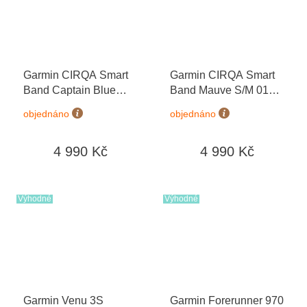
Garmin CIRQA Smart
Garmin CIRQA Smart
Band Captain Blue
Band Mauve S/M 010-
S/M 010-04675-13
04675-12
objednáno
objednáno
4 990 Kč
4 990 Kč
Výhodné
Výhodné
Garmin Venu 3S
Garmin Forerunner 970