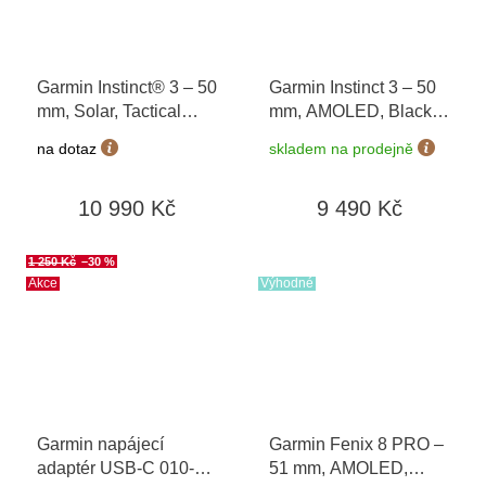
Garmin Instinct® 3 – 50
Garmin Instinct 3 – 50
mm, Solar, Tactical
mm, AMOLED, Black /
Edition Black 010-
Bolt Blue 010-03020-
na dotaz
skladem na prodejně
02935-50
03
10 990 Kč
9 490 Kč
1 250 Kč
–30 %
Akce
Výhodné
Garmin napájecí
Garmin Fenix 8 PRO –
adaptér USB-C 010-
51 mm, AMOLED,