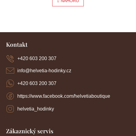
l
NAHORU
r
á
á
d
a
n
c
í
k
Z
p
o
r
á
Kontakt
v
p
v
k
a
y
+420 603 200 307
á
t
v
í
n
ý
info
@
helvetia-hodinky.cz
p
í
i
+420 603 200 307
s
u
https://www.facebook.com/helvetiaboutique
helvetia_hodinky
Zákaznický servis