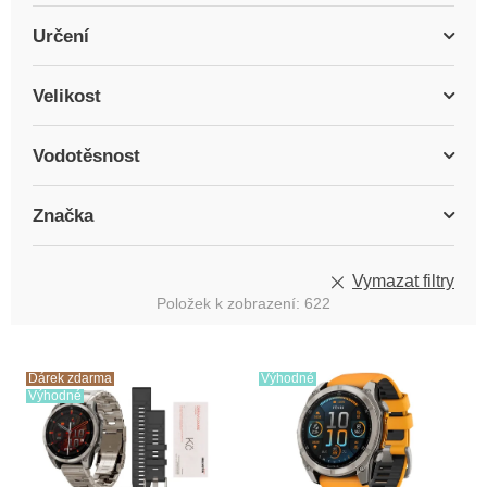
Určení
Velikost
Vodotěsnost
Značka
Vymazat filtry
Položek k zobrazení:
622
V
ý
Dárek zdarma
Výhodné
Výhodné
p
i
s
p