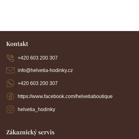
Z
á
Kontakt
p
a
+420 603 200 307
t
í
info
@
helvetia-hodinky.cz
+420 603 200 307
https://www.facebook.com/helvetiaboutique
helvetia_hodinky
Zákaznický servis