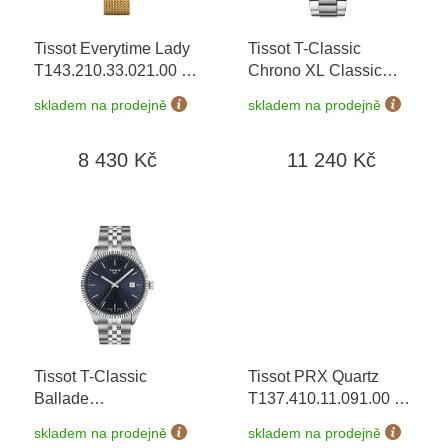
r
o
Tissot Everytime Lady
Tissot T-Classic
d
T143.210.33.021.00
+
Chrono XL Classic
u
prodloužená záruka 5
T116.617.11.092.00
+
k
skladem na prodejně
skladem na prodejně
let + 5 let na výměnu
prodloužená záruka 5
t
baterie zdarma +
let + možnost výměny
ů
8 430 Kč
11 240 Kč
možnost výměny do 90
do 90 dní + 5 let na
dní
výměnu baterie zdarma
Tissot T-Classic
Tissot PRX Quartz
Ballade
T137.410.11.091.00
+
T156.410.11.041.00
+
prodloužená záruka 5
skladem na prodejně
skladem na prodejně
prodloužená záruka 5
let + 5 let na výměnu