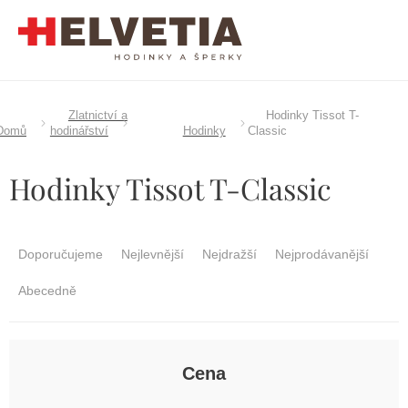
Přejít
na
obsah
Zlatnictví a
Hodinky Tissot T-
Domů
hodinářství
Hodinky
Classic
Hodinky Tissot T-Classic
Ř
a
Doporučujeme
Nejlevnější
Nejdražší
Nejprodávanější
z
e
Abecedně
n
í
p
r
Cena
o