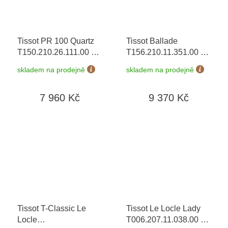
Tissot PR 100 Quartz
Tissot Ballade
T150.210.26.111.00
+
T156.210.11.351.00
+
prodloužená záruka 5
prodloužená záruka 5
skladem na prodejně
skladem na prodejně
let + možnost výměny
let + možnost výměny
do 90 dní + 5 let na
do 90 dní + 5 let na
7 960 Kč
9 370 Kč
výměnu baterie zdarma
výměnu baterie zdarma
Tissot T-Classic Le
Tissot Le Locle Lady
Locle
T006.207.11.038.00
+