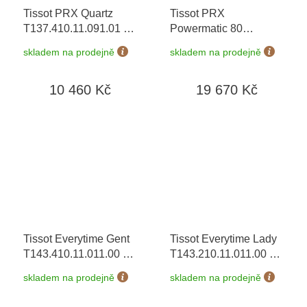
Tissot PRX Quartz
Tissot PRX
T137.410.11.091.01
+
Powermatic 80
prodloužená záruka 5
T137.407.11.041.00
+
skladem na prodejně
skladem na prodejně
let + 5 let na výměnu
prodloužená záruka 5
baterie zdarma +
let + možnost výměny
10 460 Kč
19 670 Kč
možnost výměny do 90
do 90 dní
dní
Tissot Everytime Gent
Tissot Everytime Lady
T143.410.11.011.00
+
T143.210.11.011.00
+
prodloužená záruka 5
prodloužená záruka 5
skladem na prodejně
skladem na prodejně
let + 5 let na výměnu
let + 5 let na výměnu
baterie zdarma +
baterie zdarma +