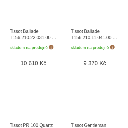
Tissot Ballade
Tissot Ballade
T156.210.22.031.00
+
T156.210.11.041.00
+
prodloužená záruka 5
prodloužená záruka 5
skladem na prodejně
skladem na prodejně
let + možnost výměny
let + možnost výměny
do 90 dní + 5 let na
do 90 dní + 5 let na
10 610 Kč
9 370 Kč
výměnu baterie zdarma
výměnu baterie zdarma
Tissot PR 100 Quartz
Tissot Gentleman