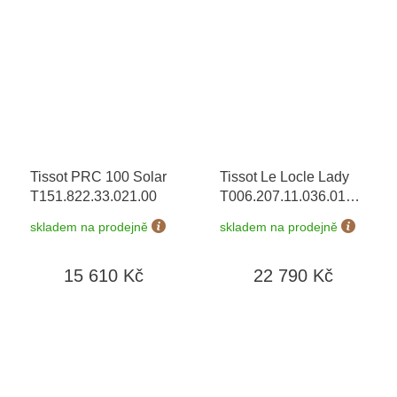
Tissot PRC 100 Solar
Tissot Le Locle Lady
T151.822.33.021.00
T006.207.11.036.01
20th Anniversary
skladem na prodejně
skladem na prodejně
Edition + náhradní
řemínek
+ prodloužená
15 610 Kč
22 790 Kč
záruka 5 let + možnost
výměny do 90 dní