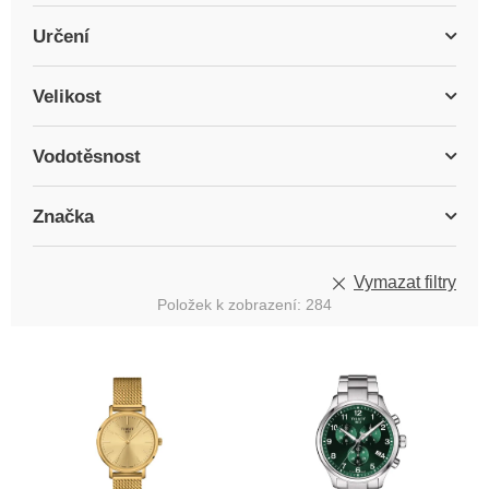
Určení
Velikost
Vodotěsnost
Značka
Vymazat filtry
Položek k zobrazení:
284
V
ý
p
i
s
p