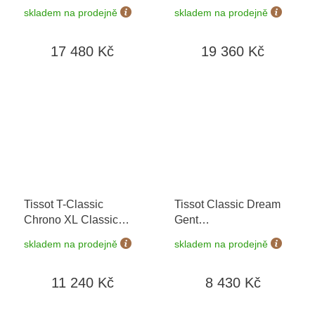
T006.407.16.033.00
+
prodloužená záruka 5
skladem na prodejně
skladem na prodejně
prodloužená záruka 5
let + možnost výměny
let + možnost výměny
do 90 dní
17 480 Kč
19 360 Kč
do 90 dní
Tissot T-Classic
Tissot Classic Dream
Chrono XL Classic
Gent
T116.617.11.057.01
+
T129.410.11.031.00
+
skladem na prodejně
skladem na prodejně
možnost výměny do 90
prodloužená záruka 5
dní
let + 5 let na výměnu
11 240 Kč
8 430 Kč
baterie zdarma +
možnost výměny do 90
dní