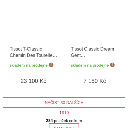
Tissot T-Classic
Tissot Classic Dream
Chemin Des Tourelles
Gent
T139.407.11.091.00
+
T129.410.16.013.00
+
skladem na prodejně
skladem na prodejně
prodloužená záruka 5
prodloužená záruka 5
let + možnost výměny
let + možnost výměny
23 100 Kč
7 180 Kč
do 90 dní
do 90 dní + 5 let na
výměnu baterie zdarma
NAČÍST 30 DALŠÍCH
S
1
10
O
t
284
položek celkem
v