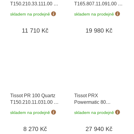
T150.210.33.111.00
+
T165.807.11.091.00
+
prodloužená záruka 5
prodloužená záruka 5
skladem na prodejně
skladem na prodejně
let + možnost výměny
let + možnost výměny
do 90 dní + 5 let na
do 90 dní
11 710 Kč
19 980 Kč
výměnu baterie zdarma
Tissot PR 100 Quartz
Tissot PRX
T150.210.11.031.00
+
Powermatic 80
prodloužená záruka 5
T137.907.97.201.00
+
skladem na prodejně
skladem na prodejně
let + možnost výměny
prodloužená záruka 5
do 90 dní + 5 let na
let + možnost výměny
8 270 Kč
27 940 Kč
výměnu baterie zdarma
do 90 dní