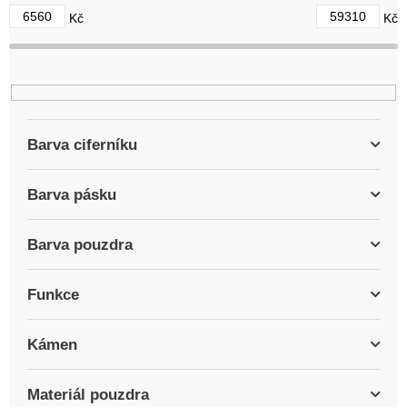
d
6560
59310
Kč
Kč
u
k
t
ů
Barva ciferníku
Barva pásku
Barva pouzdra
Funkce
Kámen
Materiál pouzdra