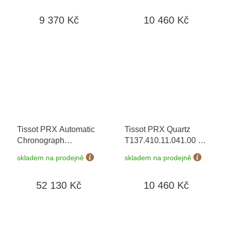
let + možnost výměny
baterie zdarma +
9 370 Kč
10 460 Kč
do 90 dní + 5 let na
možnost výměny do 90
výměnu baterie zdarma
dní
Tissot PRX Automatic
Tissot PRX Quartz
Chronograph
T137.410.11.041.00
+
T137.427.11.041.00
+
prodloužená záruka 5
skladem na prodejně
skladem na prodejně
prodloužená záruka 5
let + 5 let na výměnu
let
baterie zdarma +
52 130 Kč
10 460 Kč
možnost výměny do 90
dní