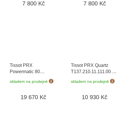
7 800 Kč
7 800 Kč
možnost výměny do 90
možnost výměny do 90
dní
dní
Tissot PRX
Tissot PRX Quartz
Powermatic 80
T137.210.11.111.00
+
T137.407.11.351.01
+
prodloužená záruka 5
skladem na prodejně
skladem na prodejně
prodloužená záruka 5
let + 5 let na výměnu
let + možnost výměny
baterie zdarma +
19 670 Kč
10 930 Kč
do 90 dní
možnost výměny do 90
dní