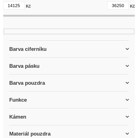
d
14125
36250
Kč
Kč
u
k
t
ů
Barva ciferníku
Barva pásku
Barva pouzdra
Funkce
Kámen
Materiál pouzdra