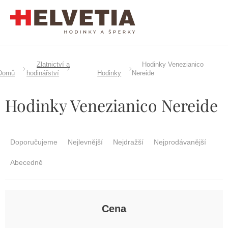
Přejít
na
obsah
Zlatnictví a
Hodinky Venezianico
Domů
hodinářství
Hodinky
Nereide
Hodinky Venezianico Nereide
Ř
a
Doporučujeme
Nejlevnější
Nejdražší
Nejprodávanější
z
e
Abecedně
n
í
p
r
Cena
o