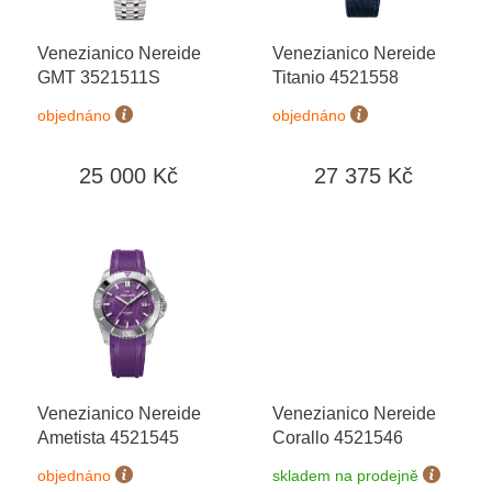
r
o
Venezianico Nereide
Venezianico Nereide
d
GMT 3521511S
Titanio 4521558
u
k
objednáno
objednáno
t
ů
25 000 Kč
27 375 Kč
Venezianico Nereide
Venezianico Nereide
Ametista 4521545
Corallo 4521546
objednáno
skladem na prodejně