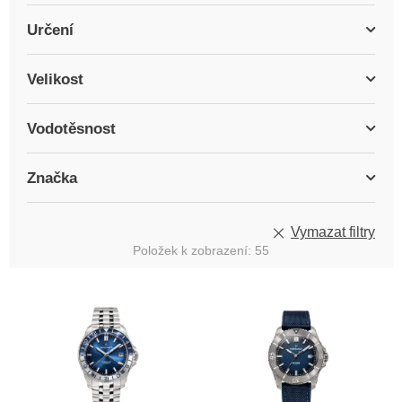
Určení
Velikost
Vodotěsnost
Značka
Vymazat filtry
Položek k zobrazení:
55
V
ý
p
i
s
p