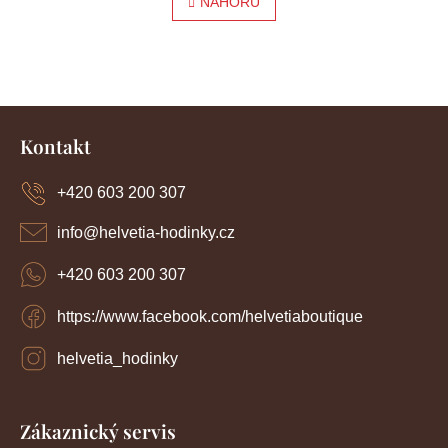
l
NAHORU
r
á
á
d
a
n
c
í
k
Z
p
o
r
á
Kontakt
v
p
v
k
a
y
+420 603 200 307
á
t
v
í
n
ý
info
@
helvetia-hodinky.cz
p
í
i
+420 603 200 307
s
u
https://www.facebook.com/helvetiaboutique
helvetia_hodinky
Zákaznický servis