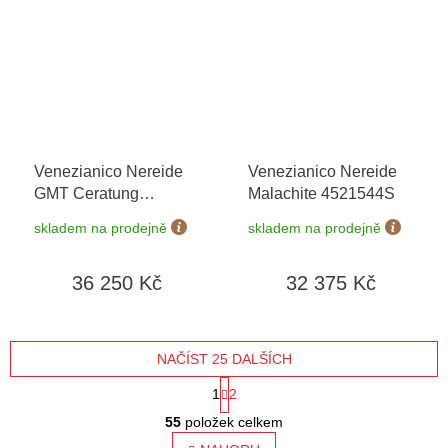
Venezianico Nereide
Venezianico Nereide
GMT Ceratung
Malachite 4521544S
4521500S
skladem na prodejně
skladem na prodejně
36 250 Kč
32 375 Kč
NAČÍST 25 DALŠÍCH
S
1
2
O
t
55
položek celkem
v