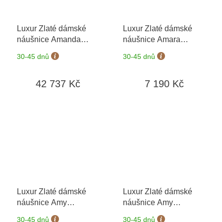
Luxur Zlaté dámské
Luxur Zlaté dámské
náušnice Amanda
náušnice Amara
6689351-0-0-99
6680404-0-0-1
+
30-45 dnů
30-45 dnů
možnost výměny do 90
dní
42 737 Kč
7 190 Kč
Luxur Zlaté dámské
Luxur Zlaté dámské
náušnice Amy
náušnice Amy
6880612
+ možnost
6888612
+ možnost
30-45 dnů
30-45 dnů