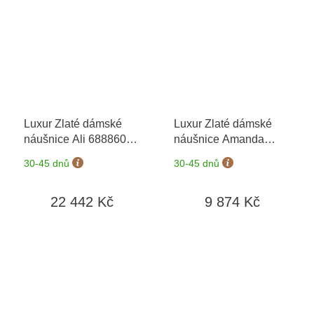
Luxur Zlaté dámské
Luxur Zlaté dámské
náušnice Ali 6888604
náušnice Amanda
+ možnost výměny do
6680351-0-0-1
30-45 dnů
30-45 dnů
90 dní
22 442 Kč
9 874 Kč