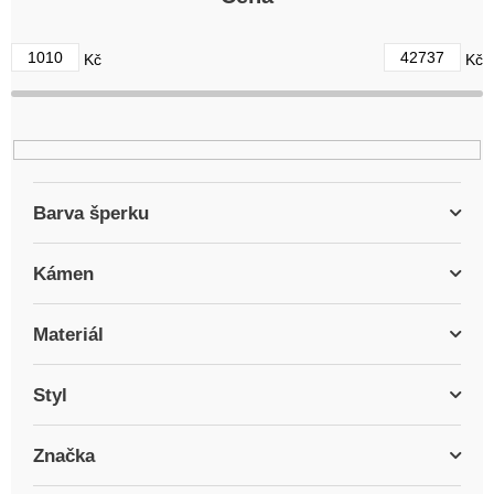
o
d
1010
42737
Kč
Kč
u
k
t
ů
Barva šperku
Kámen
Materiál
Styl
Značka