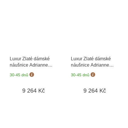
Luxur Zlaté dámské
Luxur Zlaté dámské
náušnice Adrianne
náušnice Adrianne
6680374-0-0-40
+
6680374-0-0-54
+
30-45 dnů
30-45 dnů
možnost výměny do 90
možnost výměny do 90
dní
dní
9 264 Kč
9 264 Kč