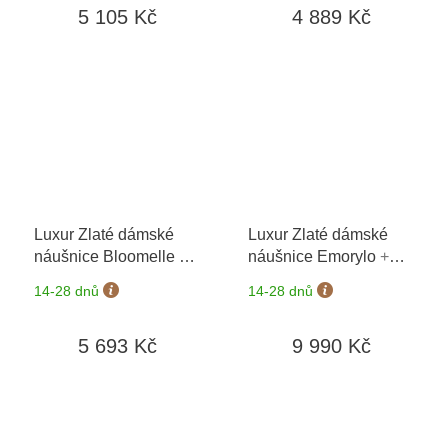
5 105 Kč
4 889 Kč
Luxur Zlaté dámské
Luxur Zlaté dámské
náušnice Bloomelle
+
náušnice Emorylo
+
možnost výměny do 90
možnost výměny do 90
14-28 dnů
14-28 dnů
dní
dní
5 693 Kč
9 990 Kč