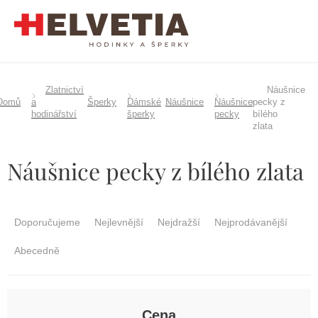
Přejít
na
obsah
Zlatnictví
Náušnice
Domů
a
Šperky
Dámské
Náušnice
Náušnice
pecky z
hodinářství
šperky
pecky
bílého
zlata
Náušnice pecky z bílého zlata
Ř
a
Doporučujeme
Nejlevnější
Nejdražší
Nejprodávanější
z
e
Abecedně
n
í
p
r
Cena