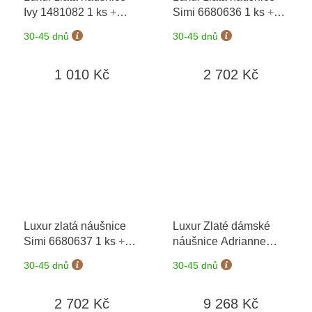
Ivy 1481082 1 ks
+
Simi 6680636 1 ks
+
možnost výměny do 90
možnost výměny do 90
30-45 dnů
30-45 dnů
dní
dní
1 010 Kč
2 702 Kč
Luxur zlatá náušnice
Luxur Zlaté dámské
Simi 6680637 1 ks
+
náušnice Adrianne
možnost výměny do 90
6680374-0-0-1
+
30-45 dnů
30-45 dnů
dní
možnost výměny do 90
dní
2 702 Kč
9 268 Kč