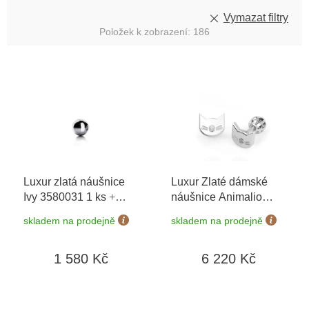
Vymazat filtry
Položek k zobrazení:
186
V
ý
p
i
s
p
r
o
Luxur zlatá náušnice
Luxur Zlaté dámské
d
Ivy 3580031 1 ks
+
náušnice Animalio
u
možnost výměny do 90
Kitty 6680687-0-0-1
+
k
skladem na prodejně
skladem na prodejně
dní
možnost výměny do 90
t
dní
ů
1 580 Kč
6 220 Kč