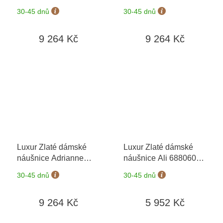
6680374-0-0-57
+
6680374-0-0-58
+
30-45 dnů
30-45 dnů
možnost výměny do 90
možnost výměny do 90
dní
dní
9 264 Kč
9 264 Kč
Luxur Zlaté dámské
Luxur Zlaté dámské
náušnice Adrianne
náušnice Ali 6880604
6680374-0-0-59
+ možnost výměny do
30-45 dnů
30-45 dnů
90 dní
9 264 Kč
5 952 Kč