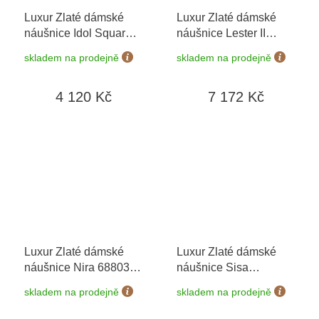
Luxur Zlaté dámské
Luxur Zlaté dámské
náušnice Idol Square
náušnice Lester II
6680575
+ možnost
6680427
+ možnost
skladem na prodejně
skladem na prodejně
výměny do 90 dní
výměny do 90 dní
4 120 Kč
7 172 Kč
Luxur Zlaté dámské
Luxur Zlaté dámské
náušnice Nira 6880353
náušnice Sisa
+ možnost výměny do
6680640-0-0-1
skladem na prodejně
skladem na prodejně
90 dní