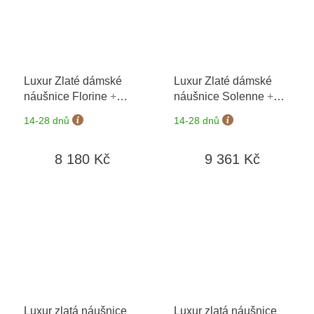
Luxur Zlaté dámské
Luxur Zlaté dámské
náušnice Florine
+
náušnice Solenne
+
možnost výměny do 90
možnost výměny do 90
14-28 dnů
14-28 dnů
dní
dní
8 180 Kč
9 361 Kč
Luxur zlatá náušnice
Luxur zlatá náušnice