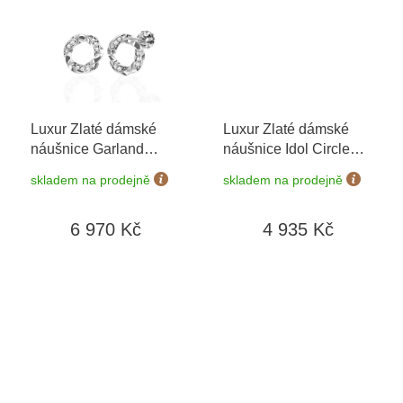
Luxur Zlaté dámské
Luxur Zlaté dámské
náušnice Garland
náušnice Idol Circle
6680368-0-0-1
+
1481812-0-0-0
skladem na prodejně
skladem na prodejně
možnost výměny do 90
dní
6 970 Kč
4 935 Kč