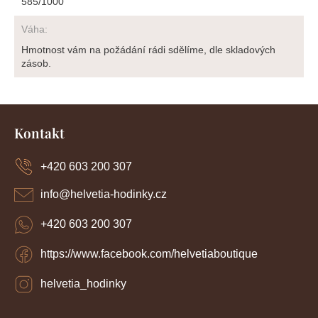
585/1000
Váha
:
Hmotnost vám na požádání rádi sdělíme, dle skladových
zásob.
Z
á
Kontakt
p
a
+420 603 200 307
t
í
info
@
helvetia-hodinky.cz
+420 603 200 307
https://www.facebook.com/helvetiaboutique
helvetia_hodinky