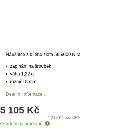
Náušnice z bílého zlata 585/000 Nira
zapínání na šroubek
váha 1,22 g
rozměr 8 mm
Detailní informace
5 105 Kč
4 219 Kč
bez DPH
Měrná
skladem na prodejně