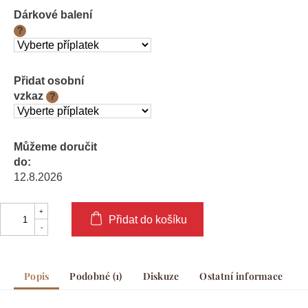
cena:
Dárkové balení
?
Přidat osobní
vzkaz
?
Můžeme doručit
do:
12.8.2026
Přidat do košíku
Popis
Podobné (1)
Diskuze
Ostatní informace