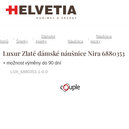
Přejít
na
obsah
Dámské
Náušnice
Domů
Šperky
šperky
Náušnice
pecky
Luxur Zlaté dámské náušnice Nira 6880353
+ možnost výměny do 90 dní
LUX_6880353-1-0-0
Značka:
Couple