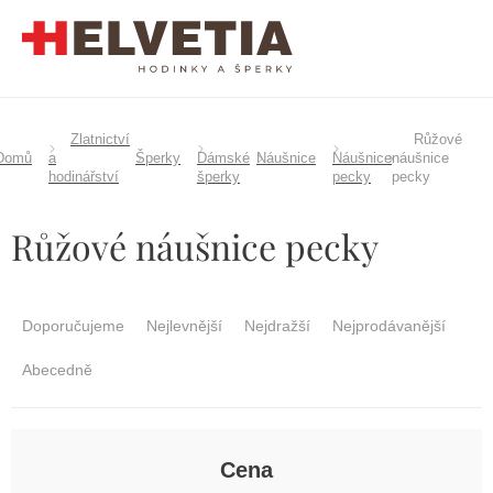
Přejít
na
obsah
Zlatnictví
Růžové
Domů
a
Šperky
Dámské
Náušnice
Náušnice
náušnice
hodinářství
šperky
pecky
pecky
Růžové náušnice pecky
Ř
a
Doporučujeme
Nejlevnější
Nejdražší
Nejprodávanější
z
e
Abecedně
n
í
p
r
Cena
o