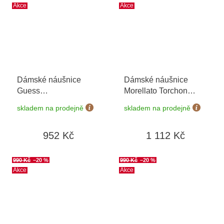
Akce
Akce
Dámské náušnice
Dámské náušnice
Guess
Morellato Torchon
JUBE04084JWYGBKT/U
SAWZ11
skladem na prodejně
skladem na prodejně
952 Kč
1 112 Kč
990 Kč
–20 %
990 Kč
–20 %
Akce
Akce