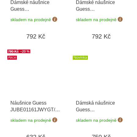
Dámské náušnice
Dámské náušnice
Guess
Guess
JUBE04504JWYGT/U
JUBE05108JWRHT/U
skladem na prodejně
skladem na prodejně
792 Kč
792 Kč
790 Kč
–20 %
Akce
Novinka
Náušnice Guess
Dámská náušnice
JUBE01161JWYGT/U
Guess
+ možnost výměny do
JUBE06258JWYGT/U
skladem na prodejně
skladem na prodejně
90 dní
+ možnost výměny do
90 dní
632 Kč
750 Kč