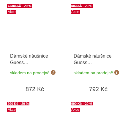
1 090 Kč
–20 %
990 Kč
–20 %
Akce
Akce
Dámské náušnice
Dámské náušnice
Guess
Guess
JUBE04458JWRHT/U
JUBE05024JWRHT/U
skladem na prodejně
skladem na prodejně
872 Kč
792 Kč
990 Kč
–20 %
990 Kč
–20 %
Akce
Akce