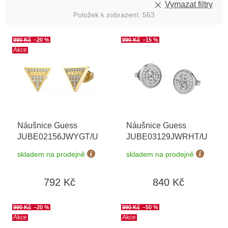
Vymazat filtry
Položek k zobrazení:
563
V
990 Kč
–20 %
990 Kč
–15 %
ý
Akce
p
i
s
p
r
o
Náušnice Guess
Náušnice Guess
d
JUBE02156JWYGT/U
JUBE03129JWRHT/U
u
k
skladem na prodejně
skladem na prodejně
t
ů
792 Kč
840 Kč
990 Kč
–20 %
990 Kč
–50 %
Akce
Akce