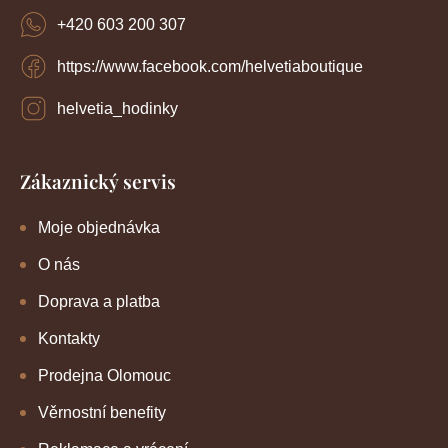
í
i
+420 603 200 307
s
u
https://www.facebook.com/helvetiaboutique
helvetia_hodinky
Zákaznický servis
Moje objednávka
O nás
Doprava a platba
Kontakty
Prodejna Olomouc
Věrnostní benefity