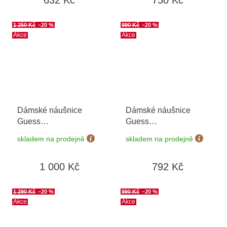
1 250 Kč
–20 %
990 Kč
–20 %
Akce
Akce
Dámské náušnice
Dámské náušnice
Guess
Guess
JUBE04609JWYGT/U
JUBE04035JWYGT/U
skladem na prodejně
skladem na prodejně
1 000 Kč
792 Kč
1 290 Kč
–20 %
990 Kč
–20 %
Akce
Akce