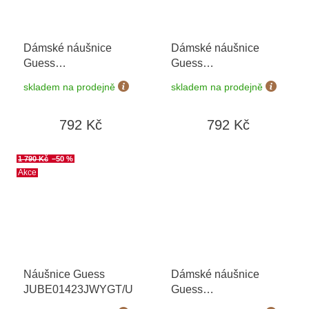
Dámské náušnice
Dámské náušnice
Guess
Guess
JUBE04058JWRHT/U
JUBE04164JWRHT/U
skladem na prodejně
skladem na prodejně
792 Kč
792 Kč
1 790 Kč
–50 %
Akce
Náušnice Guess
Dámské náušnice
JUBE01423JWYGT/U
Guess
JUBE06080JWRHT/U