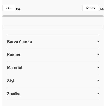
d
495
54062
Kč
Kč
u
k
t
ů
Barva šperku
Kámen
Materiál
Styl
Značka