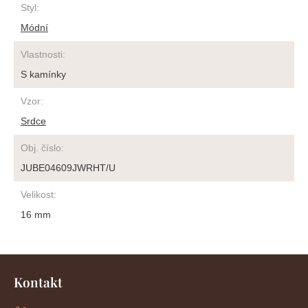
Styl
:
Módní
Vlastnosti
:
S kamínky
Vzor
:
Srdce
Obj. číslo
:
JUBE04609JWRHT/U
Velikost
:
16 mm
Z
á
Kontakt
p
a