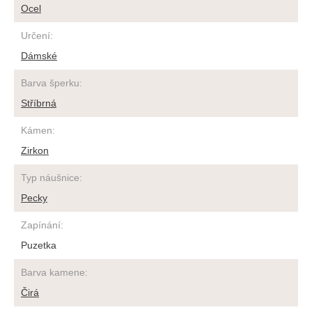
Ocel
Určení
:
Dámské
Barva šperku
:
Stříbrná
Kámen
:
Zirkon
Typ náušnice
:
Pecky
Zapínání
:
Puzetka
Barva kamene
:
Čirá