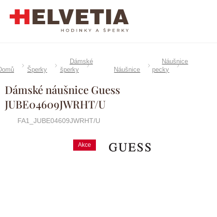
Přejít
na
obsah
Dámské
Náušnice
Domů
Šperky
šperky
Náušnice
pecky
Dámské náušnice Guess
JUBE04609JWRHT/U
FA1_JUBE04609JWRHT/U
Akce
Značka:
Guess