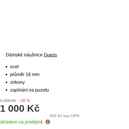
Dámské náušnice
Guess
ocel
průměr 16 mm
zirkony
zapínání na puzetu
1 250 Kč
–20 %
1 000 Kč
826 Kč
bez DPH
Měrná
skladem na prodejně
cena: