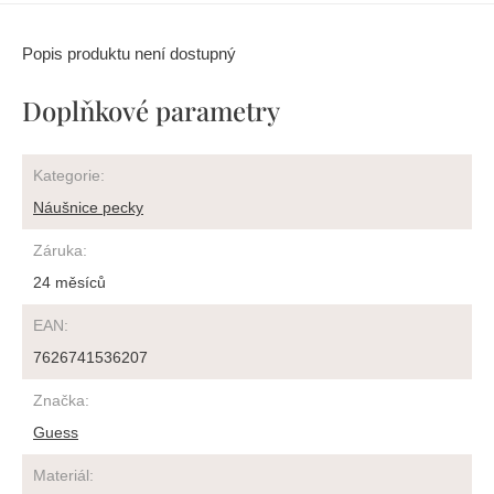
Popis produktu není dostupný
Doplňkové parametry
Kategorie
:
Náušnice pecky
Záruka
:
24 měsíců
EAN
:
7626741536207
Značka
:
Guess
Materiál
: