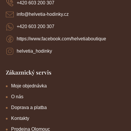
+420 603 200 307
t
í
info
@
helvetia-hodinky.cz
+420 603 200 307
https://www.facebook.com/helvetiaboutique
helvetia_hodinky
Zákaznický servis
Moje objednávka
O nás
Doprava a platba
Kontakty
Prodejna Olomouc