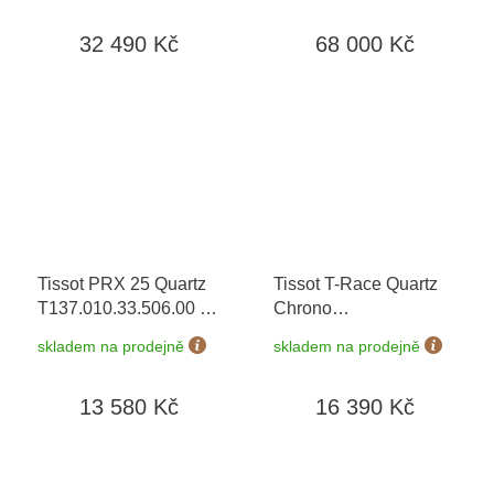
do 90 dní
32 490 Kč
68 000 Kč
Tissot PRX 25 Quartz
Tissot T-Race Quartz
T137.010.33.506.00
+
Chrono
prodloužená záruka 5
T141.817.37.501.00
+
skladem na prodejně
skladem na prodejně
let + 5 let na výměnu
prodloužená záruka 5
baterie zdarma +
let + 5 let na výměnu
13 580 Kč
16 390 Kč
možnost výměny do 90
baterie zdarma +
dní
možnost výměny do 90
dní