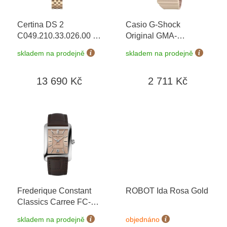
r
o
Certina DS 2
Casio G-Shock
d
C049.210.33.026.00
+
Original GMA-
u
prodloužená záruka 5
P2100ST-9AER
+
k
skladem na prodejně
skladem na prodejně
let
možnost výměny do 90
t
dní + doprava zdarma
ů
13 690 Kč
2 711 Kč
Frederique Constant
ROBOT Ida Rosa Gold
Classics Carree FC-
303SAL4C6
+ záruka 5
skladem na prodejně
objednáno
let + možnost výměny