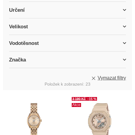
Určení
Velikost
Vodotěsnost
Značka
Vymazat filtry
Položek k zobrazení:
23
V
3 190 Kč
–15 %
ý
Akce
p
i
s
p