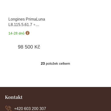
Longines PrimaLuna
L8.115.5.61.7
+
prodloužená záruka 5
14-28 dnů
let + 5 let na výměnu
baterie zdarma +
98 500 Kč
možnost výměny do 90
dní
23
položek celkem
O
v
l
á
d
Z
a
c
á
Kontakt
í
p
p
a
r
+420 603 200 307