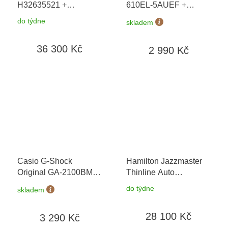
H32635521
+
610EL-5AUEF
+
prodloužená záruka 5
možnost výměny do 90
do týdne
skladem
let + možnost výměny
dní + doprava zdarma
do 90 dní
36 300 Kč
2 990 Kč
Casio G-Shock
Hamilton Jazzmaster
Original GA-2100BM-
Thinline Auto
7A5ER
+ možnost
H38525721
+
do týdne
skladem
výměny do 90 dní +
prodloužená záruka 5
doprava zdarma
let + možnost výměny
28 100 Kč
3 290 Kč
do 90 dní