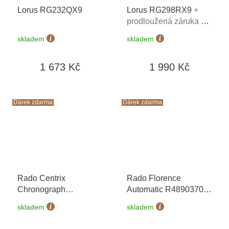
Lorus RG232QX9
Lorus RG298RX9
+
prodloužená záruka 5
let + 5 let na výměnu
skladem
skladem
baterie zdarma +
možnost výměny do 90
1 673 Kč
1 990 Kč
dní
Dárek zdarma
Dárek zdarma
Rado Centrix
Rado Florence
Chronograph
Automatic R48903703
R30212402
+ záruka 5
+ záruka 5 let +
skladem
skladem
let + zkrácení řemínku
zkrácení řemínku
zdarma + kazeta na
zdarma + kazeta na