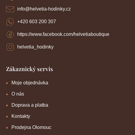
t
v
í
k
info
@
helvetia-hodinky.cz
y
v
+420 603 200 307
ý
p
https://www.facebook.com/helvetiaboutique
i
s
u
helvetia_hodinky
Zákaznický servis
Moje objednávka
O nás
Doprava a platba
Kontakty
Prodejna Olomouc