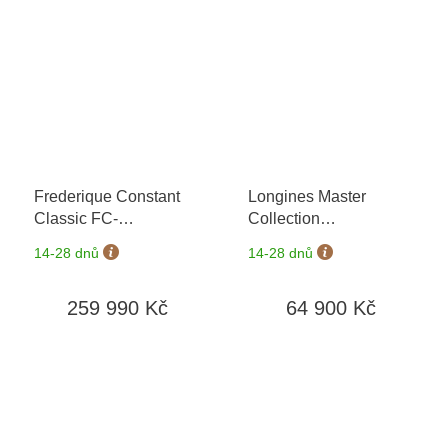
Frederique Constant
Longines Master
Classic FC-
Collection
776SAL3H6 Perpetual
L2.843.4.93.2
+ záruka
14-28 dnů
14-28 dnů
Calendar Manufacture
5 let + možnost výměny
do 90 dní
259 990 Kč
64 900 Kč