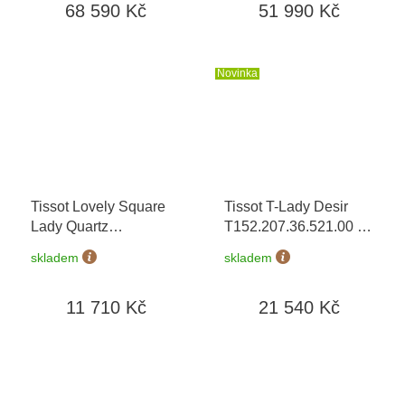
68 590 Kč
51 990 Kč
hodinky Friedrich
hodinky Friedrich
Lederwaren v hodnotě
Lederwaren v hodnotě
960 Kč
1160 Kč
Novinka
Tissot Lovely Square
Tissot T-Lady Desir
Lady Quartz
T152.207.36.521.00
+
T058.109.33.456.00
+
prodloužená záruka 5
skladem
skladem
možnost výměny do 90
let + možnost výměny
dní
do 90 dní
11 710 Kč
21 540 Kč