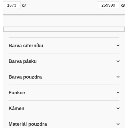
d
1673
259990
Kč
Kč
u
k
t
ů
Barva ciferníku
Barva pásku
Barva pouzdra
Funkce
Kámen
Materiál pouzdra