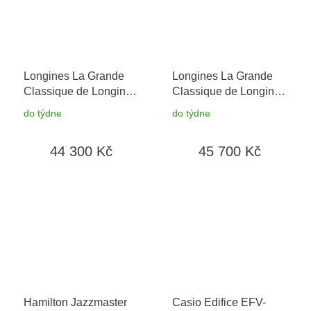
Longines La Grande
Longines La Grande
Classique de Longines
Classique de Longines
L4.209.1.90.8
L4.512.1.90.8
+
do týdne
do týdne
prodloužená záruka 5
let + možnost výměny
44 300 Kč
45 700 Kč
do 90 dní + 5 let na
výměnu baterie zdarma
Hamilton Jazzmaster
Casio Edifice EFV-