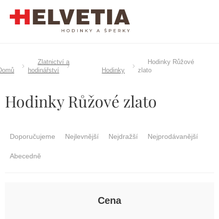
Přejít
na
obsah
Zlatnictví a
Hodinky Růžové
Domů
hodinářství
Hodinky
zlato
Hodinky Růžové zlato
Ř
a
Doporučujeme
Nejlevnější
Nejdražší
Nejprodávanější
z
e
Abecedně
n
í
p
r
Cena
o