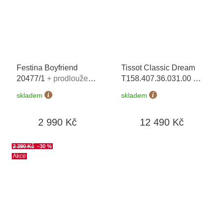
Festina Boyfriend
Tissot Classic Dream
20477/1
+ prodloužená
T158.407.36.031.00
+
záruka 5 let + 5 let na
možnost výměny do 90
skladem
skladem
výměnu baterie zdarma
dní
+ možnost výměny do
2 990 Kč
12 490 Kč
190 dní + zkrácení
řemínku zdarma +
doprava zdarma
2 390 Kč
–30 %
Akce