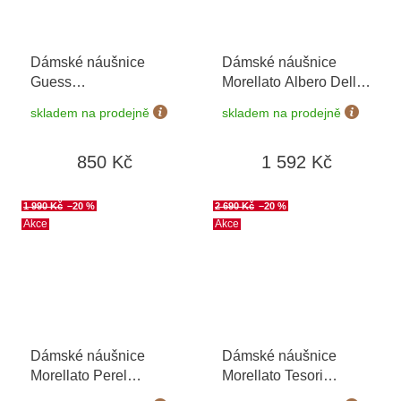
Dámské náušnice
Dámské náušnice
Guess
Morellato Albero Della
JUBE06180JWRHT/U
Vita SATB02
skladem na prodejně
skladem na prodejně
850 Kč
1 592 Kč
1 990 Kč
–20 %
2 690 Kč
–20 %
Akce
Akce
Dámské náušnice
Dámské náušnice
Morellato Perel
Morellato Tesori
SAWM10
SAIW126