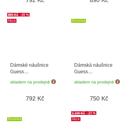
990 Kč
–20 %
Akce
Novinka
Dámské náušnice
Dámská náušnice
Guess
Guess
JUBE03396JWRHT/U
JUBE06258JWRHT/U
skladem na prodejně
skladem na prodejně
+ možnost výměny do
90 dní
792 Kč
750 Kč
2 100 Kč
–23 %
Novinka
Akce