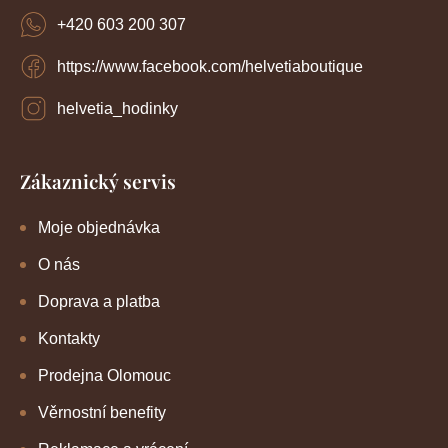
í
i
+420 603 200 307
s
u
https://www.facebook.com/helvetiaboutique
helvetia_hodinky
Zákaznický servis
Moje objednávka
O nás
Doprava a platba
Kontakty
Prodejna Olomouc
Věrnostní benefity