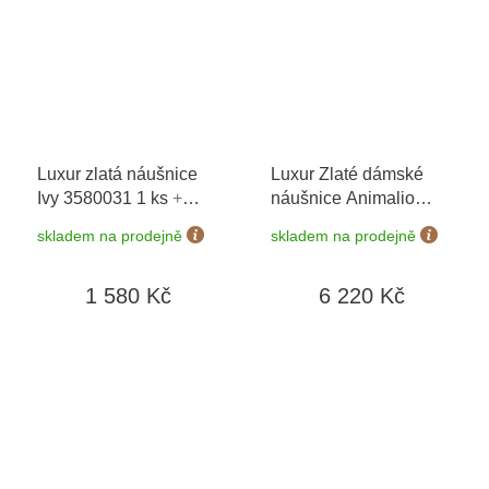
Luxur zlatá náušnice
Luxur Zlaté dámské
Ivy 3580031 1 ks
+
náušnice Animalio
možnost výměny do 90
Kitty 6680687-0-0-1
+
skladem na prodejně
skladem na prodejně
dní
možnost výměny do 90
dní
1 580 Kč
6 220 Kč