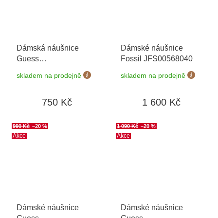
Dámská náušnice
Dámské náušnice
Guess
Fossil JFS00568040
JUBE06264JWRHT/U
skladem na prodejně
skladem na prodejně
+ možnost výměny do
90 dní
750 Kč
1 600 Kč
990 Kč
–20 %
1 090 Kč
–20 %
Akce
Akce
Dámské náušnice
Dámské náušnice