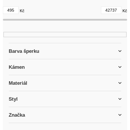
d
495
42737
Kč
Kč
u
k
t
ů
Barva šperku
Kámen
Materiál
Styl
Značka