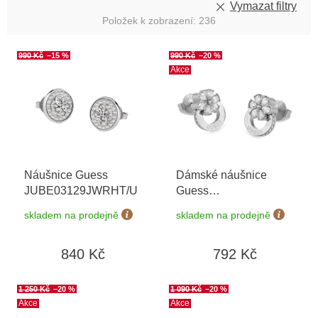
Vymazat filtry
Položek k zobrazení:
236
V
990 Kč
–15 %
990 Kč
–20 %
ý
Akce
p
i
s
p
r
o
Náušnice Guess
Dámské náušnice
d
JUBE03129JWRHT/U
Guess
u
JUBE05108JWRHT/U
k
skladem na prodejně
skladem na prodejně
t
ů
840 Kč
792 Kč
1 250 Kč
–20 %
1 090 Kč
–20 %
Akce
Akce