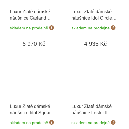
Luxur Zlaté dámské
Luxur Zlaté dámské
náušnice Garland
náušnice Idol Circle
6680368-0-0-1
+
1481812-0-0-0
skladem na prodejně
skladem na prodejně
možnost výměny do 90
dní
6 970 Kč
4 935 Kč
Luxur Zlaté dámské
Luxur Zlaté dámské
náušnice Idol Square
náušnice Lester II
6680575
+ možnost
6680427
+ možnost
skladem na prodejně
skladem na prodejně
výměny do 90 dní
výměny do 90 dní