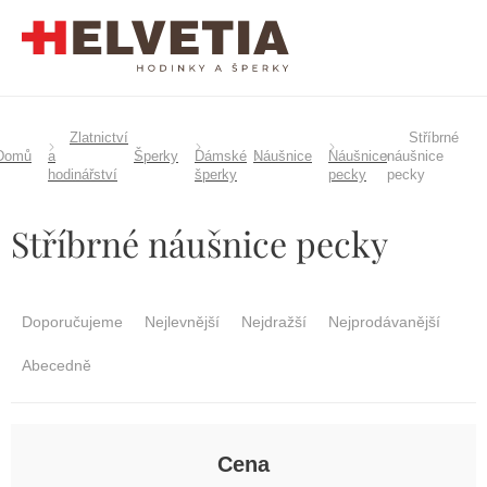
Přejít
na
obsah
Zlatnictví
Stříbrné
Domů
a
Šperky
Dámské
Náušnice
Náušnice
náušnice
hodinářství
šperky
pecky
pecky
Stříbrné náušnice pecky
Ř
a
Doporučujeme
Nejlevnější
Nejdražší
Nejprodávanější
z
e
Abecedně
n
í
p
r
Cena
o