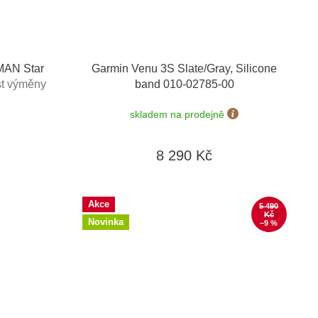
MAN Star
Garmin Venu 3S Slate/Gray, Silicone
t výměny
band 010-02785-00
rma
skladem na prodejně
8 290 Kč
Akce
5 490
Kč
Novinka
–9 %