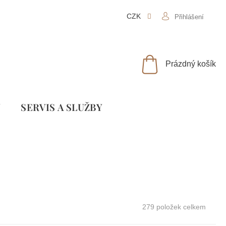
CZK
Přihlášení
NÁKUPNÍ
Prázdný košík
KOŠÍK
Y
SLUŽBY
279
položek celkem