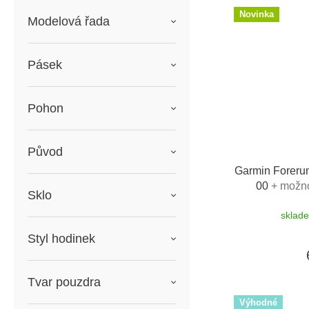
Novinka
Modelová řada
Pásek
Pohon
Původ
Garmin Foreru
00
+ možno
Sklo
sklad
Styl hodinek
Tvar pouzdra
Výhodné