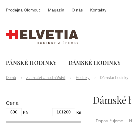
Přejít
na
Prodejna Olomouc
Magazín
O nás
Kontakty
obsah
PÁNSKÉ HODINKY
DÁMSKÉ HODINKY
Domů
Zlatnictví a hodinářství
Hodinky
Dámské hodinky
P
Dámské 
o
Cena
s
t
690
161200
Ř
Kč
Kč
r
a
Doporučujeme
N
a
z
n