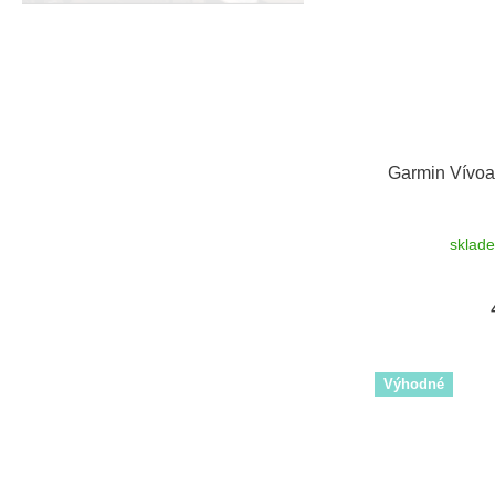
Garmin Vívoac
sklad
Výhodné