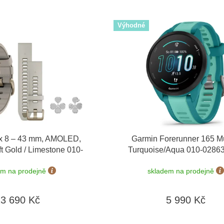
Výhodné
x 8 – 43 mm, AMOLED,
Garmin Forerunner 165 M
t Gold / Limestone 010-
Turquoise/Aqua 010-0286
áhradní řemínek
+ Topo
možnost výměny do 90 
em na prodejně
skladem na prodejně
ucher + náušnice Guess
 v hodnotě 1790 Kč
23 690 Kč
5 990 Kč