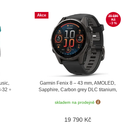
Akce
20 590
Kč
–3 %
usic,
Garmin Fenix 8 – 43 mm, AMOLED,
3-32
+
Sapphire, Carbon grey DLC titanium,
dní
Black / Pebble grey 010-02903-21
skladem na prodejně
19 790 Kč