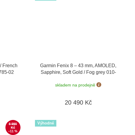
/ French
Garmin Fenix 8 – 43 mm, AMOLED,
2785-02
Sapphire, Soft Gold / Fog grey 010-
02903-11
skladem na prodejně
20 490 Kč
Výhodné
8 990
Kč
–11 %