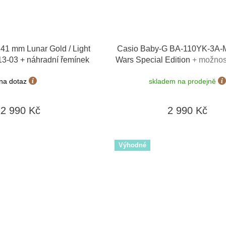
41 mm Lunar Gold / Light
Casio Baby-G BA-110YK-3A-
3-03 + náhradní řemínek
Wars Special Edition
+ možnos
do 90 dní + doprava zda
na dotaz
skladem na prodejně
12 990 Kč
2 990 Kč
Výhodné