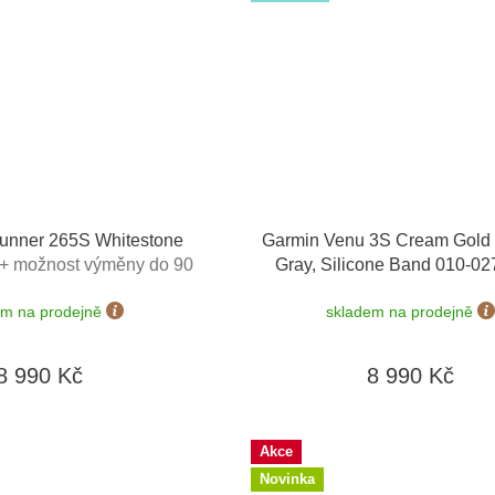
unner 265S Whitestone
Garmin Venu 3S Cream Gold 
+ možnost výměny do 90
Gray, Silicone Band 010-0
dní
em na prodejně
skladem na prodejně
8 990 Kč
8 990 Kč
Akce
Novinka