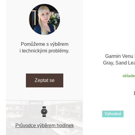
Pomůžeme s výběrem
i technickými problémy.
Garmin Venu 
Gray, Sand Le
Premium 
sklad
Zeptat se
Výhodné
Průvodce výběrem hodinek