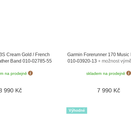
3S Cream Gold / French
Garmin Forerunner 170 Music
ather Band 010-02785-55
010-03920-13
+ možnost výmě
+ náhradní řemínek
dní
em na prodejně
skladem na prodejně
8 990 Kč
7 990 Kč
Výhodné