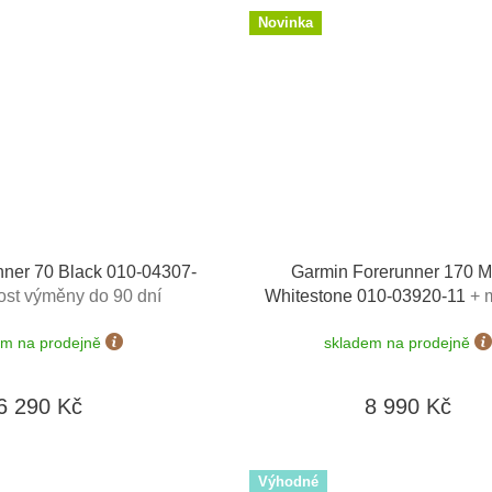
Novinka
nner 70 Black 010-04307-
Garmin Forerunner 170 M
st výměny do 90 dní
Whitestone 010-03920-11
+ 
výměny do 90 dní
em na prodejně
skladem na prodejně
6 290 Kč
8 990 Kč
Výhodné