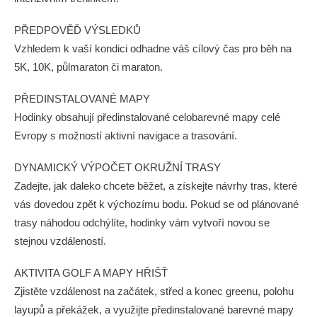
PŘEDPOVĚĎ VÝSLEDKŮ
Vzhledem k vaší kondici odhadne váš cílový čas pro běh na
5K, 10K, půlmaraton či maraton.
PŘEDINSTALOVANÉ MAPY
Hodinky obsahují předinstalované celobarevné mapy celé
Evropy s možností aktivní navigace a trasování.
DYNAMICKÝ VÝPOČET OKRUŽNÍ TRASY
Zadejte, jak daleko chcete běžet, a získejte návrhy tras, které
vás dovedou zpět k výchozímu bodu. Pokud se od plánované
trasy náhodou odchýlíte, hodinky vám vytvoří novou se
stejnou vzdáleností.
AKTIVITA GOLF A MAPY HŘIŠŤ
Zjistěte vzdálenost na začátek, střed a konec greenu, polohu
layupů a překážek, a využijte předinstalované barevné mapy