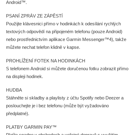
Android™.
PSANÍ ZPRÁV ZE ZÁPĚSTÍ
Použijte klávesnici přímo v hodinkách k odesílání rychlých
textových odpovědí na připojeném telefonu (pouze Android)
nebo prostřednictvím aplikace Garmin Messenger™4), takže
můžete nechat telefon klidně v kapse.
PROHLÍŽENÍ FOTEK NA HODINKÁCH
S telefonem Android si můžete doručenou fotku zobrazit přímo
na displeji hodinek.
HUDBA
Stáhněte si skladby a playlisty z účtu Spotify nebo Deezer a
poslouchejte je i bez telefonu (může být vyžadováno
předplatné).
PLATBY GARMIN PAY™
Plaťte snadno v obchodech a veřejné dopravě s využitím