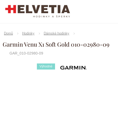
Přejít
na
obsah
Domů
Hodinky
Dámské hodinky
Garmin Venu X1 Soft Gold 010-02980-09
GAR_010-02980-09
Výhodné
Značka:
Garmin