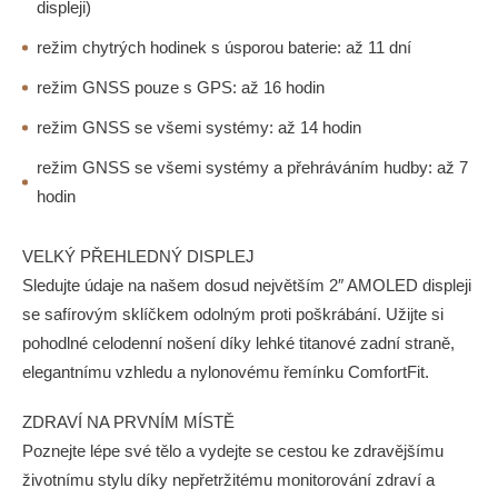
displeji)
režim chytrých hodinek s úsporou baterie: až 11 dní
režim GNSS pouze s GPS: až 16 hodin
režim GNSS se všemi systémy: až 14 hodin
režim GNSS se všemi systémy a přehráváním hudby: až 7
hodin
VELKÝ PŘEHLEDNÝ DISPLEJ
Sledujte údaje na našem dosud největším 2″ AMOLED displeji
se safírovým sklíčkem odolným proti poškrábání. Užijte si
pohodlné celodenní nošení díky lehké titanové zadní straně,
elegantnímu vzhledu a nylonovému řemínku ComfortFit.
ZDRAVÍ NA PRVNÍM MÍSTĚ
Poznejte lépe své tělo a vydejte se cestou ke zdravějšímu
životnímu stylu díky nepřetržitému monitorování zdraví a