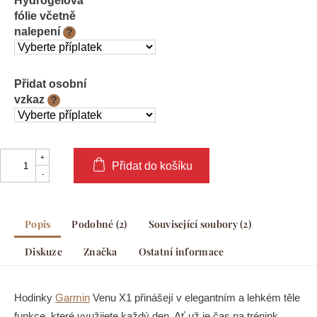
Hydrogelová
fólie včetně
nalepení
?
Přidat osobní
vzkaz
?
Přidat do košíku
Popis
Podobné (2)
Související soubory (2)
Diskuze
Značka
Ostatní informace
Hodinky
Garmin
Venu X1 přinášejí v elegantním a lehkém těle
funkce, které využijete každý den. Ať už je čas na trénink,