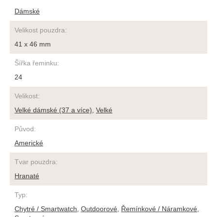
Dámské
Velikost pouzdra
:
41 x 46 mm
Šířka řeminku
:
24
Velikost
:
Velké dámské (37 a více)
,
Velké
Původ
:
Americké
Tvar pouzdra
:
Hranaté
Typ
:
Chytré / Smartwatch
,
Outdoorové
,
Řemínkové / Náramkové
,