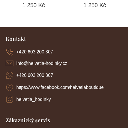
1 250 Kč
1 250 Kč
Z
á
Kontakt
p
a
+420 603 200 307
t
í
info
@
helvetia-hodinky.cz
+420 603 200 307
https://www.facebook.com/helvetiaboutique
helvetia_hodinky
Zákaznický servis