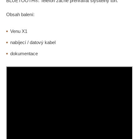
BLUETOOTH®. Telefon začne přehrávat slyšitelný tón.
Obsah balení:
Venu X1
nabíjecí / datový kabel
dokumentace