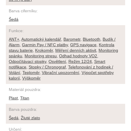
Barva ciferníku
:
Šedá
Funkce
:
ANT+
,
Automatický kalendář
,
Barometr
,
Bluetooth
,
Budík /
Alarm
,
Garmin Pay / NFC platby
,
GPS navigace
,
Kontrola
stavu baterie
,
Krokoměr
,
Měření denních aktivit
,
Monitoring
spánku
,
Monitoring stresu
,
Odhad hodnoty VO2
,
Odpočítávací stopky
,
Osvětlení
,
Režim 12/24
,
Smart
notifikace
,
Stopky / Chronograf
,
Telefonování z hodinek /
Volání
,
Teploměr
,
Vibrační upozornění
,
Výpočet spotřeby
kalorií
,
Výškoměr
Materiál pouzdra
:
Plast
,
Titan
Barva pouzdra
:
Šedá
,
Žluté zlato
Určení
: