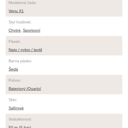
Modelová řada
:
Venu X1
Styl hodinek
:
Chytré
,
Sportovní
Pásek
:
Nato / nylon / textil
Barva pásku
:
Šedá
Pohon
:
Bateriový /Quartz/
Sklo
:
Safírové
Vodotěsnost
:
50 m (5 bar)