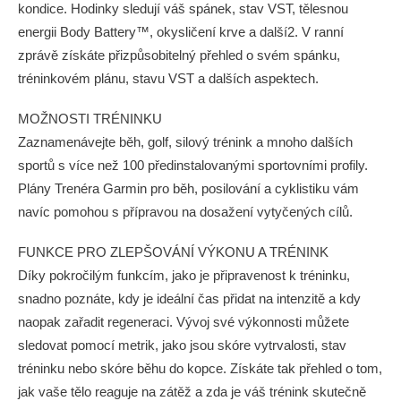
kondice. Hodinky sledují váš spánek, stav VST, tělesnou
energii Body Battery™, okysličení krve a další2. V ranní
zprávě získáte přizpůsobitelný přehled o svém spánku,
tréninkovém plánu, stavu VST a dalších aspektech.
MOŽNOSTI TRÉNINKU
Zaznamenávejte běh, golf, silový trénink a mnoho dalších
sportů s více než 100 předinstalovanými sportovními profily.
Plány Trenéra Garmin pro běh, posilování a cyklistiku vám
navíc pomohou s přípravou na dosažení vytyčených cílů.
FUNKCE PRO ZLEPŠOVÁNÍ VÝKONU A TRÉNINK
Díky pokročilým funkcím, jako je připravenost k tréninku,
snadno poznáte, kdy je ideální čas přidat na intenzitě a kdy
naopak zařadit regeneraci. Vývoj své výkonnosti můžete
sledovat pomocí metrik, jako jsou skóre vytrvalosti, stav
tréninku nebo skóre běhu do kopce. Získáte tak přehled o tom,
jak vaše tělo reaguje na zátěž a zda je váš trénink skutečně