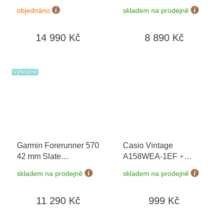
02810-15
+ možnost
objednáno
skladem na prodejně
výměny do 90 dní
14 990 Kč
8 890 Kč
Výhodné
Garmin Forerunner 570
Casio Vintage
42 mm Slate
A158WEA-1EF
+
Grey/Black 010-02970-
možnost výměny do 90
skladem na prodejně
skladem na prodejně
00
dní
11 290 Kč
999 Kč