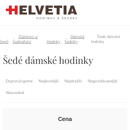
Přejít
na
obsah
Zlatnictví a
Dámské
Šedé dámské
Domů
hodinářství
Hodinky
hodinky
hodinky
Šedé dámské hodinky
Ř
a
Doporučujeme
Nejlevnější
Nejdražší
Nejprodávanější
z
e
Abecedně
n
í
p
r
Cena
o