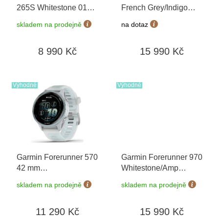
d
265S Whitestone 010-
French Grey/Indigo
u
02810-14
+ možnost
010-02969-12
+
k
skladem na prodejně
na dotaz
výměny do 90 dní
možnost výměny do 90
t
dní
ů
8 990 Kč
15 990 Kč
Výhodné
Výhodné
Garmin Forerunner 570
Garmin Forerunner 970
42 mm
Whitestone/Amp
Whitestone/Cloud Blue
Yellow 010-02969-11
+
skladem na prodejně
skladem na prodejně
010-02970-01
možnost výměny do 90
dní
11 290 Kč
15 990 Kč