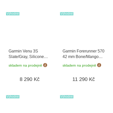
Výhodné
Výhodné
Garmin Venu 3S
Garmin Forerunner 570
Slate/Gray, Silicone
42 mm Bone/Mango
band 010-02785-00
010-02970-02
skladem na prodejně
skladem na prodejně
8 290 Kč
11 290 Kč
Výhodné
Výhodné