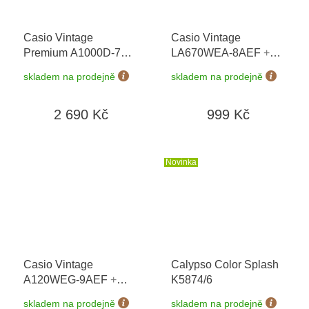
Casio Vintage
Casio Vintage
Premium A1000D-7EF
LA670WEA-8AEF
+
+ možnost výměny do
možnost výměny do 90
skladem na prodejně
skladem na prodejně
90 dní + doprava
dní
zdarma
2 690 Kč
999 Kč
Novinka
Casio Vintage
Calypso Color Splash
A120WEG-9AEF
+
K5874/6
možnost výměny do 90
skladem na prodejně
skladem na prodejně