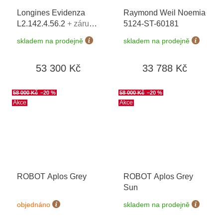
Longines Evidenza
Raymond Weil Noemia
L2.142.4.56.2
+ záruka
5124-ST-60181
5 let + možnost výměny
skladem na prodejně
skladem na prodejně
do 90 dní
53 300 Kč
33 788 Kč
58 000 Kč
–20 %
58 000 Kč
–20 %
Akce
Akce
ROBOT Aplos Grey
ROBOT Aplos Grey
Sun
objednáno
skladem na prodejně