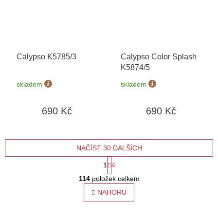
Calypso K5785/3
Calypso Color Splash
K5874/5
skladem
skladem
690 Kč
690 Kč
NAČÍST 30 DALŠÍCH
S
1
4
O
t
114
položek celkem
v
l
NAHORU
r
á
á
d