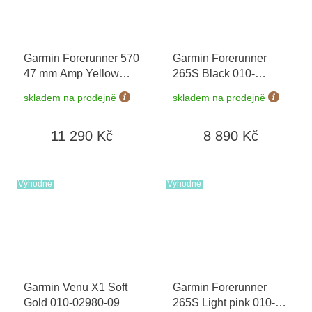
Garmin Forerunner 570
Garmin Forerunner
47 mm Amp Yellow
265S Black 010-
Whitestone/Turquoise
02810-13
+ možnost
skladem na prodejně
skladem na prodejně
010-02971-01
výměny do 90 dní
11 290 Kč
8 890 Kč
Výhodné
Výhodné
Garmin Venu X1 Soft
Garmin Forerunner
Gold 010-02980-09
265S Light pink 010-