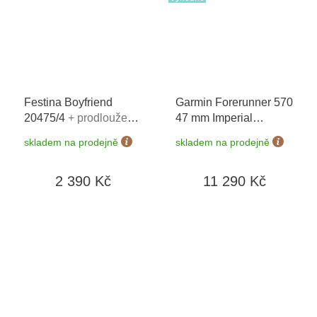
Festina Boyfriend
Garmin Forerunner 570
20475/4
+ prodloužená
47 mm Imperial
záruka 5 let + 5 let na
Purple/Indigo 010-
skladem na prodejně
skladem na prodejně
výměnu baterie zdarma
02971-02
+ možnost výměny do
2 390 Kč
11 290 Kč
190 dní + zkrácení
řemínku zdarma +
doprava zdarma