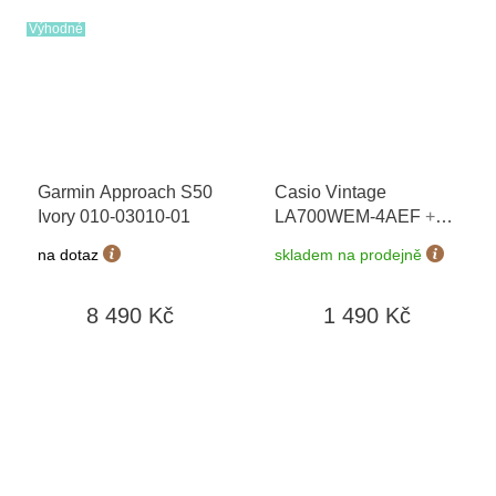
Výhodné
Garmin Approach S50
Casio Vintage
Ivory 010-03010-01
LA700WEM-4AEF
+
možnost výměny do 90
na dotaz
skladem na prodejně
dní + doprava zdarma
8 490 Kč
1 490 Kč