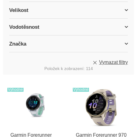
Velikost
Vodotěsnost
Značka
Vymazat filtry
Položek k zobrazení:
114
V
ý
Výhodné
Výhodné
p
i
s
p
r
o
Garmin Forerunner
Garmin Forerunner 970