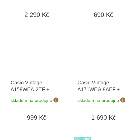
dní + doprava zdarma
2 290 Kč
690 Kč
Casio Vintage
Casio Vintage
A158WEA-2EF
+
A171WEG-9AEF
+
možnost výměny do 90
možnost výměny do 90
skladem na prodejně
skladem na prodejně
dní
dní + doprava zdarma
999 Kč
1 690 Kč
Výhodné