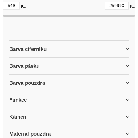
d
549
259990
Kč
Kč
u
k
t
ů
Barva ciferníku
Barva pásku
Barva pouzdra
Funkce
Kámen
Materiál pouzdra