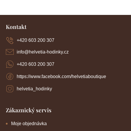
a
n
c
í
k
Z
p
o
r
á
Kontakt
v
p
v
k
a
y
+420 603 200 307
á
t
v
í
n
ý
info
@
helvetia-hodinky.cz
p
í
i
+420 603 200 307
s
u
https://www.facebook.com/helvetiaboutique
helvetia_hodinky
Zákaznický servis
Moje objednávka