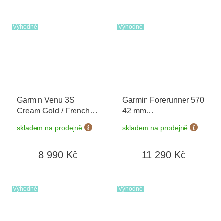
Výhodné
Výhodné
Garmin Venu 3S
Garmin Forerunner 570
Cream Gold / French
42 mm
Gray, Sand Leather
Whitestone/Cloud Blue
skladem na prodejně
skladem na prodejně
Band 010-02785-55
010-02970-01
Premium + náhradní
8 990 Kč
11 290 Kč
řemínek
Výhodné
Výhodné