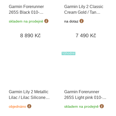
Garmin Forerunner
Garmin Lily 2 Classic
265S Black 010-
Cream Gold / Tan
02810-13
+ možnost
Leather Band 010-
skladem na prodejně
na dotaz
výměny do 90 dní
02839-02
8 890 Kč
7 490 Kč
Výhodné
Garmin Lily 2 Metallic
Garmin Forerunner
Lilac / Lilac Silicone
265S Light pink 010-
Band 010-02839-01
02810-15
+ možnost
objednáno
skladem na prodejně
výměny do 90 dní