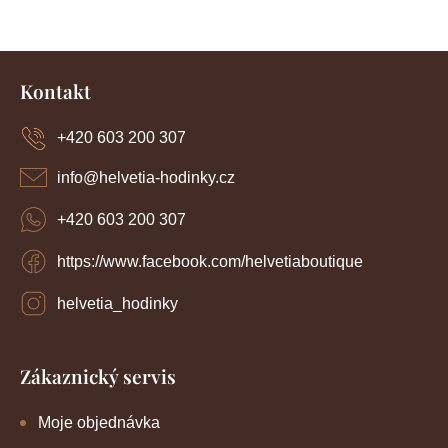
a
n
c
í
k
Z
p
o
r
á
Kontakt
v
p
v
k
a
y
+420 603 200 307
á
t
v
í
n
ý
info
@
helvetia-hodinky.cz
p
í
i
+420 603 200 307
s
u
https://www.facebook.com/helvetiaboutique
helvetia_hodinky
Zákaznický servis
Moje objednávka