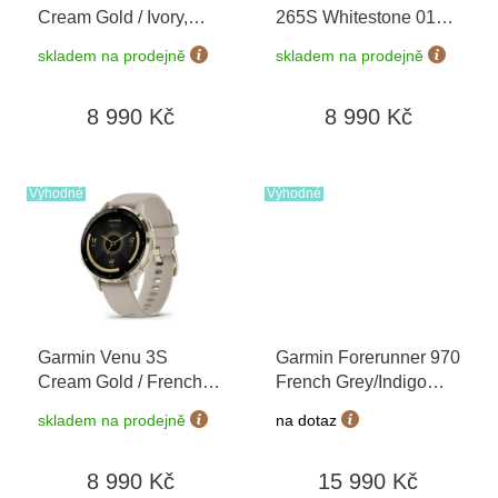
d
Cream Gold / Ivory,
265S Whitestone 010-
u
Silicone Band 010-
02810-14
+ možnost
k
skladem na prodejně
skladem na prodejně
02785-04
výměny do 90 dní
t
ů
8 990 Kč
8 990 Kč
Výhodné
Výhodné
Garmin Venu 3S
Garmin Forerunner 970
Cream Gold / French
French Grey/Indigo
Gray, Silicone Band
010-02969-12
+
skladem na prodejně
na dotaz
010-02785-02
možnost výměny do 90
dní
8 990 Kč
15 990 Kč