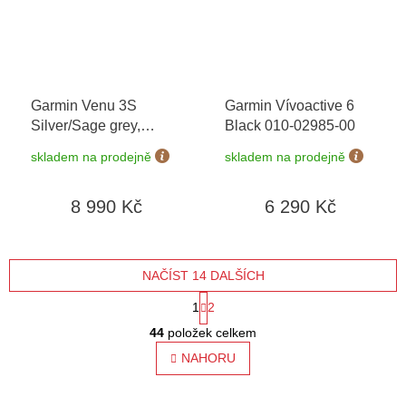
Garmin Venu 3S
Garmin Vívoactive 6
Silver/Sage grey,
Black 010-02985-00
Silicone band 010-
skladem na prodejně
skladem na prodejně
02785-01
8 990 Kč
6 290 Kč
NAČÍST 14 DALŠÍCH
S
1
2
O
t
44
položek celkem
v
l
NAHORU
r
á
á
d