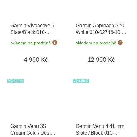
Garmin Vívoactive 5
Garmin Approach S70
Slate/Black 010-
White 010-02746-10
+
02862-10
možnost výměny do 90
skladem na prodejně
skladem na prodejně
dní
4 990 Kč
12 990 Kč
Výhodné
Výhodné
Garmin Venu 3S
Garmin Venu 4 41 mm
Cream Gold / Dust
Slate / Black 010-