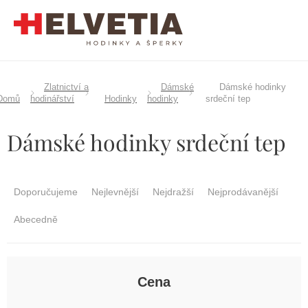
Přejít
na
obsah
Zlatnictví a
Dámské
Dámské hodinky
Domů
hodinářství
Hodinky
hodinky
srdeční tep
Dámské hodinky srdeční tep
Ř
a
Doporučujeme
Nejlevnější
Nejdražší
Nejprodávanější
z
e
Abecedně
n
í
p
r
Cena
o