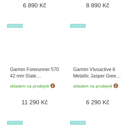
6 890 Kč
8 890 Kč
Výhodné
Výhodné
Garmin Forerunner 570
Garmin Vívoactive 6
42 mm Slate
Metallic Jasper Green
Grey/Black 010-02970-
010-02985-02
skladem na prodejně
skladem na prodejně
00
11 290 Kč
6 290 Kč
Výhodné
Výhodné