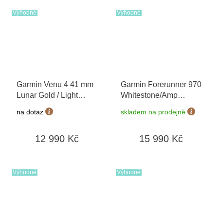
Výhodné
Výhodné
Garmin Venu 4 41 mm
Garmin Forerunner 970
Lunar Gold / Light
Whitestone/Amp
Sand 010-03013-03 +
Yellow 010-02969-11
+
na dotaz
skladem na prodejně
náhradní řemínek
možnost výměny do 90
dní
12 990 Kč
15 990 Kč
Výhodné
Výhodné