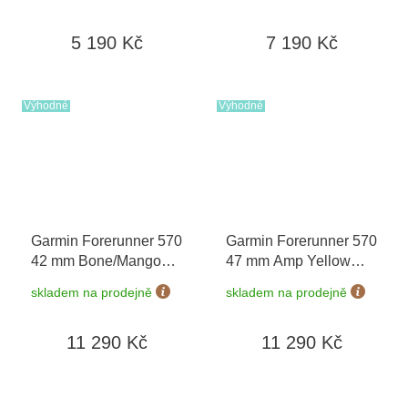
02891-00
5 190 Kč
7 190 Kč
Výhodné
Výhodné
Garmin Forerunner 570
Garmin Forerunner 570
42 mm Bone/Mango
47 mm Amp Yellow
010-02970-02
Whitestone/Turquoise
skladem na prodejně
skladem na prodejně
010-02971-01
11 290 Kč
11 290 Kč