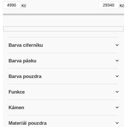
d
4990
29340
Kč
Kč
u
k
t
ů
Barva ciferníku
Barva pásku
Barva pouzdra
Funkce
Kámen
Materiál pouzdra