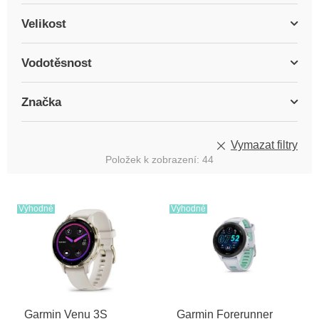
Velikost
Vodotěsnost
Značka
Vymazat filtry
Položek k zobrazení:
44
V
ý
Výhodné
Výhodné
p
i
s
p
r
o
Garmin Venu 3S
Garmin Forerunner