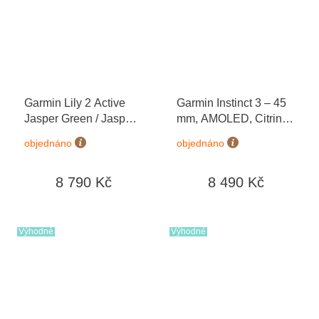
Garmin Lily 2 Active
Garmin Instinct 3 – 45
Jasper Green / Jasper
mm, AMOLED, Citrine
Green Silicone Band
010-02936-02
objednáno
objednáno
010-02891-02
8 790 Kč
8 490 Kč
Výhodné
Výhodné