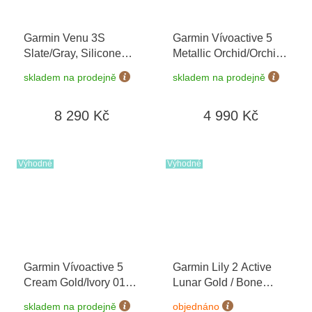
Garmin Venu 3S
Garmin Vívoactive 5
Slate/Gray, Silicone
Metallic Orchid/Orchid
band 010-02785-00
010-02862-13
skladem na prodejně
skladem na prodejně
8 290 Kč
4 990 Kč
Výhodné
Výhodné
Garmin Vívoactive 5
Garmin Lily 2 Active
Cream Gold/Ivory 010-
Lunar Gold / Bone
02862-11
Silicone Band 010-
skladem na prodejně
objednáno