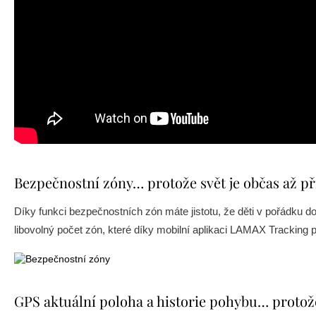
Bezpečnostní zóny… protože svět je občas až pří
Díky funkci bezpečnostních zón máte jistotu, že děti v pořádku 
libovolný počet zón, které díky mobilní aplikaci LAMAX Tracking p
GPS aktuální poloha a historie pohybu… prot