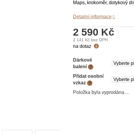
Maps, krokoměr, dotykový dis
Detailní informace
2 590 Kč
2 141 Kč
bez DPH
Měrná
na dotaz
cena:
Dárkové
balení
?
Přidat osobní
vzkaz
?
Položka byla vyprodána…