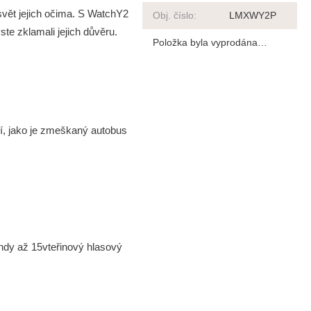
svět jejich očima. S WatchY2
Obj. číslo
:
LMXWY2P
te zklamali jejich důvěru.
Položka byla vyprodána…
čí, jako je zmeškaný autobus
indy až 15vteřinový hlasový