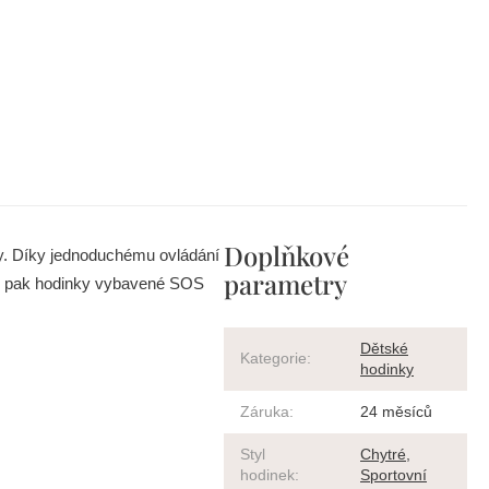
Doplňkové
dy. Díky jednoduchému ovládání
parametry
ou pak hodinky vybavené SOS
Dětské
Kategorie
:
hodinky
Záruka
:
24 měsíců
Styl
Chytré
,
hodinek
:
Sportovní