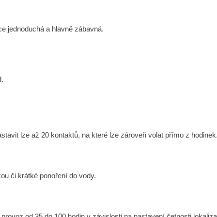
ce jednoduchá a hlavně zábavná.
d.
tavit lze až 20 kontaktů, na které lze zároveň volat přímo z hodinek
kou či krátké ponoření do vody.
 provoz od 35 do 100 hodin v závislosti na nastavení četnosti lokaliz