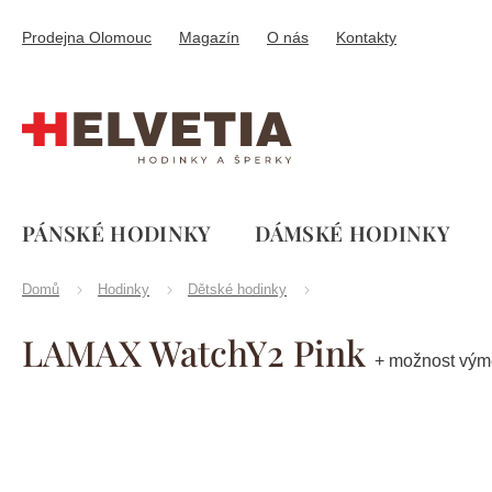
Přejít
na
Prodejna Olomouc
Magazín
O nás
Kontakty
obsah
PÁNSKÉ HODINKY
DÁMSKÉ HODINKY
Domů
Hodinky
Dětské hodinky
LAMAX WatchY2 Pink
+ možnost vým