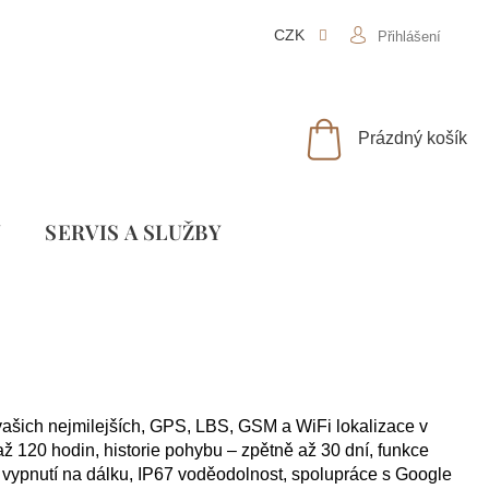
CZK
Přihlášení
NÁKUPNÍ
Prázdný košík
KOŠÍK
Y
SLUŽBY
vašich nejmilejších, GPS, LBS, GSM a WiFi lokalizace v
až 120 hodin, historie pohybu – zpětně až 30 dní, funkce
, vypnutí na dálku, IP67 voděodolnost, spolupráce s Google