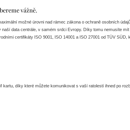
 bereme vážně.
 maximální možné úrovni nad rámec zákona o ochraně osobních úda
v naší data centrále, v samém srdci Evropy. Díky tomu nemusíte mít 
odními certifikáty ISO 9001, ISO 14001 a ISO 27001 od TÜV SÜD, kt
artu, díky které můžete komunikovat s vaší ratolestí ihned po rozb