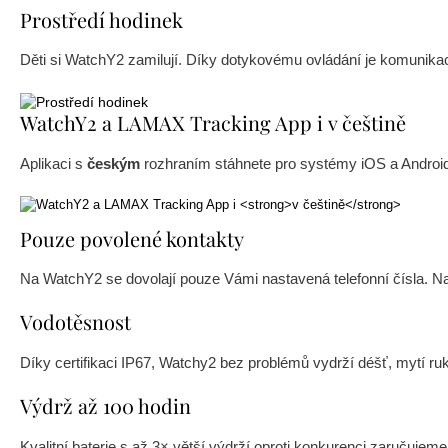
Prostředí hodinek
Děti si WatchY2 zamilují. Díky dotykovému ovládání je komunika
WatchY2 a LAMAX Tracking App i v češtině
Aplikaci s
českým
rozhraním stáhnete pro systémy iOS a Androi
Pouze povolené kontakty
Na WatchY2 se dovolají pouze Vámi nastavená telefonní čísla. Nas
Vodotěsnost
Díky certifikaci IP67, Watchy2 bez problémů vydrží déšť, mytí ru
Výdrž až 100 hodin
Kvalitní baterie s až 3× větší výdrží oproti konkurenci zaručujeme