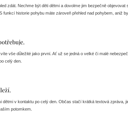
pohled zdát. Nechme být děti dětmi a dovolme jim bezpečně objevovat 
 S funkcí historie pohybu máte zároveň přehled nad pohybem, aniž bys
potřebuje.
íte vše důležité jako první. Ať už se jedná o velké či malé nebezpe
po celý den.
leží.
dětmi v kontaktu po celý den. Občas stačí krátká textová zpráva, j
 vaším potomkem.