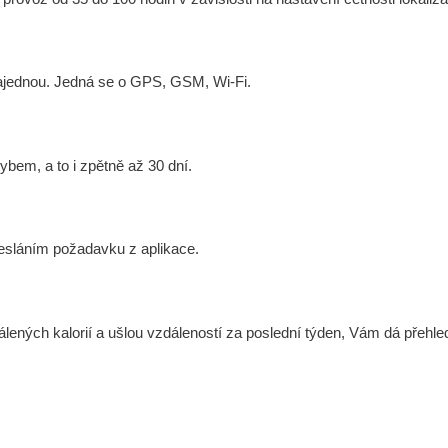
najednou. Jedná se o GPS, GSM, Wi-Fi.
ybem, a to i zpětně až 30 dní.
desláním požadavku z aplikace.
lených kalorií a ušlou vzdáleností za poslední týden, Vám dá přehled 