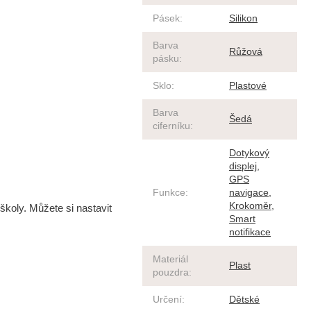
Pásek
:
Silikon
Barva
Růžová
pásku
:
Sklo
:
Plastové
Barva
Šedá
ciferníku
:
Dotykový
displej
,
GPS
Funkce
:
navigace
,
Krokoměr
,
školy. Můžete si nastavit
Smart
notifikace
Materiál
Plast
pouzdra
:
Určení
:
Dětské