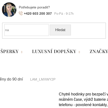
+420 603 200 307
Hledat
ŠPERKY
LUXUSNÍ DOPLŇKY
ZNAČK
ěny do 90 dní
LAM_LMXWY2P
Chytré hodinky pro bezpečí 
reálném čase, výdrž baterie 
telefonu - povolené kontakty