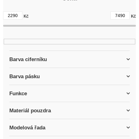
o
d
2290
7490
Kč
Kč
u
k
t
ů
Barva ciferníku
Barva pásku
Funkce
Materiál pouzdra
Modelová řada