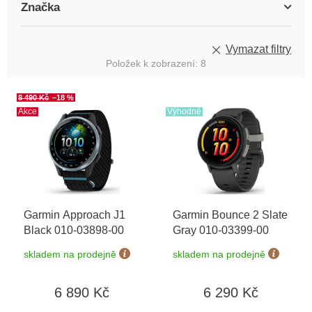
Značka
Vymazat filtry
Položek k zobrazení:
8
V
8 490 Kč
–18 %
ý
Akce
Výhodné
p
i
s
p
r
o
Garmin Approach J1
Garmin Bounce 2 Slate
d
Black 010-03898-00
Gray 010-03399-00
u
k
skladem na prodejně
skladem na prodejně
t
ů
6 890 Kč
6 290 Kč