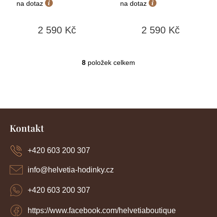
na dotaz
na dotaz
2 590 Kč
2 590 Kč
8
položek celkem
O
v
l
á
d
Z
a
c
á
Kontakt
í
p
p
a
r
+420 603 200 307
t
v
í
k
info
@
helvetia-hodinky.cz
y
v
+420 603 200 307
ý
p
https://www.facebook.com/helvetiaboutique
i