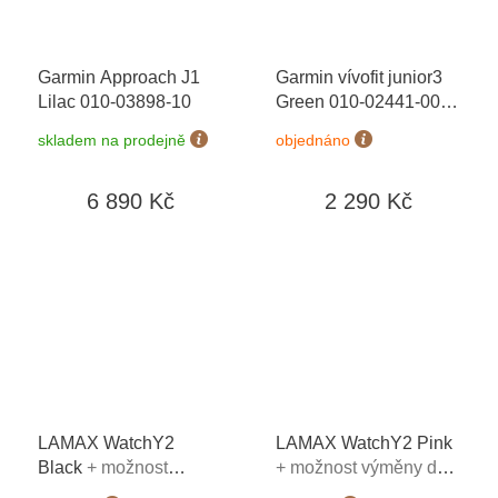
Garmin Approach J1
Garmin vívofit junior3
Lilac 010-03898-10
Green 010-02441-00
+
možnost výměny do 90
skladem na prodejně
objednáno
dní
6 890 Kč
2 290 Kč
LAMAX WatchY2
LAMAX WatchY2 Pink
Black
+ možnost
+ možnost výměny do
výměny do 90 dní
90 dní