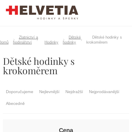
Přejít
na
obsah
Zlatnictví a
Dětské
Dětské hodinky s
Domů
hodinářství
Hodinky
hodinky
krokoměrem
Dětské hodinky s
krokoměrem
Ř
a
Doporučujeme
Nejlevnější
Nejdražší
Nejprodávanější
z
e
Abecedně
n
í
p
r
Cena