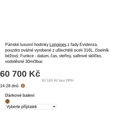
Pánské luxusní hodinky
Longines
z řady Evidenza,
pouzdro oválné vyrobené z ušlechtilé oceli 316L, číselník
béžový. Funkce - datum, čas, vteřiny, safírové sklíčko,
vodotěsné 30m/3bar.
60 700 Kč
50 165 Kč
bez DPH
Měrná
14-28 dnů
cena:
Dárkové balení
?