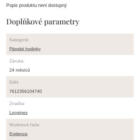
Popis produktu není dostupný
Doplňkové parametry
Kategorie
:
Pánské hodinky
Záruka
:
24 měsíců
EAN
:
7612356104740
Značka
:
Longines
Modelová řada
:
Evidenza