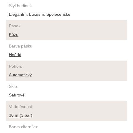
Styl hodinek
:
Elegantní
,
Luxusní
,
Společenské
Pásek
:
Kůže
Barva pásku
:
Hnědá
Pohon
:
Automatický
Sklo
:
Safírové
Vodotěsnost
:
30 m (3 bar)
Barva ciferníku
: