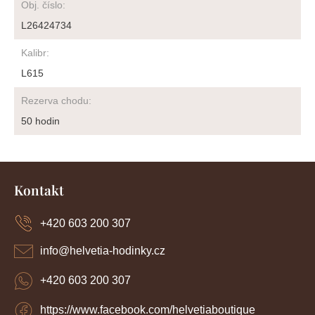
Obj. číslo
:
L26424734
Kalibr
:
L615
Rezerva chodu
:
50 hodin
Z
á
Kontakt
p
a
+420 603 200 307
t
í
info
@
helvetia-hodinky.cz
+420 603 200 307
https://www.facebook.com/helvetiaboutique