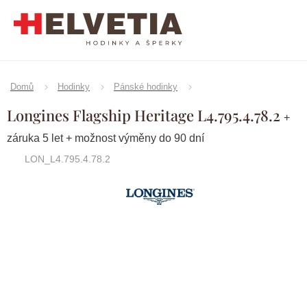
Přejít
na
obsah
Domů
Hodinky
Pánské hodinky
Longines Flagship Heritage L4.795.4.78.2
+
záruka 5 let + možnost výměny do 90 dní
LON_L4.795.4.78.2
Značka:
Longines