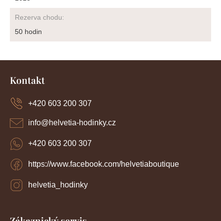
Rezerva chodu
:
50 hodin
Z
á
Kontakt
p
a
+420 603 200 307
t
í
info
@
helvetia-hodinky.cz
+420 603 200 307
https://www.facebook.com/helvetiaboutique
helvetia_hodinky
Zákaznický servis