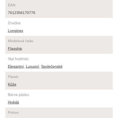
EAN
:
7612356170776
Značka
:
Longines
Modelová řada
:
Flagship
Styl hodinek
:
Elegantní
,
Luxusní
,
Společenské
Pásek
:
Kůže
Barva pásku
:
Hnědá
Pohon
: