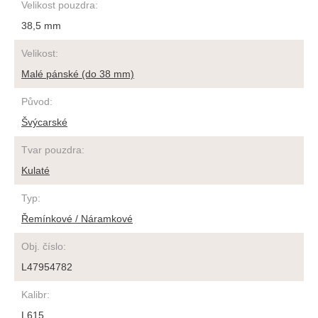
Velikost pouzdra
:
38,5 mm
Velikost
:
Malé pánské (do 38 mm)
Původ
:
Švýcarské
Tvar pouzdra
:
Kulaté
Typ
:
Řemínkové / Náramkové
Obj. číslo
:
L47954782
Kalibr
:
L615