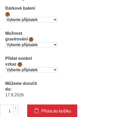
cena:
Dárkové balení
?
Možnost
gravírování
?
Přidat osobní
vzkaz
?
Můžeme doručit
do:
17.9.2026
Přidat do košíku