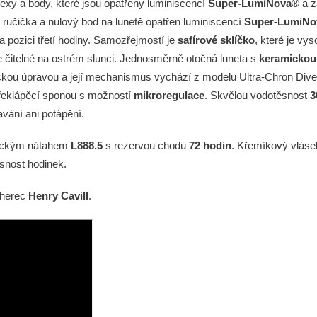
exy a body, které jsou opatřeny luminiscencí
Super-LumiNova®
a z
 ručička a nulový bod na lunetě opatřen luminiscencí
Super-LumiN
 pozici třetí hodiny. Samozřejmostí je
safírové sklíčko
, které je vy
e čitelné na ostrém slunci. Jednosměrně otočná luneta s
keramickou
ckou úpravou a její mechanismus vychází z modelu Ultra-Chron Dive
řeklápěcí sponou s možností
mikroregulace
. Skvělou vodotěsnost
3
avání ani potápění.
atickým nátahem
L888.5
s rezervou chodu
72 hodin
. Křemíkový vláse
esnost hodinek.
 herec
Henry Cavill
.