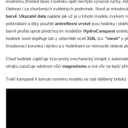
modrému (frosted blue) číselníku opět nechybí výrazné ručky, ind
čitelnost i za zhoršených světelných podmínek. Nově je minutová
barvě
.
Ukazatel data
najdete jak už je u tohoto modelu zvykem na
poškrábání a díky použité
antireflexní vrstvě
jsou hodinky i dobř
barvě prošla oproti předchozím modelům
HydroConquest
esteti
hodinek nově doplňuje tah z ušlechtilé oceli
316L
tzv.
"mesh"
s p
šroubovací korunka i dýnko a s hodinkami se nemusíte obávat pl
Chod hodinek zajišťuje švýcarský mechanický strojek s autom
strojku zaručuje odolnost vůči
magnetismu
a má vliv na lepší př
Tváří kampaně k tomuto novému modelu se stal oblíbený britský