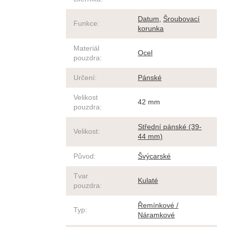
Datum
,
Šroubovací
Funkce
:
korunka
Materiál
Ocel
pouzdra
:
Určení
:
Pánské
Velikost
42 mm
pouzdra
:
Střední pánské (39-
Velikost
:
44 mm)
Původ
:
Švýcarské
Tvar
Kulaté
pouzdra
:
Řemínkové /
Typ
:
Náramkové