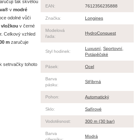
aručují tak skvělou
EAN
:
7612356235888
ova®
v
modré
soce odolné vůči
Značka
:
Longines
 vložkou
v černé
Modelová
HydroConquest
r. Celkový vzhled
řada
:
00 m
zaručuje
Luxusní
,
Sportovní
,
Styl hodinek
:
Potápěčské
k setrvačky tohoto
Pásek
:
Ocel
Barva
Stříbrná
pásku
:
Pohon
:
Automatický
Sklo
:
Safírové
Vodotěsnost
:
300 m (30 bar)
Barva
Modrá
ciferníku
: