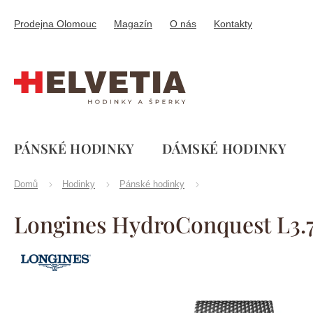
Přejít
na
Prodejna Olomouc
Magazín
O nás
Kontakty
obsah
PÁNSKÉ HODINKY
DÁMSKÉ HODINKY
Domů
Hodinky
Pánské hodinky
Longines HydroConquest L3.7
Značka:
Longines