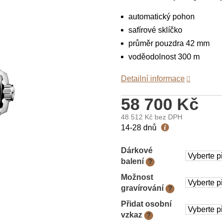
automatický pohon
safírové sklíčko
průměr pouzdra 42 mm
voděodolnost 300 m
Detailní informace
58 700 Kč
48 512 Kč
bez DPH
Měrná
14-28 dnů
cena:
Dárkové
balení
?
Možnost
gravírování
?
Přidat osobní
vzkaz
?