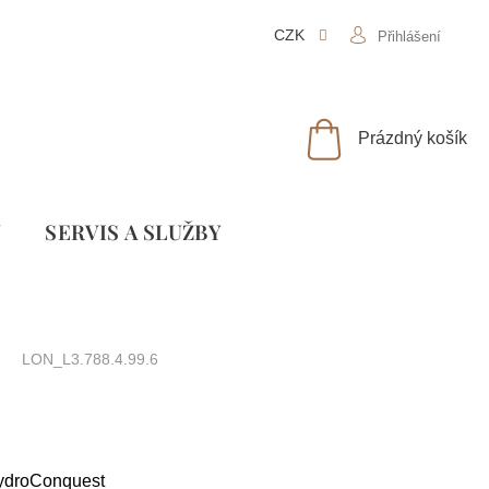
CZK
Přihlášení
NÁKUPNÍ
Prázdný košík
KOŠÍK
Y
SLUŽBY
LON_L3.788.4.99.6
droConquest