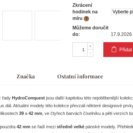
Zkrácení
hodinek na
míru
?
Můžeme doručit
do:
17.9.2026
Přidat
Značka
Ostatní informace
 řady
HydroConquest
jsou další kapitolou této nejoblíbenější kolekc
s dál. Aktuální modely této kolekce převzali některé designové prv
likostech
39
a
42 mm
, ve čtyřech barvách číselníku a pěti verzích b
pouzdra
42 mm
se řadí mezi
středně velké
pánské modely. Přehled