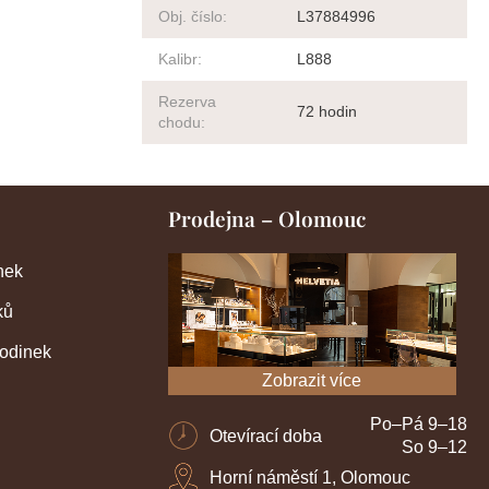
Obj. číslo
:
L37884996
Kalibr
:
L888
Rezerva
72 hodin
chodu
:
Prodejna – Olomouc
nek
ků
hodinek
Zobrazit více
Po–Pá 9–18
Otevírací doba
So 9–12
Horní náměstí 1, Olomouc