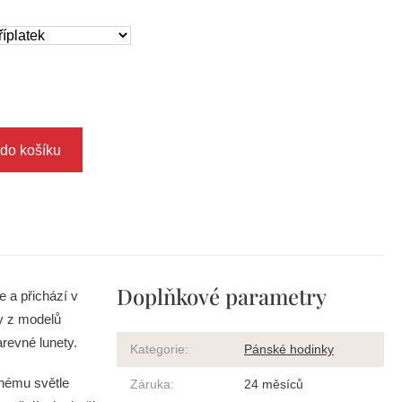
 do košíku
Doplňkové parametry
e a přichází v
ky z modelů
arevné lunety.
Kategorie
:
Pánské hodinky
nému světle
Záruka
:
24 měsíců