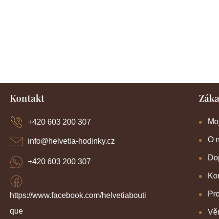
Z
Kontakt
Záka
á
p
a
Mo
+420 603 200 307
t
í
O 
info
@
helvetia-hodinky.cz
Dop
+420 603 200 307
Kon
Pr
https://www.facebook.com/helvetiabouti
que
Věr