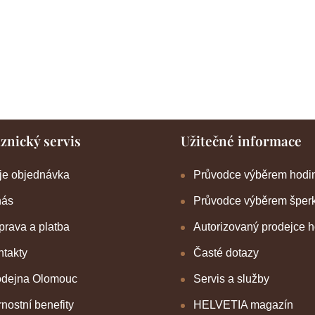
znický servis
Užitečné informace
je objednávka
Průvodce výběrem hodi
nás
Průvodce výběrem šper
rava a platba
Autorizovaný prodejce 
takty
Časté dotazy
odejna Olomouc
Servis a služby
nostní benefity
HELVETIA magazín