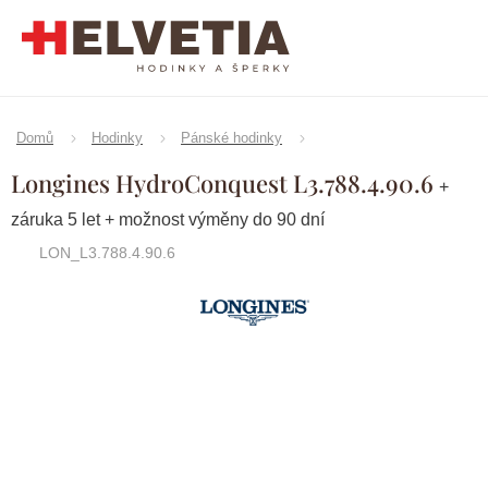
Přejít
na
obsah
Domů
Hodinky
Pánské hodinky
Longines HydroConquest L3.788.4.90.6
+
záruka 5 let + možnost výměny do 90 dní
LON_L3.788.4.90.6
Značka:
Longines