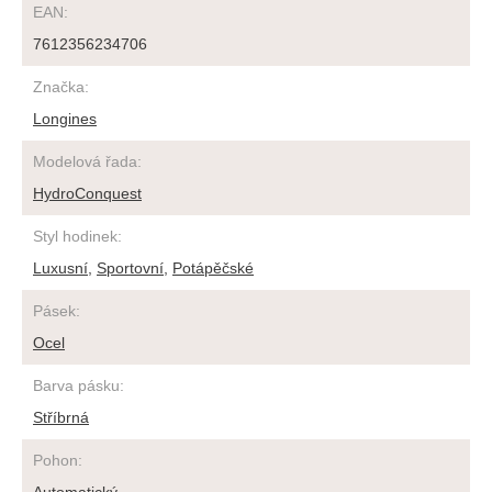
EAN
:
7612356234706
Značka
:
Longines
Modelová řada
:
HydroConquest
Styl hodinek
:
Luxusní
,
Sportovní
,
Potápěčské
Pásek
:
Ocel
Barva pásku
:
Stříbrná
Pohon
: