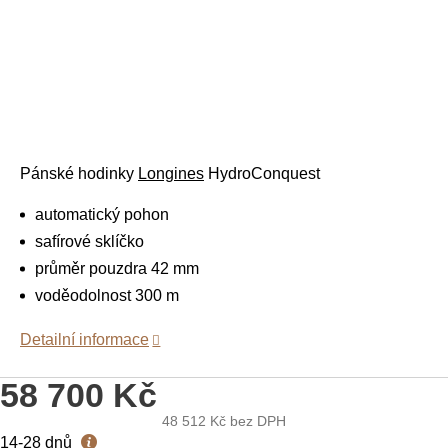
Pánské hodinky
Longines
HydroConquest
automatický pohon
safírové sklíčko
průměr pouzdra 42 mm
voděodolnost 300 m
Detailní informace
58 700 Kč
48 512 Kč
bez DPH
Měrná
14-28 dnů