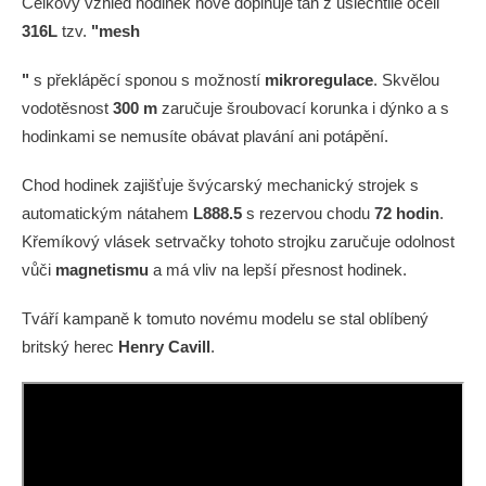
Celkový vzhled hodinek nově doplňuje tah z ušlechtilé oceli
316L
tzv.
"mesh
"
s překlápěcí sponou s možností
mikroregulace
. Skvělou
vodotěsnost
300 m
zaručuje šroubovací korunka i dýnko a s
hodinkami se nemusíte obávat plavání ani potápění.
Chod hodinek zajišťuje švýcarský mechanický strojek s
automatickým nátahem
L888.5
s rezervou chodu
72 hodin
.
Křemíkový vlásek setrvačky tohoto strojku zaručuje odolnost
vůči
magnetismu
a má vliv na lepší přesnost hodinek.
Tváří kampaně k tomuto novému modelu se stal oblíbený
britský herec
Henry Cavill
.