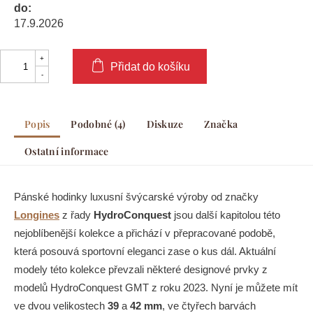
do:
17.9.2026
Přidat do košíku
Popis
Podobné (4)
Diskuze
Značka
Ostatní informace
Pánské hodinky luxusní švýcarské výroby od značky
Longines
z řady
HydroConquest
jsou další kapitolou této
nejoblíbenější kolekce a přichází v přepracované podobě,
která posouvá sportovní eleganci zase o kus dál. Aktuální
modely této kolekce převzali některé designové prvky z
modelů HydroConquest GMT z roku 2023. Nyní je můžete mít
ve dvou velikostech
39
a
42 mm
, ve čtyřech barvách