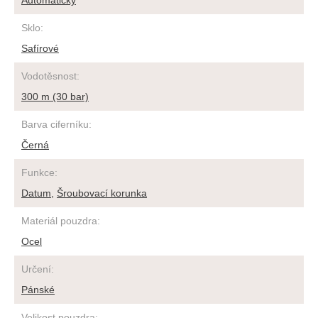
Automatický
Sklo
:
Safírové
Vodotěsnost
:
300 m (30 bar)
Barva ciferníku
:
Černá
Funkce
:
Datum
,
Šroubovací korunka
Materiál pouzdra
:
Ocel
Určení
:
Pánské
Velikost pouzdra
: