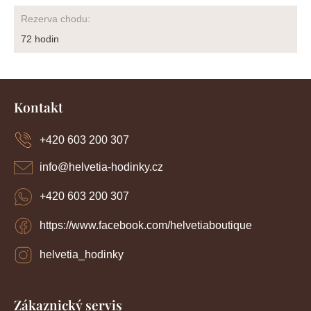
Rezerva chodu
:
72 hodin
Z
á
Kontakt
p
a
+420 603 200 307
t
í
info
@
helvetia-hodinky.cz
+420 603 200 307
https://www.facebook.com/helvetiaboutique
helvetia_hodinky
Zákaznický servis