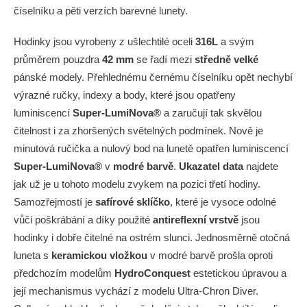
číselníku a pěti verzích barevné lunety.
Hodinky jsou vyrobeny z ušlechtilé oceli
316L
a svým
průměrem pouzdra
42 mm
se řadí mezi
středně velké
pánské modely. Přehlednému černému číselníku opět nechybí
výrazné ručky, indexy a body, které jsou opatřeny
luminiscencí
Super-LumiNova®
a zaručují tak skvělou
čitelnost i za zhoršených světelných podmínek. Nově je
minutová ručička a nulový bod na lunetě opatřen luminiscencí
Super-LumiNova®
v
modré barvě
.
Ukazatel data
najdete
jak už je u tohoto modelu zvykem na pozici třetí hodiny.
Samozřejmostí je
safírové sklíčko
, které je vysoce odolné
vůči poškrábání a díky použité
antireflexní vrstvě
jsou
hodinky i dobře čitelné na ostrém slunci. Jednosměrně otočná
luneta s
keramickou vložkou
v modré barvě prošla oproti
předchozím modelům
HydroConquest
estetickou úpravou a
její mechanismus vychází z modelu Ultra-Chron Diver.