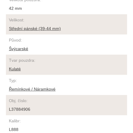
42 mm
Velikost
:
Střední pánské (39-44 mm)
Původ
:
Švýcarské
Tvar pouzdra
:
Kulaté
Typ
:
Řemínkové / Náramkové
Obj. číslo
:
L37884906
Kalibr
:
L888