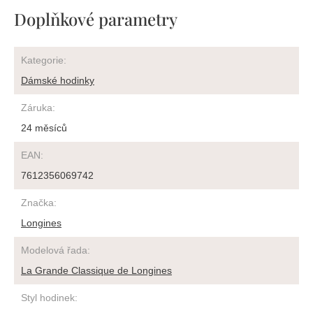
Doplňkové parametry
Kategorie
:
Dámské hodinky
Záruka
:
24 měsíců
EAN
:
7612356069742
Značka
:
Longines
Modelová řada
:
La Grande Classique de Longines
Styl hodinek
: