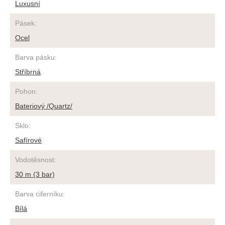
Luxusní
Pásek
:
Ocel
Barva pásku
:
Stříbrná
Pohon
:
Bateriový /Quartz/
Sklo
:
Safírové
Vodotěsnost
:
30 m (3 bar)
Barva ciferníku
:
Bílá