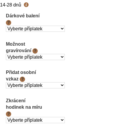
Měrná
14-28 dnů
cena:
Dárkové balení
?
Možnost
gravírování
?
Přidat osobní
vzkaz
?
Zkrácení
hodinek na míru
?