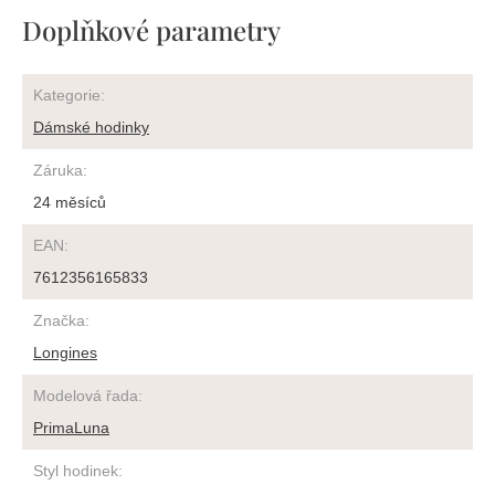
Doplňkové parametry
Kategorie
:
Dámské hodinky
Záruka
:
24 měsíců
EAN
:
7612356165833
Značka
:
Longines
Modelová řada
:
PrimaLuna
Styl hodinek
: