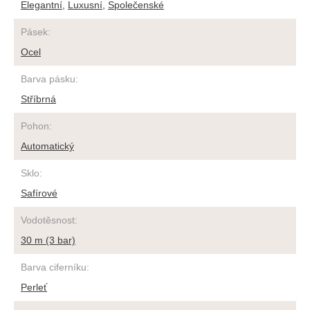
Elegantní
,
Luxusní
,
Společenské
Pásek
:
Ocel
Barva pásku
:
Stříbrná
Pohon
:
Automatický
Sklo
:
Safírové
Vodotěsnost
:
30 m (3 bar)
Barva ciferníku
:
Perleť