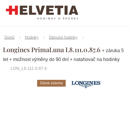
Přejít
na
obsah
Domů
Hodinky
Dámské hodinky
Longines PrimaLuna L8.111.0.87.6
+ záruka 5
let + možnost výměny do 90 dní + natahovač na hodinky
LON_L8.111.0.87.6
Dárek zdarma
Značka:
Longines