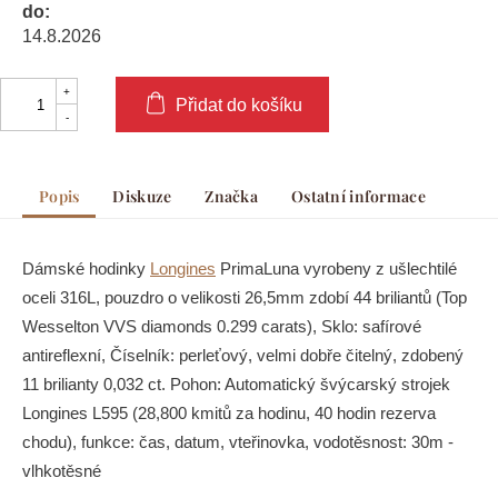
do:
14.8.2026
Přidat do košíku
Popis
Diskuze
Značka
Ostatní informace
Dámské hodinky
Longines
PrimaLuna vyrobeny z ušlechtilé
oceli 316L, pouzdro o velikosti 26,5mm zdobí 44 briliantů (Top
Wesselton VVS diamonds 0.299 carats), Sklo: safírové
antireflexní, Číselník: perleťový, velmi dobře čitelný, zdobený
11 brilianty 0,032 ct. Pohon: Automatický švýcarský strojek
Longines L595 (28,800 kmitů za hodinu, 40 hodin rezerva
chodu), funkce: čas, datum, vteřinovka, vodotěsnost: 30m -
vlhkotěsné