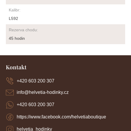
Kalibr
:
L592
Rezerva chodu
:
45 hodin
Z
á
Kontakt
p
a
+420 603 200 307
t
í
info
@
helvetia-hodinky.cz
+420 603 200 307
https://www.facebook.com/helvetiaboutique
helvetia_hodinky