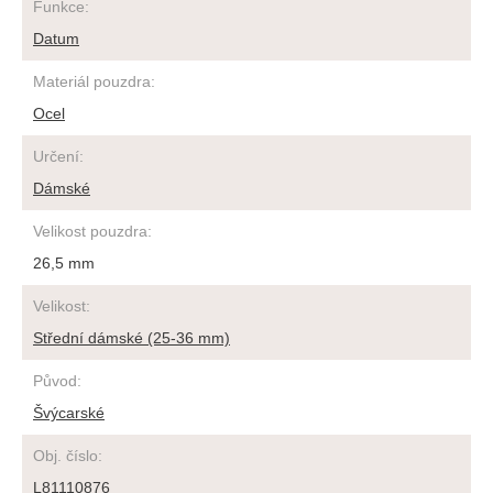
Funkce
:
Datum
Materiál pouzdra
:
Ocel
Určení
:
Dámské
Velikost pouzdra
:
26,5 mm
Velikost
:
Střední dámské (25-36 mm)
Původ
:
Švýcarské
Obj. číslo
:
L81110876