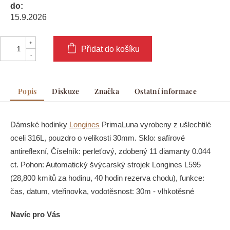
do:
15.9.2026
Přidat do košíku
Popis
Diskuze
Značka
Ostatní informace
Dámské hodinky
Longines
PrimaLuna vyrobeny z ušlechtilé
oceli 316L, pouzdro o velikosti 30mm. Sklo: safírové
antireflexní, Číselník: perleťový, zdobený 11 diamanty 0.044
ct. Pohon: Automatický švýcarský strojek Longines L595
(28,800 kmitů za hodinu, 40 hodin rezerva chodu), funkce:
čas, datum, vteřinovka, vodotěsnost: 30m - vlhkotěsné
Navíc pro Vás