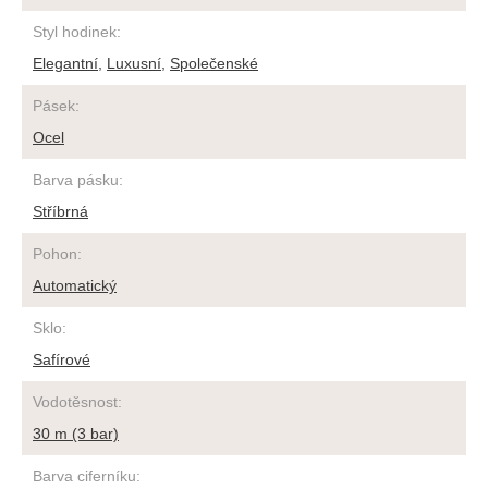
Styl hodinek
:
Elegantní
,
Luxusní
,
Společenské
Pásek
:
Ocel
Barva pásku
:
Stříbrná
Pohon
:
Automatický
Sklo
:
Safírové
Vodotěsnost
:
30 m (3 bar)
Barva ciferníku
: