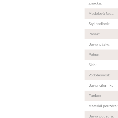
Značka
:
Modelová řada
:
Styl hodinek
:
Pásek
:
Barva pásku
:
Pohon
:
Sklo
:
Vodotěsnost
:
Barva ciferníku
:
Funkce
:
Materiál pouzdra
:
Barva pouzdra
: