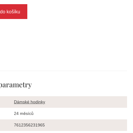
 do košíku
parametry
Dámské hodinky
24 měsíců
7612356231965