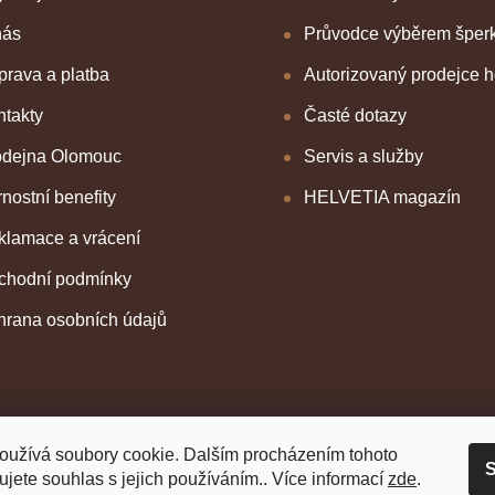
nás
Průvodce výběrem šper
rava a platba
Autorizovaný prodejce 
takty
Časté dotazy
odejna Olomouc
Servis a služby
nostní benefity
HELVETIA magazín
klamace a vrácení
chodní podmínky
hrana osobních údajů
oužívá soubory cookie. Dalším procházením tohoto
S
jete souhlas s jejich používáním.. Více informací
zde
.