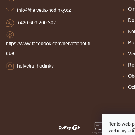
t
í
O 
info
@
helvetia-hodinky.cz
Dop
+420 603 200 307
Kon
Pr
https://www.facebook.com/helvetiabouti
que
Věr
Re
helvetia_hodinky
Ob
Oc
Tento web p
webu vyjadřu