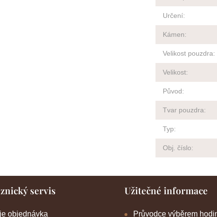
Určení
:
Kámen
:
Velikost pouzdra
:
Velikost
:
Původ
:
Tvar pouzdra
:
Typ
:
Obj. číslo
:
znický servis
Užitečné informace
je objednávka
Průvodce výběrem hodi