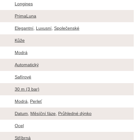
Longines
PrimaLuna
Elegantní
,
Luxusní
,
Společenské
Kůže
Modrá
Automatický
Safírové
30 m (3 bar)
Modrá
,
Perleť
Datum
,
Měsíční fáze
,
Průhledné dýnko
Ocel
Stříbrná