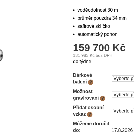
voděodolnost 30 m
průměr pouzdra 34 mm
safírové sklíčko
automatický pohon
159 700 Kč
131 983 Kč
bez DPH
Měrná
do týdne
cena:
Dárkové
balení
?
Možnost
gravírování
?
Přidat osobní
vzkaz
?
Můžeme doručit
do:
17.8.2026