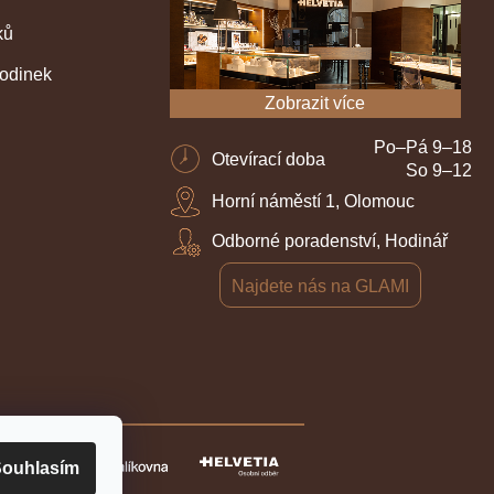
ků
hodinek
Zobrazit více
Po–Pá 9–18
Otevírací doba
So 9–12
Horní náměstí 1, Olomouc
Odborné poradenství, Hodinář
Najdete nás na GLAMI
ouhlasím