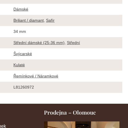
Dámské
Briliant / diamant
,
Safír
34 mm
Střední dámské (25-36 mm)
,
Střední
Švýcarské
Kulaté
Řemínkové / Náramkové
L81260972
Prodejna – Olomouc
nek