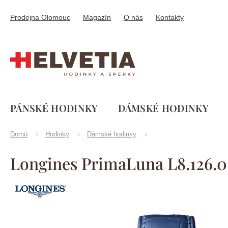
Přejít
na
Prodejna Olomouc
Magazín
O nás
Kontakty
obsah
PÁNSKÉ HODINKY
DÁMSKÉ HODINKY
Domů
Hodinky
Dámské hodinky
Longines PrimaLuna L8.126.0
Značka:
Longines