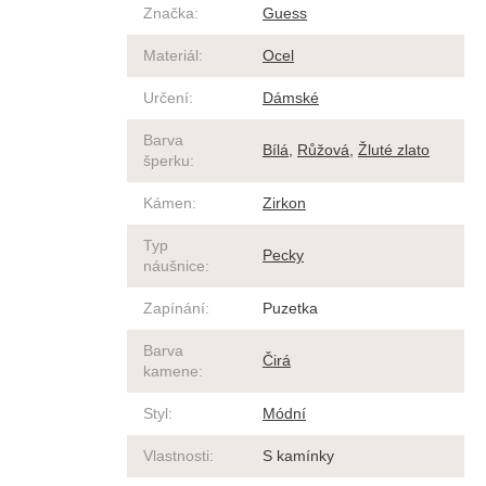
Značka
:
Guess
Materiál
:
Ocel
Určení
:
Dámské
Barva
Bílá
,
Růžová
,
Žluté zlato
šperku
:
Kámen
:
Zirkon
Typ
Pecky
náušnice
:
Zapínání
:
Puzetka
Barva
Čirá
kamene
:
Styl
:
Módní
Vlastnosti
:
S kamínky