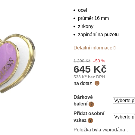
ocel
průměr 16 mm
zirkony
zapínání na puzetu
Detailní informace
1 290 Kč
–50 %
645 Kč
533 Kč
bez DPH
Měrná
na dotaz
cena:
Dárkové
balení
?
Přidat osobní
vzkaz
?
Položka byla vyprodána…