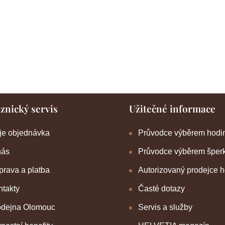
znický servis
Užitečné informace
je objednávka
Průvodce výběrem hodi
nás
Průvodce výběrem šper
rava a platba
Autorizovaný prodejce 
takty
Časté dotazy
odejna Olomouc
Servis a služby