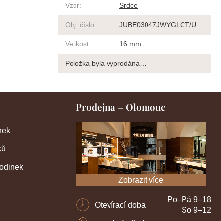
Vzor
:
Srdce
Obj. číslo
:
JUBE03047JWYGLCT/U
Velikost
:
16 mm
Položka byla vyprodána…
Prodejna – Olomouc
nek
ků
hodinek
Zobrazit více
Po–Pá 9–18
Otevírací doba
So 9–12