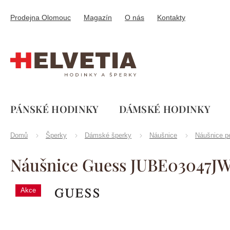
Přejít
na
Prodejna Olomouc
Magazín
O nás
Kontakty
obsah
PÁNSKÉ HODINKY
DÁMSKÉ HODINKY
Domů
Šperky
Dámské šperky
Náušnice
Náušnice p
Náušnice Guess JUBE03047
Akce
Značka:
Guess