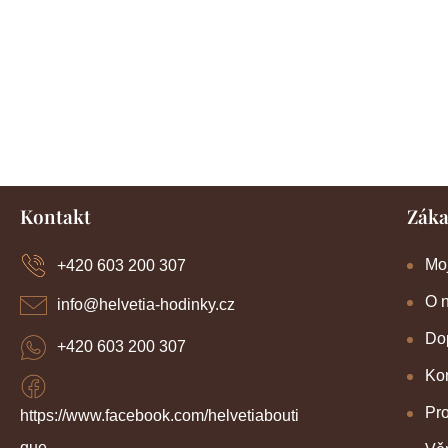
Z
Kontakt
Záka
á
p
a
Mo
+420 603 200 307
t
í
O 
info
@
helvetia-hodinky.cz
Dop
+420 603 200 307
Kon
Pr
https://www.facebook.com/helvetiabouti
que