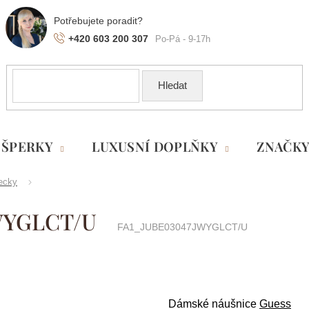
+420 603 200 307
Hledat
ŠPERKY
LUXUSNÍ DOPLŇKY
ZNAČK
ecky
JWYGLCT/U
FA1_JUBE03047JWYGLCT/U
Dámské náušnice
Guess