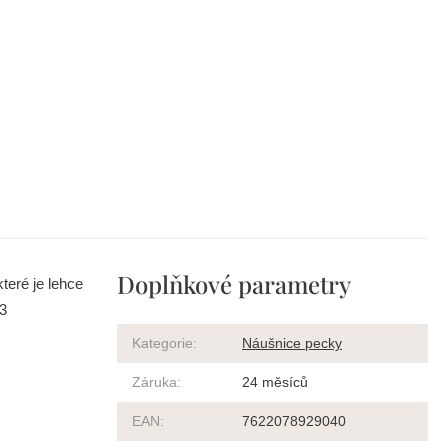
Doplňkové parametry
teré je lehce
23
Kategorie
:
Náušnice pecky
Záruka
:
24 měsíců
EAN
:
7622078929040