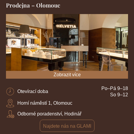
Prodejna – Olomouc
Zobrazit více
Po–Pá 9–18
Otevírací doba
So 9–12
Horní náměstí 1, Olomouc
Odborné poradenství, Hodinář
Najdete nás na GLAMI