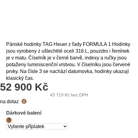
Pánské hodinky TAG Heuer z řady FORMULA 1 Hodinky
jsou vyrobeny z ušlechtilé oceli 316 L, pouzdro i řemínek
je v matu. Číselník je v černé barvě, indexy a ručky jsou
potaženy luminiscenční vrstvou. V číselníku jsou červené
prvky. Na čísle 3 se nachází datumovka, hodinky ukazují
klasický čas.
52 900 Kč
43 719 Kč
bez DPH
Měrná
na dotaz
cena:
Dárkové balení
?