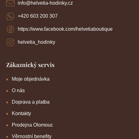
í
info
@
helvetia-hodinky.cz
+420 603 200 307
https://www.facebook.com/helvetiaboutique
helvetia_hodinky
Zákaznický servis
Moje objednávka
O nás
Doprava a platba
Kontakty
Prodejna Olomouc
Věrnostní benefity