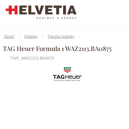
Přejít
na
obsah
Domů
Hodinky
Pánské hodinky
TAG Heuer Formula 1 WAZ2113.BA0875
THR_WAZ2113.BA0875
TAG
Značka:
Heuer