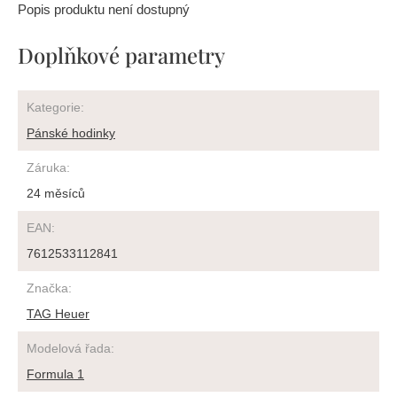
Popis produktu není dostupný
Doplňkové parametry
Kategorie
:
Pánské hodinky
Záruka
:
24 měsíců
EAN
:
7612533112841
Značka
:
TAG Heuer
Modelová řada
:
Formula 1