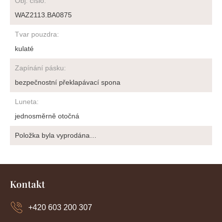
Obj. číslo
:
WAZ2113.BA0875
Tvar pouzdra
:
kulaté
Zapínání pásku
:
bezpečnostní překlapávací spona
Luneta
:
jednosměrně otočná
Položka byla vyprodána…
Z
á
Kontakt
p
a
+420 603 200 307
t