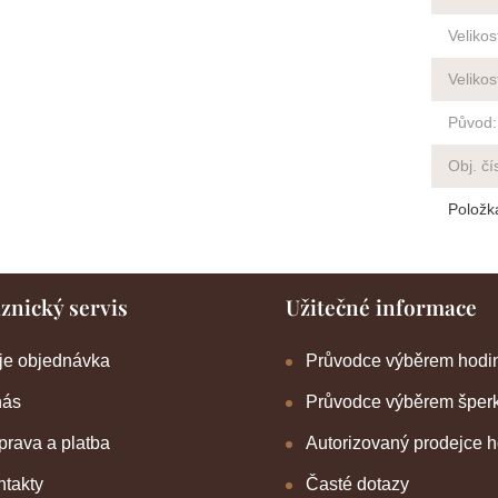
Veliko
Velikos
Původ
:
Obj. čí
Položk
znický servis
Užitečné informace
je objednávka
Průvodce výběrem hodi
nás
Průvodce výběrem šper
rava a platba
Autorizovaný prodejce 
takty
Časté dotazy