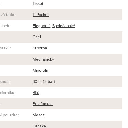
a
:
Tissot
vá řada
:
T-Pocket
dinek
:
Elegantní
,
Společenské
Ocel
pásku
:
Stříbrná
Mechanický
Minerální
snost
:
30 m (3 bar)
iferníku
:
Bílá
e
:
Bez funkce
ál pouzdra
:
Mosaz
:
Pánské