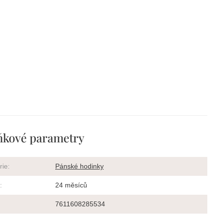
ňkové parametry
rie
:
Pánské hodinky
:
24 měsíců
7611608285534