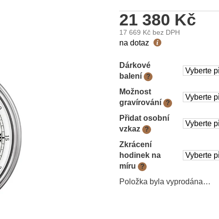
21 380 Kč
17 669 Kč
bez DPH
Měrná
na dotaz
cena:
Dárkové
balení
?
Možnost
gravírování
?
Přidat osobní
vzkaz
?
Zkrácení
hodinek na
míru
?
Položka byla vyprodána…