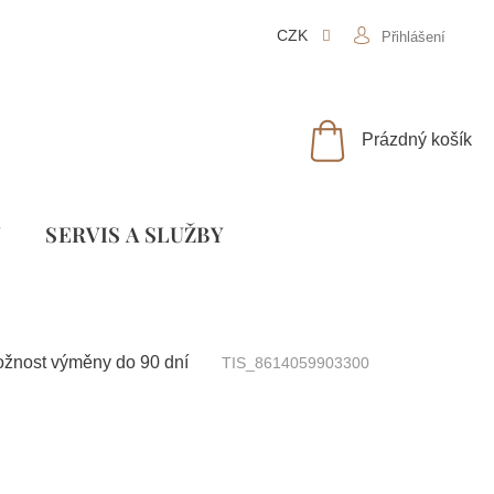
CZK
Přihlášení
NÁKUPNÍ
Prázdný košík
KOŠÍK
Y
SLUŽBY
možnost výměny do 90 dní
TIS_8614059903300