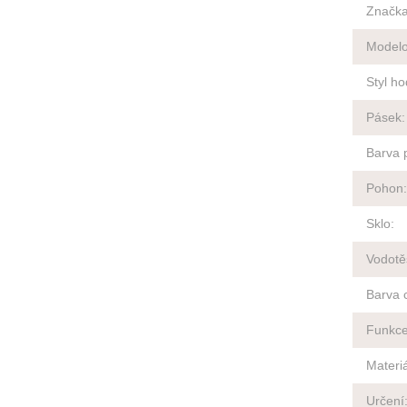
Značk
Modelo
Styl ho
Pásek
:
Barva 
Pohon
:
Sklo
:
Vodotě
Barva c
Funkc
Materi
Určení