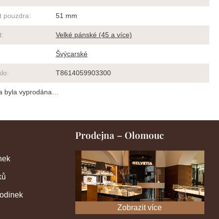
st pouzdra
:
51 mm
t
:
Velké pánské (45 a více)
Švýcarské
slo
:
T8614059903300
a byla vyprodána…
Prodejna – Olomouc
nek
ků
hodinek
Zobrazit více