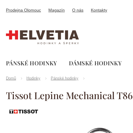
Přejít
na
Prodejna Olomouc
Magazín
O nás
Kontakty
obsah
PÁNSKÉ HODINKY
DÁMSKÉ HODINKY
Domů
Hodinky
Pánské hodinky
Tissot Lepine Mechanical T86
Značka:
Tissot