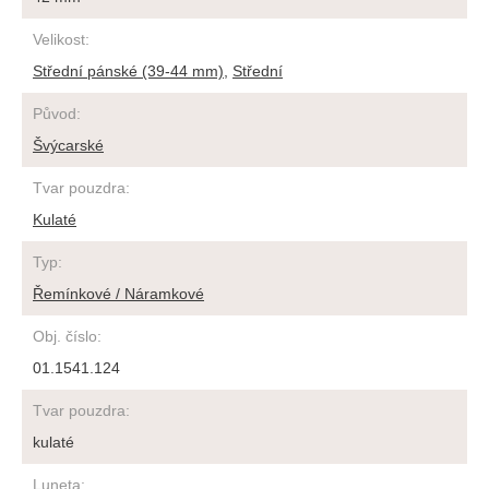
Velikost
:
Střední pánské (39-44 mm)
,
Střední
Původ
:
Švýcarské
Tvar pouzdra
:
Kulaté
Typ
:
Řemínkové / Náramkové
Obj. číslo
:
01.1541.124
Tvar pouzdra
:
kulaté
Luneta
: