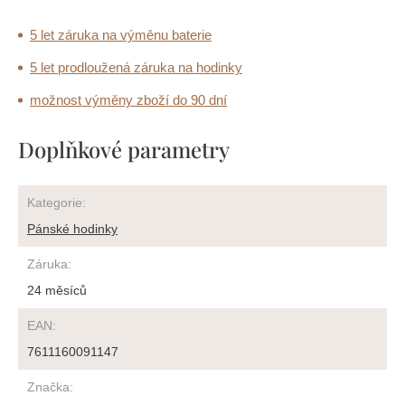
5 let záruka na výměnu baterie
5 let prodloužená záruka na hodinky
možnost výměny zboží do 90 dní
Doplňkové parametry
Kategorie
:
Pánské hodinky
Záruka
:
24 měsíců
EAN
:
7611160091147
Značka
: