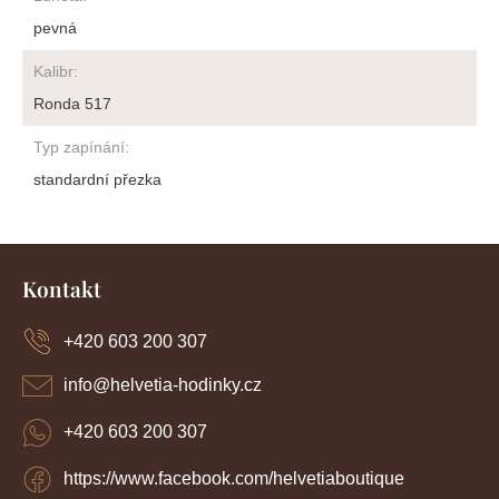
pevná
Kalibr
:
Ronda 517
Typ zapínání
:
standardní přezka
Z
á
Kontakt
p
a
+420 603 200 307
t
í
info
@
helvetia-hodinky.cz
+420 603 200 307
https://www.facebook.com/helvetiaboutique