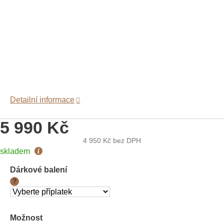
Detailní informace
5 990 Kč
4 950 Kč
bez DPH
Měrná
skladem
cena:
Dárkové balení
?
Možnost