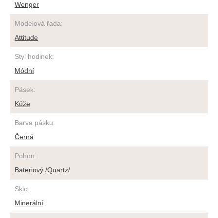
Wenger
Modelová řada
:
Attitude
Styl hodinek
:
Módní
Pásek
:
Kůže
Barva pásku
:
Černá
Pohon
:
Bateriový /Quartz/
Sklo
:
Minerální