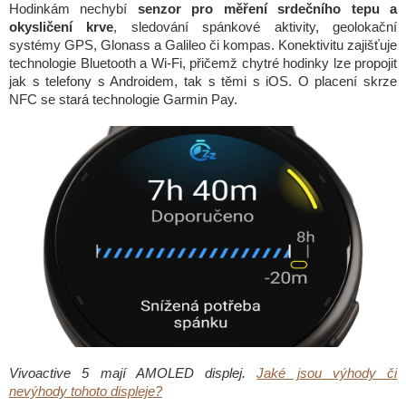
Hodinkám nechybí
senzor pro měření srdečního tepu a
okysličení krve
, sledování spánkové aktivity, geolokační
systémy GPS, Glonass a Galileo či kompas. Konektivitu zajišťuje
technologie Bluetooth a Wi-Fi, přičemž chytré hodinky lze propojit
jak s telefony s Androidem, tak s těmi s iOS. O placení skrze
NFC se stará technologie Garmin Pay.
Vivoactive 5 mají AMOLED displej.
Jaké jsou výhody či
nevýhody tohoto displeje?