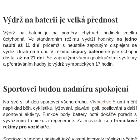
Výdrž na baterii je velká přednost
Výdrž na baterii je na poměry chytrých hodinek vcelku
úctyhodná. Ve standardním režimu vydrží hodinky
na jedno
nabití až 11 dní
, přičemž s neustále zapnutým displejem se
výdrž zkrátí na 5 dní. V režimu
úspory baterie
se jste schopni
dostat
až na 21 dní
. Se zapnutými všemi geolokačními systémy
a přehráváním hudby je výdrž sympatických 17 hodin.
Sportovci budou nadmíru spokojení
Na své si přijdou sportovci všeho druhu.
Vívoactive 5
umí měřit
například běh, cyklistiku, lyžování, plavání, golf, posilování a další
sportovní aktivity. Funkce body battery poté dokáže poradit s
vyvážením tréninku a regenerace. Zajímavostí jsou
tréninkové
režimy pro vozíčkáře
.
Sportovci si mohou nastavit také vlastní intervaly tréninku včetně