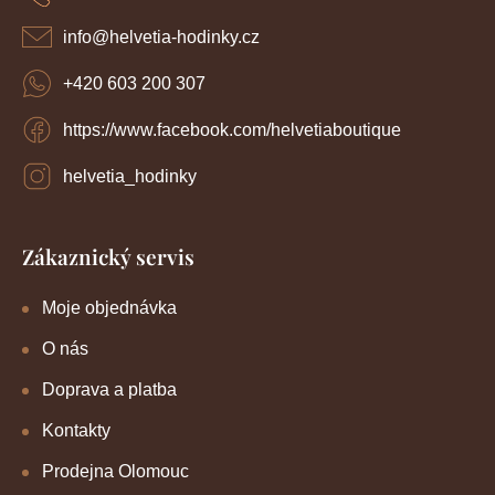
t
í
info
@
helvetia-hodinky.cz
+420 603 200 307
https://www.facebook.com/helvetiaboutique
helvetia_hodinky
Zákaznický servis
Moje objednávka
O nás
Doprava a platba
Kontakty
Prodejna Olomouc