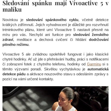
Sledování spánku mají Vívoactive 5 v
malíku
Novinkou je
sledování spánkového cyklu
, včetně detekce
krátkých zdřímnutí. Jejich vyhodnocení je důležité pro rozvrhnutí
tréninkového plánu, které umí Vívoactive 5 nastavit přesně na
míru pro vás. Nechybí ani funkce pro
sledování ženského
zdraví
, meditace a dechová cvičení či hlídání
dodržování
pitného režimu
.
Vívoactive 5 ale zvládnou spolehlivě fungovat i jako klasické
chytré hodinky. Ať už jde o přehrávání hudby, práci s notifikacemi
či zobrazení fotek z chytrého telefonu, hodinky od
Garminu
si s
těmito výzvami poradí. Skvělou vychytávkou je
automatická
detekce pádu
a aktivace nouzového stavu s odesláním zprávy s
pozicí na vámi určené kontakty.