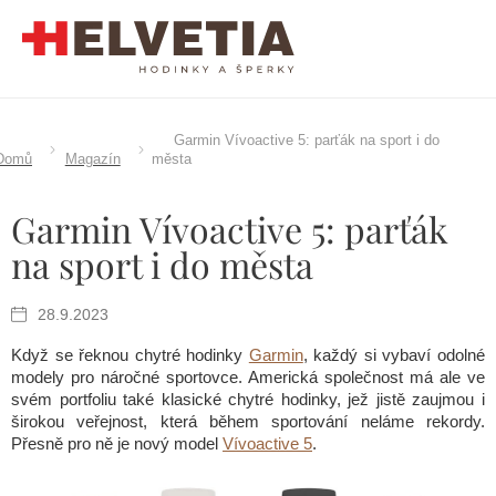
Přejít
na
obsah
Garmin Vívoactive 5: parťák na sport i do
Domů
Magazín
města
Garmin Vívoactive 5: parťák
na sport i do města
28.9.2023
Když se řeknou chytré hodinky
Garmin
, každý si vybaví odolné
modely pro náročné sportovce. Americká společnost má ale ve
svém portfoliu také klasické chytré hodinky, jež jistě zaujmou i
širokou veřejnost, která během sportování neláme rekordy.
Přesně pro ně je nový model
Vívoactive 5
.