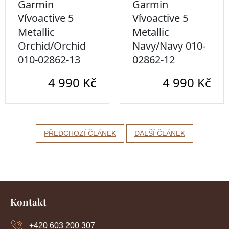
PŘEDCHOZÍ ČLÁNEK
DALŠÍ ČLÁNEK
Z
á
Kontakt
p
a
+420 603 200 307