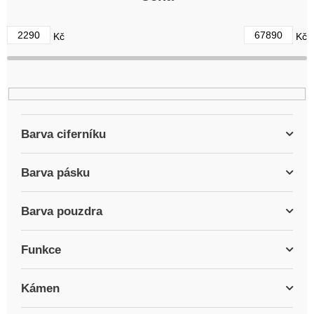
o
d
2290
67890
Kč
Kč
u
k
t
ů
Barva ciferníku
Barva pásku
Barva pouzdra
Funkce
Kámen