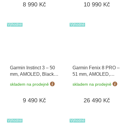
8 990 Kč
10 990 Kč
Výhodné
Výhodné
Garmin Instinct 3 – 50
Garmin Fenix 8 PRO –
mm, AMOLED, Black /
51 mm, AMOLED,
Bolt Blue 010-03020-
Sapphire,
skladem na prodejně
skladem na prodejně
03
Graphite/Black 010-
03199-11
9 490 Kč
26 490 Kč
Výhodné
Výhodné