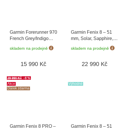
Garmin Forerunner 970
Garmin Fenix 8 – 51
French Grey/Indigo
mm, Solar, Sapphire,
010-02969-12
+
Carbon grey DLC
skladem na prodejně
skladem na prodejně
možnost výměny do 90
titanium s Black/Grey
dní
010-02907-11
15 990 Kč
22 990 Kč
29 990 Kč
–8 %
Akce
Výhodné
Dárek zdarma
Garmin Fenix 8 PRO –
Garmin Fenix 8 – 51