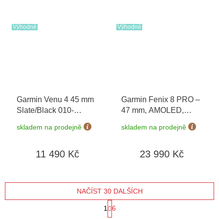
Výhodné
Výhodné
Garmin Venu 4 45 mm
Garmin Fenix 8 PRO –
Slate/Black 010-
47 mm, AMOLED,
03014-00
Sapphire,
skladem na prodejně
skladem na prodejně
Black/Pebble Grey
010-03198-01
11 490 Kč
23 990 Kč
NAČÍST 30 DALŠÍCH
S
1
6
O