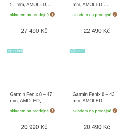
51 mm, AMOLED,
mm, AMOLED,
Sapphire, Carbon
Sapphire, Carbon grey
skladem na prodejně
skladem na prodejně
grey/Chestnut 010-
DLC s Black/Grey 010-
03199-40 + náhradní
02905-21
27 490 Kč
22 490 Kč
řemínek
+ Topo Czech
PRO Voucher + druhý
náhradní řemínek v
hodnotě 1 290 Kč
Výhodné
Výhodné
Garmin Fenix 8 – 47
Garmin Fenix 8 – 43
mm, AMOLED,
mm, AMOLED,
Sapphire, Carbon grey
Sapphire, Soft Gold /
skladem na prodejně
skladem na prodejně
DLC titanium s
Fog grey 010-02903-
Black/Gray 010-02904-
11
20 990 Kč
20 490 Kč
21