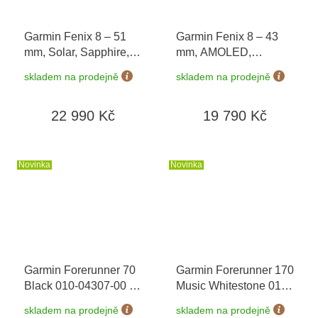
Garmin Fenix 8 – 51
Garmin Fenix 8 – 43
mm, Solar, Sapphire,
mm, AMOLED,
Titanium s
Sapphire, Carbon grey
skladem na prodejně
skladem na prodejně
Yellow/Graphite 010-
DLC titanium, Black /
02907-21
Pebble grey 010-
22 990 Kč
19 790 Kč
02903-21
Novinka
Novinka
Garmin Forerunner 70
Garmin Forerunner 170
Black 010-04307-00
+
Music Whitestone 010-
možnost výměny do 90
03920-11
+ možnost
skladem na prodejně
skladem na prodejně
dní
výměny do 90 dní