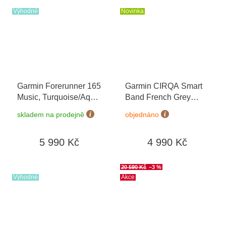
hodnotě 1790 Kč
Výhodné
Novinka
Garmin Forerunner 165
Garmin CIRQA Smart
Music, Turquoise/Aqua
Band French Grey
010-02863-32
+
L/XL 010-04675-01
skladem na prodejně
objednáno
možnost výměny do 90
dní
5 990 Kč
4 990 Kč
20 590 Kč
–3 %
Výhodné
Akce