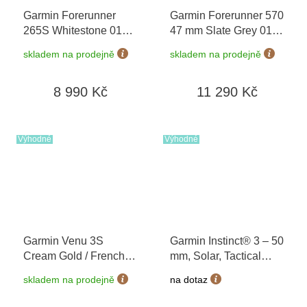
Garmin Forerunner
Garmin Forerunner 570
265S Whitestone 010-
47 mm Slate Grey 010-
02810-14
+ možnost
02971-00
skladem na prodejně
skladem na prodejně
výměny do 90 dní
8 990 Kč
11 290 Kč
Výhodné
Výhodné
Garmin Venu 3S
Garmin Instinct® 3 – 50
Cream Gold / French
mm, Solar, Tactical
Gray, Silicone Band
Edition Black 010-
skladem na prodejně
na dotaz
010-02785-02
02935-50