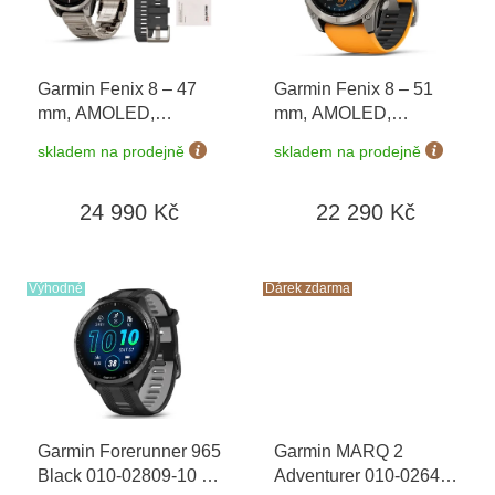
p
r
o
Garmin Fenix 8 – 47
Garmin Fenix 8 – 51
d
mm, AMOLED,
mm, AMOLED,
u
Sapphire, Titanium
Sapphire, Titanium s
k
skladem na prodejně
skladem na prodejně
010-02904-40 +
Orange/Graphite 010-
t
náhradní řemínek
+
02905-11
ů
24 990 Kč
22 290 Kč
dárkový poukaz v
hodnotě 1000 Kč +
Topo Czech PRO
Voucher
Výhodné
Dárek zdarma
Garmin Forerunner 965
Garmin MARQ 2
Black 010-02809-10
+
Adventurer 010-02648-