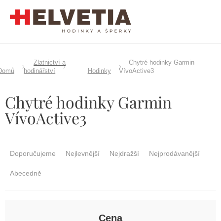
Přejít
na
obsah
Zlatnictví a
Chytré hodinky Garmin
Domů
hodinářství
Hodinky
VívoActive3
Chytré hodinky Garmin
VívoActive3
Ř
a
Doporučujeme
Nejlevnější
Nejdražší
Nejprodávanější
z
e
Abecedně
n
í
p
r
Cena