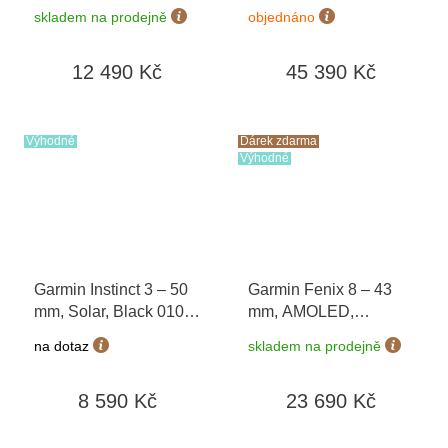
možnost výměny do 90
31 Premium + náhradní
skladem na prodejně
objednáno
dní
řemínek
+ dárkový
poukaz v hodnotě 1000
12 490 Kč
45 390 Kč
Kč
Výhodné
Dárek zdarma
Výhodné
Garmin Instinct 3 – 50
Garmin Fenix 8 – 43
mm, Solar, Black 010-
mm, AMOLED,
02935-00
Sapphire, Soft Gold /
na dotaz
skladem na prodejně
Limestone 010-02903-
40 + náhradní řemínek
8 590 Kč
23 690 Kč
+ Topo Czech PRO
Voucher + náušnice
Guess JUBE01423 v