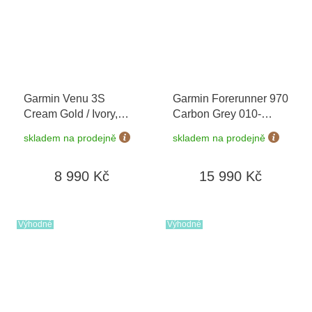
Garmin Venu 3S
Garmin Forerunner 970
Cream Gold / Ivory,
Carbon Grey 010-
Silicone Band 010-
02969-10
+ možnost
skladem na prodejně
skladem na prodejně
02785-04
výměny do 90 dní
8 990 Kč
15 990 Kč
Výhodné
Výhodné