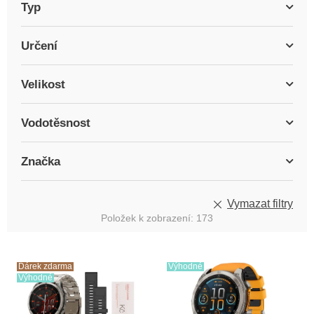
Typ
Určení
Velikost
Vodotěsnost
Značka
Vymazat filtry
Položek k zobrazení:
173
V
ý
Dárek zdarma
Výhodné
Výhodné
p
i
s