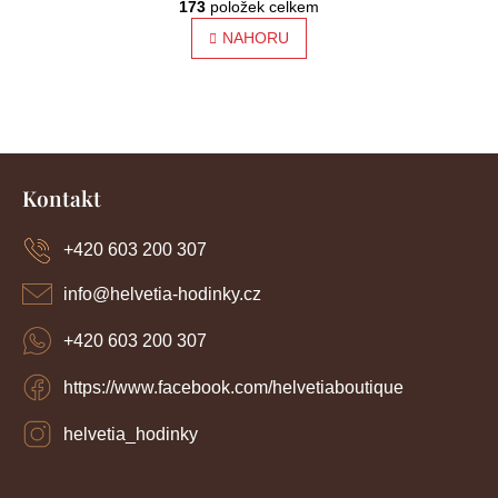
t
173
položek celkem
v
l
NAHORU
r
á
á
d
a
n
c
í
k
Z
p
o
r
á
Kontakt
v
p
v
k
a
y
+420 603 200 307
á
t
v
í
n
ý
info
@
helvetia-hodinky.cz
p
í
i
+420 603 200 307
s
u
https://www.facebook.com/helvetiaboutique
helvetia_hodinky