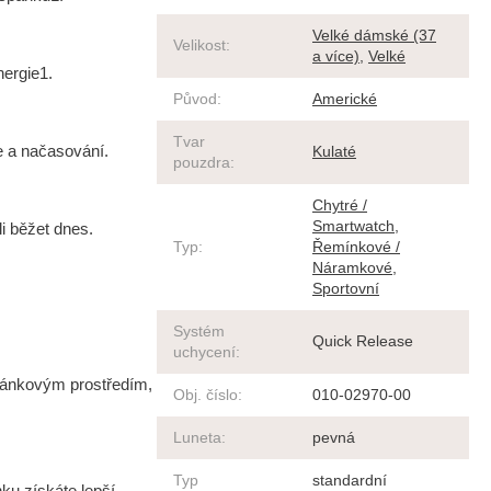
Velké dámské (37
Velikost
:
a více)
,
Velké
nergie1.
Původ
:
Americké
Tvar
ce a načasování.
Kulaté
pouzdra
:
Chytré /
Smartwatch
,
i běžet dnes.
Typ
:
Řemínkové /
Náramkové
,
Sportovní
Systém
Quick Release
uchycení
:
pánkovým prostředím,
Obj. číslo
:
010-02970-00
Luneta
:
pevná
Typ
standardní
ku získáte lepší