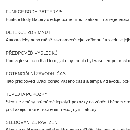
FUNKCE BODY BATTERY™
Funkce Body Battery sleduje poměr mezi zatížením a regenerací 
DETEKCE ZDŘÍMNUTÍ
Automaticky nebo ručně zaznamenávejte zdřímnutí a sledujte jejich
PŘEDPOVĚĎ VÝSLEDKŮ
Podívejte se na odhad toho, jaké by mohlo být vaše tempo při 5
POTENCIÁLNÍ ZÁVODNÍ ČAS
Tato předpověď uvádí odhad vašeho času a tempa v závodu, pokud
TEPLOTA POKOŽKY
Sledujte změny průměrné teploty1 pokožky na zápěstí během spá
přicházejícím onemocněním nebo jinými faktory.
SLEDOVÁNÍ ZDRAVÍ ŽEN
Sledujte svůj menstruační cyklus nebo průběh těhotenství a získej