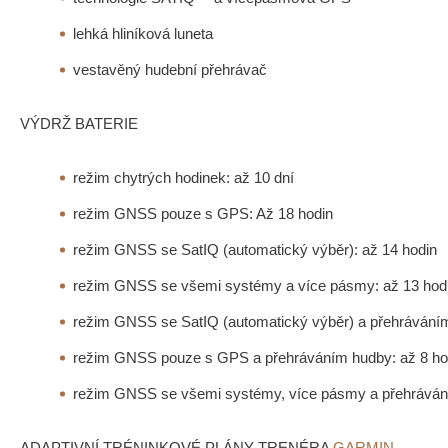
lehká hliníková luneta
vestavěný hudební přehrávač
VÝDRŽ BATERIE
režim chytrých hodinek: až 10 dní
režim GNSS pouze s GPS: Až 18 hodin
režim GNSS se SatIQ (automatický výběr): až 14 hodin
režim GNSS se všemi systémy a více pásmy: až 13 hod
režim GNSS se SatIQ (automatický výběr) a přehráváním
režim GNSS pouze s GPS a přehráváním hudby: až 8 ho
režim GNSS se všemi systémy, více pásmy a přehrávání
ADAPTIVNÍ TRÉNINKOVÉ PLÁNY TRENÉRA
GARMIN