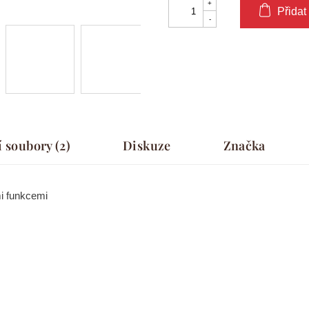
Přidat
í soubory (2)
Diskuze
Značka
i funkcemi