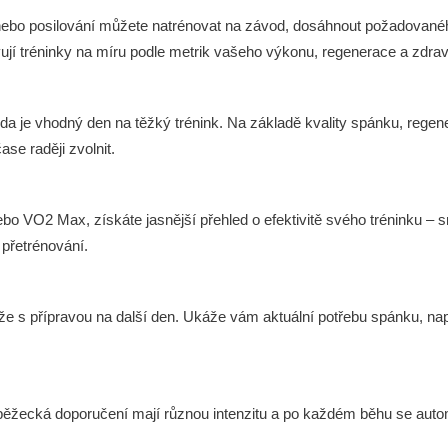
ku nebo posilování můžete natrénovat na závod, dosáhnout požadované
vují tréninky na míru podle metrik vašeho výkonu, regenerace a zdrav
 zda je vhodný den na těžký trénink. Na základě kvality spánku, regen
se raději zvolnit.
ebo VO2 Max, získáte jasnější přehled o efektivitě svého tréninku – 
 přetrénování.
e s přípravou na další den. Ukáže vám aktuální potřebu spánku, nap
 běžecká doporučení mají různou intenzitu a po každém běhu se autom