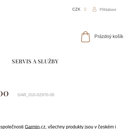
CZK
Přihlášení
NÁKUPNÍ
Prázdný košík
KOŠÍK
Y
SLUŽBY
00
GAR_010-02970-00
o společnosti
Garmin
.cz, všechny produkty jsou v českém i