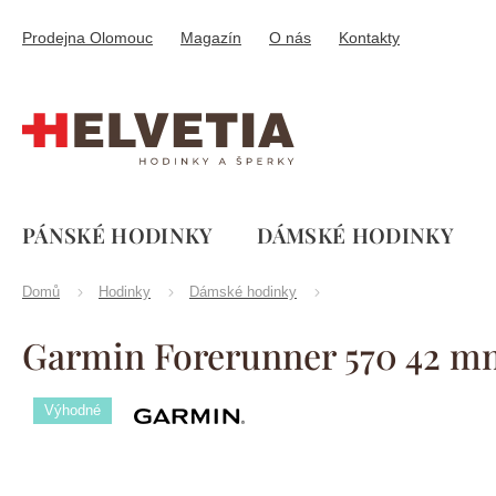
Přejít
na
Prodejna Olomouc
Magazín
O nás
Kontakty
obsah
PÁNSKÉ HODINKY
DÁMSKÉ HODINKY
Domů
Hodinky
Dámské hodinky
Garmin Forerunner 570 42 m
Výhodné
Značka:
Garmin