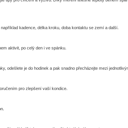
e například kadence, délka kroku, doba kontaktu se zemí a další.
em aktivit, po celý den i ve spánku.
nky, odešlete je do hodinek a pak snadno přecházejte mezi jednotlivým
oručením pro zlepšení vaší kondice.
on.