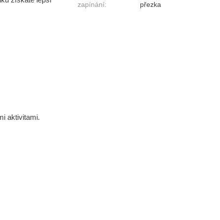
zapínání
:
přezka
i aktivitami.