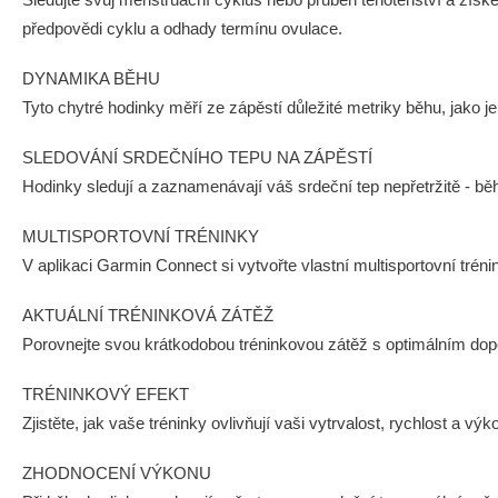
předpovědi cyklu a odhady termínu ovulace.
DYNAMIKA BĚHU
Tyto chytré hodinky měří ze zápěstí důležité metriky běhu, jako j
SLEDOVÁNÍ SRDEČNÍHO TEPU NA ZÁPĚSTÍ
Hodinky sledují a zaznamenávají váš srdeční tep nepřetržitě - běh
MULTISPORTOVNÍ TRÉNINKY
V aplikaci Garmin Connect si vytvořte vlastní multisportovní tréni
AKTUÁLNÍ TRÉNINKOVÁ ZÁTĚŽ
Porovnejte svou krátkodobou tréninkovou zátěž s optimálním dop
TRÉNINKOVÝ EFEKT
Zjistěte, jak vaše tréninky ovlivňují vaši vytrvalost, rychlost a výk
ZHODNOCENÍ VÝKONU