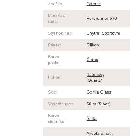
Značka
:
Garmin
Modelová
Forerunner 570
řada
:
Styl hodinek
:
Chytré
,
Sportovní
Pásek
:
Silikon
Barva
Černá
pásku
:
Bateriový
Pohon
:
/Quartz/
Sklo
:
Gorilla Glass
Vodotěsnost
:
50 m (5 bar)
Barva
Šedá
ciferníku
:
Akcelerometr
,