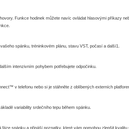
at hovory. Funkce hodinek můžete navíc ovládat hlasovými příkazy n
unkce.
tě vašeho spánku, tréninkovém plánu, stavu VST, počasí a další1.
 dalším intenzivním pohybem potřebujete odpočinku.
nnect™ v telefonu nebo si je stáhněte z oblíbených externích platfore
základě variability srdečního tepu během spánku.
fáze spánku a přináší poznatky, které vám pomohou zlepšit kvalitu