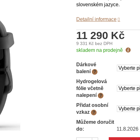
slovenském jazyce.
Detailní informace
11 290 Kč
9 331 Kč
bez DPH
Měrná
skladem na prodejně
cena:
Dárkové
balení
?
Hydrogelová
fólie včetně
nalepení
?
Přidat osobní
vzkaz
?
Můžeme doručit
do:
11.8.2026