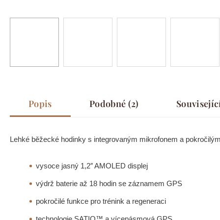
Popis
Podobné (2)
Souvisejíc
Lehké běžecké hodinky s integrovaným mikrofonem a pokročilým
vysoce jasný 1,2″ AMOLED displej
výdrž baterie až 18 hodin se záznamem GPS
pokročilé funkce pro trénink a regeneraci
technologie SATIQ™ a vícepásmová GPS