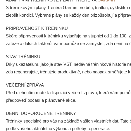
S tréninkovými plány Trenéra Garmin pro běh, triatlon, cyklisti
zlepšit kondici. Vybrané plány se každý den přizpůsobují a připra
PŘIPRAVENOST K TRÉNINKU
Skóre připravenosti k tréninku vyjadřuje na stupnici od 1 do 100,
zátěže a dalších faktorů, vám pomůže se zamyslet, zda není na ča
STAV TRÉNINKU
Díky ukazatelům, jako je stav VST, nedávná tréninková historie n
zda regenerujete, trénujete produktivně, nebo naopak směřujete k
VEČERNÍ ZPRÁVA
Před ulehnutím máte k dispozici večerní zprávu, která vám pomůž
předpověď počasí a plánované akce.
DENNÍ DOPORUČENÉ TRÉNINKY
Tréninky speciálně pro vás na základě vašich vlastních dat. Tato
podle vašeho aktuálního výkonu a potřeby regenerace.