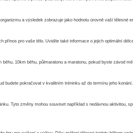
organizmu a výsledek zobrazuje jako hodnotu úrovně vaší tělesné e
 přínos pro vaše tělo. Uvidíte také informace o jejich optimální dél
km běhu, 10km běhu, půlmaratonu a maratonu, pokud byste závod měl
 budete pokračovat v kvalitním tréninku až do termínu jeho konání.
nku. Tyto změny mohou souviset například s nedávnou aktivitou, s
te tipy pro cvičení a výživu. Díky měření tělesné teploty během spán