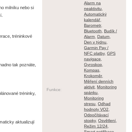
Alarm na
ho milníku nebo si
neaktivitu
,
Automatický
í.
kalendář
,
Barometr
,
Bluetooth
,
Budík /
erace, tréninkové
Alarm
,
Datum
,
Den v týdnu
,
Garmin Pay /
NFC platby
,
GPS
navigace
,
snadno tak poznáte,
Gyroskop
,
Kompas
,
Krokoměr
,
Měření denních
aktivit
,
Monitoring
Funkce
:
spánku
,
lánované tréninky,
Monitoring
stresu
,
Odhad
hodnoty VO2
,
Odpočítávací
stopky
,
Osvětlení
,
aticky aktualizují
Režim 12/24
,
Smart notifikace
,