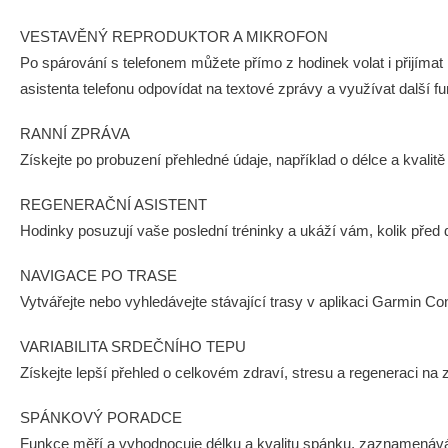
VESTAVĚNÝ REPRODUKTOR A MIKROFON
Po spárování s telefonem můžete přímo z hodinek volat i přijím
asistenta telefonu odpovídat na textové zprávy a využívat další f
RANNÍ ZPRÁVA
Získejte po probuzení přehledné údaje, například o délce a kvali
REGENERAČNÍ ASISTENT
Hodinky posuzují vaše poslední tréninky a ukáží vám, kolik před
NAVIGACE PO TRASE
Vytvářejte nebo vyhledávejte stávající trasy v aplikaci Garmin Co
VARIABILITA SRDEČNÍHO TEPU
Získejte lepší přehled o celkovém zdraví, stresu a regeneraci na 
SPÁNKOVÝ PORADCE
Funkce měří a vyhodnocuje délku a kvalitu spánku, zaznamenává 