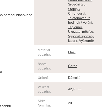
Srdeční tep
,
Stopky /
Chronograf
,
ebo pomocí hlasového
Telefonování z
hodinek / Volání
,
Teploměr
,
Ukazatel měsíce
,
Výpočet spotřeby
kalorií
,
Výškoměr
Materiál
Plast
pouzdra
:
Barva
Černá
pouzdra
:
m.
Určení
:
Dámské
Velikost
42,4 mm
pouzdra
:
Šířka
20
řeminku
:
 spánku1.