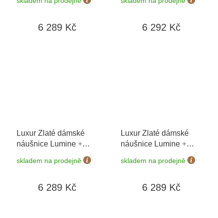
skladem na prodejně
skladem na prodejně
dní
dní
6 289 Kč
6 292 Kč
Luxur Zlaté dámské
Luxur Zlaté dámské
náušnice Lumine
+
náušnice Lumine
+
možnost výměny do 90
možnost výměny do 90
skladem na prodejně
skladem na prodejně
dní
dní
6 289 Kč
6 289 Kč