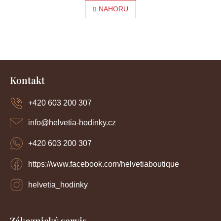
l
NAHORU
r
á
á
d
a
n
c
í
k
Z
p
o
r
á
Kontakt
v
p
v
k
a
y
+420 603 200 307
á
t
v
í
n
ý
info
@
helvetia-hodinky.cz
p
í
i
+420 603 200 307
s
u
https://www.facebook.com/helvetiaboutique
helvetia_hodinky
Zákaznický servis