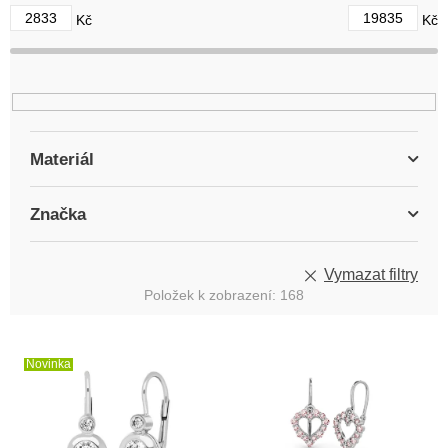
d
2833
19835
Kč
Kč
u
k
t
ů
Materiál
Značka
Vymazat filtry
Položek k zobrazení:
168
V
ý
Novinka
p
i
s