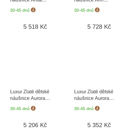
6680630-0-0-1
+
6680686-0-0-1
+
30-45 dnů
30-45 dnů
možnost výměny do 90
možnost výměny do 90
dní
dní
5 518 Kč
5 728 Kč
Luxur Zlaté dětské
Luxur Zlaté dětské
náušnice Aurora
náušnice Aurora
5381155-0-0-1
+
5381155-0-0-2
+
30-45 dnů
30-45 dnů
možnost výměny do 90
možnost výměny do 90
dní
dní
5 206 Kč
5 352 Kč