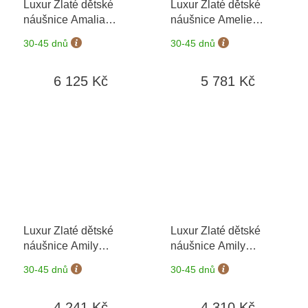
Luxur Zlaté dětské
Luxur Zlaté dětské
náušnice Amalia
náušnice Amelie
6680239-0-0-8
+
6680195
+ možnost
30-45 dnů
30-45 dnů
možnost výměny do 90
výměny do 90 dní
dní
6 125 Kč
5 781 Kč
Luxur Zlaté dětské
Luxur Zlaté dětské
náušnice Amily
náušnice Amily
5381106-0-0-1
+
5381106-0-0-4
+
30-45 dnů
30-45 dnů
možnost výměny do 90
možnost výměny do 90
dní
dní
4 241 Kč
4 310 Kč