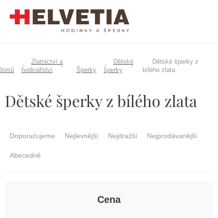
Přejít
na
obsah
Zlatnictví a
Dětské
Dětské šperky z
Domů
hodinářství
Šperky
šperky
bílého zlata
Dětské šperky z bílého zlata
Ř
a
Doporučujeme
Nejlevnější
Nejdražší
Nejprodávanější
z
e
Abecedně
n
í
p
r
Cena
o