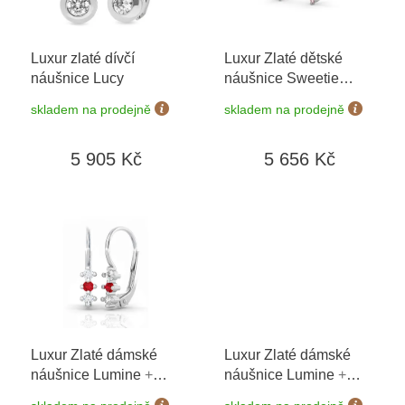
p
r
o
Luxur zlaté dívčí
Luxur Zlaté dětské
d
náušnice Lucy
náušnice Sweetie
u
6680356-0-0-78
+
k
skladem na prodejně
skladem na prodejně
možnost výměny do 90
t
dní
ů
5 905 Kč
5 656 Kč
Luxur Zlaté dámské
Luxur Zlaté dámské
náušnice Lumine
+
náušnice Lumine
+
možnost výměny do 90
možnost výměny do 90