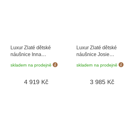
Luxur Zlaté dětské
Luxur Zlaté dětské
náušnice Inna
náušnice Josie
5381013-0-0-8
+
6680691-0-0-1
+
skladem na prodejně
skladem na prodejně
možnost výměny do 90
možnost výměny do 90
dní
dní
4 919 Kč
3 985 Kč