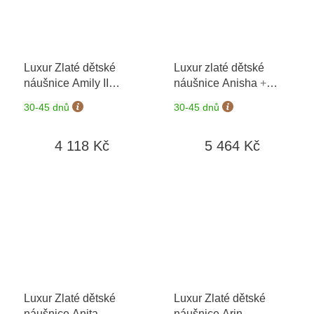
Luxur Zlaté dětské
Luxur zlaté dětské
náušnice Amily II
náušnice Anisha
+
5381100-0-0-4
+
možnost výměny do 90
30-45 dnů
30-45 dnů
možnost výměny do 90
dní
dní
4 118 Kč
5 464 Kč
Luxur Zlaté dětské
Luxur Zlaté dětské
náušnice Anita
náušnice Arin