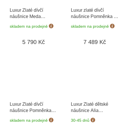
Luxur Zlaté dívčí
Luxur zlaté dívčí
náušnice Meda
náušnice Pomněnka
+
6680385-0-0-1
+
možnost výměny do 90
skladem na prodejně
skladem na prodejně
možnost výměny do 90
dní
dní
5 790 Kč
7 489 Kč
Luxur Zlaté dívčí
Luxur Zlaté dětské
náušnice Pomněnka
náušnice Alia
6630231
+ možnost
5381088-0-0-1
+
skladem na prodejně
30-45 dnů
výměny do 90 dní
možnost výměny do 90