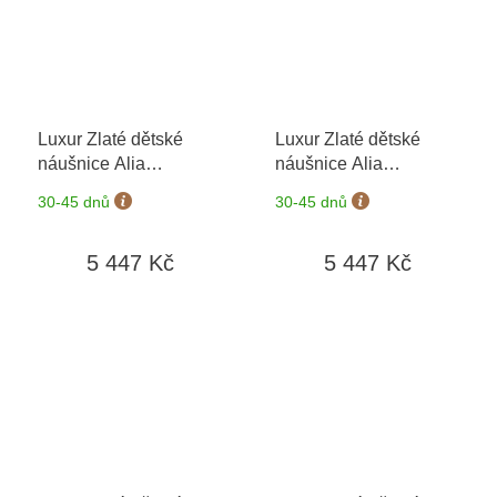
Luxur Zlaté dětské
Luxur Zlaté dětské
náušnice Alia
náušnice Alia
5381088-0-0-4
+
5381088-0-0-8
+
30-45 dnů
30-45 dnů
možnost výměny do 90
možnost výměny do 90
dní
dní
5 447 Kč
5 447 Kč