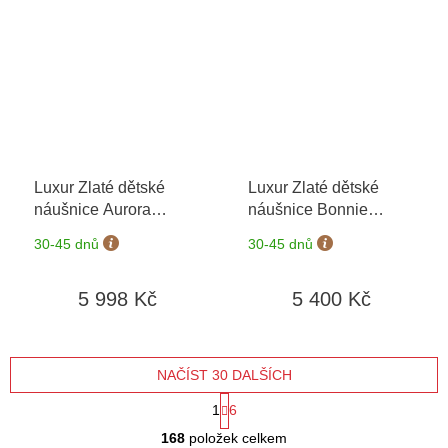
Luxur Zlaté dětské
Luxur Zlaté dětské
náušnice Aurora
náušnice Bonnie
5381155-0-0-4
+
6680681-0-0-1
+
30-45 dnů
30-45 dnů
možnost výměny do 90
možnost výměny do 90
dní
dní
5 998 Kč
5 400 Kč
NAČÍST 30 DALŠÍCH
S
1
6
O
t
168
položek celkem
v