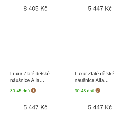
dní
8 405 Kč
5 447 Kč
Luxur Zlaté dětské
Luxur Zlaté dětské
náušnice Alia
náušnice Alia
5381088-0-0-2
+
5381088-0-0-3
+
30-45 dnů
30-45 dnů
možnost výměny do 90
možnost výměny do 90
dní
dní
5 447 Kč
5 447 Kč