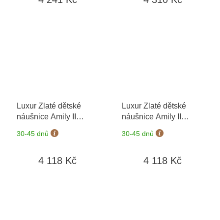
Luxur Zlaté dětské
Luxur Zlaté dětské
náušnice Amily II
náušnice Amily II
5381100-0-0-1
+
5381100-0-0-2
+
30-45 dnů
30-45 dnů
možnost výměny do 90
možnost výměny do 90
dní
dní
4 118 Kč
4 118 Kč