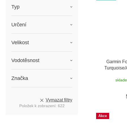
Typ
Určení
Velikost
Vodotěsnost
Garmin Fo
Turquoise
možnost
Značka
sklad
Vymazat filtry
Položek k zobrazení:
622
Akce