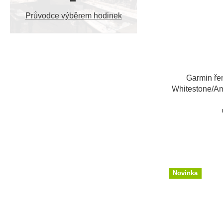
Průvodce výběrem hodinek
Garmin ře
Whitestone/A
Novinka