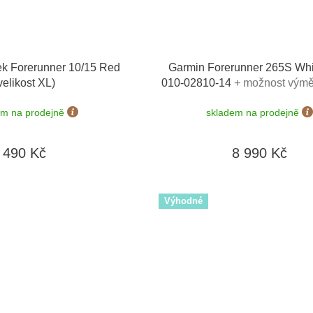
k Forerunner 10/15 Red
Garmin Forerunner 265S Whi
velikost XL)
010-02810-14
+ možnost výmě
dní
em na prodejně
skladem na prodejně
490 Kč
8 990 Kč
Výhodné