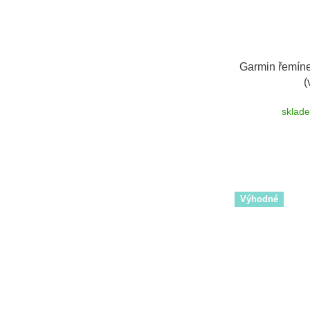
Garmin řemíne
(
sklad
Výhodné