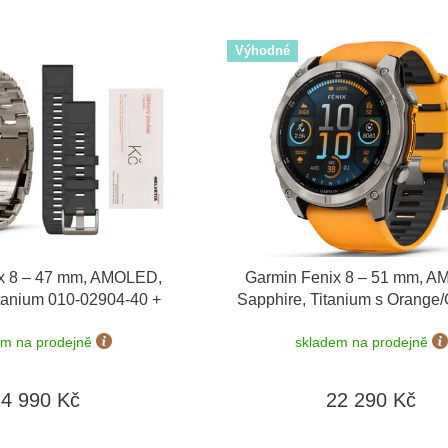
Výhodné
x 8 – 47 mm, AMOLED,
Garmin Fenix 8 – 51 mm, 
itanium 010-02904-40 +
Sapphire, Titanium s Orange/
ínek
+ dárkový poukaz v
010-02905-11
em na prodejně
skladem na prodejně
0 Kč + Topo Czech PRO
Voucher
24 990 Kč
22 290 Kč