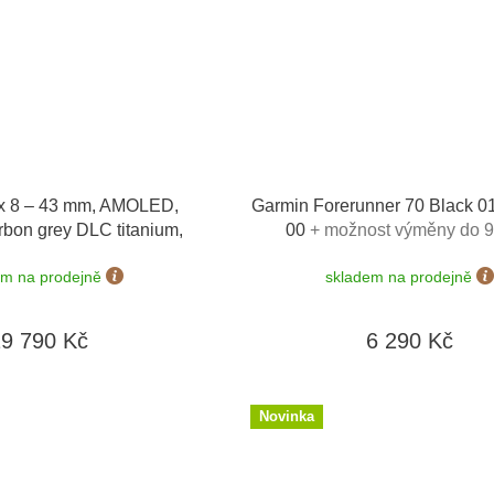
x 8 – 43 mm, AMOLED,
Garmin Forerunner 70 Black 0
rbon grey DLC titanium,
00
+ možnost výměny do 9
ble grey 010-02903-21
em na prodejně
skladem na prodejně
19 790 Kč
6 290 Kč
Novinka