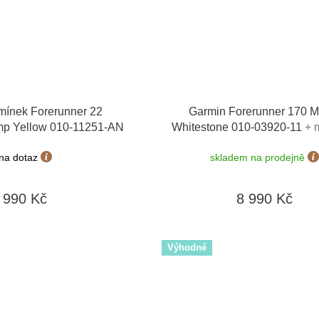
mínek Forerunner 22
Garmin Forerunner 170 M
mp Yellow 010-11251-AN
Whitestone 010-03920-11
+ 
výměny do 90 dní
na dotaz
skladem na prodejně
990 Kč
8 990 Kč
Výhodné