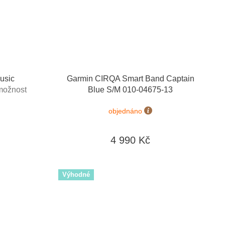
usic
Garmin CIRQA Smart Band Captain
možnost
Blue S/M 010-04675-13
objednáno
4 990 Kč
Výhodné