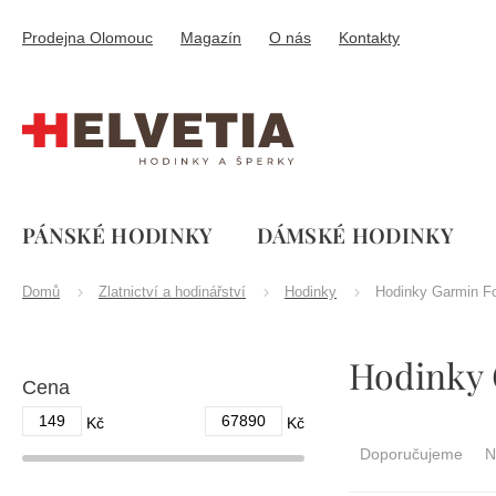
Přejít
na
Prodejna Olomouc
Magazín
O nás
Kontakty
obsah
PÁNSKÉ HODINKY
DÁMSKÉ HODINKY
Domů
Zlatnictví a hodinářství
Hodinky
Hodinky Garmin Fo
P
Hodinky 
o
Cena
s
t
149
67890
Ř
Kč
Kč
r
a
Doporučujeme
N
a
z
n