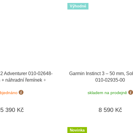
Výhodné
 Adventurer 010-02648-
Garmin Instinct 3 – 50 mm, Sol
 + náhradní řemínek
+
010-02935-00
kaz v hodnotě 1000 Kč
bjednáno
skladem na prodejně
45 390 Kč
8 590 Kč
Novinka