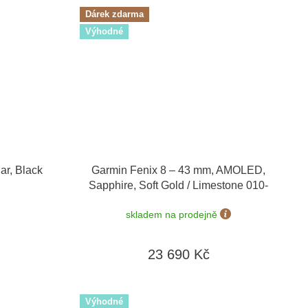
Dárek zdarma
Výhodné
ar, Black
Garmin Fenix 8 – 43 mm, AMOLED,
Sapphire, Soft Gold / Limestone 010-
02903-40 + náhradní řemínek
+ Topo
skladem na prodejně
Czech PRO Voucher + náušnice Guess
JUBE01423 v hodnotě 1790 Kč
23 690 Kč
Výhodné