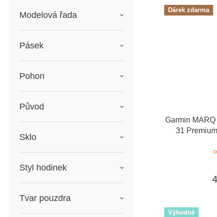
Dárek zdarma
Modelová řada
Pásek
Pohon
Původ
Garmin MARQ 2
31 Premium
Sklo
dárkový pou
o
Styl hodinek
Tvar pouzdra
Výhodné