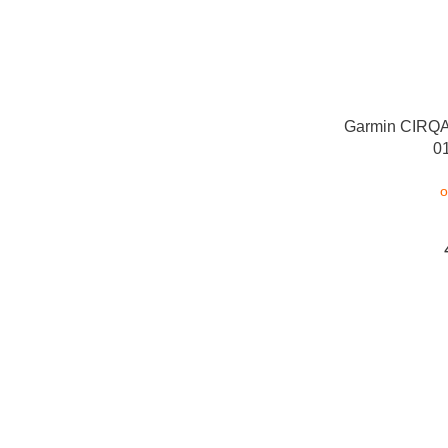
Garmin CIRQA
0
o