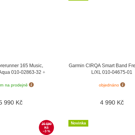
rerunner 165 Music,
Garmin CIRQA Smart Band Fr
/Aqua 010-02863-32
+
L/XL 010-04675-01
 výměny do 90 dní
em na prodejně
objednáno
5 990 Kč
4 990 Kč
Novinka
20 590
Kč
–3 %