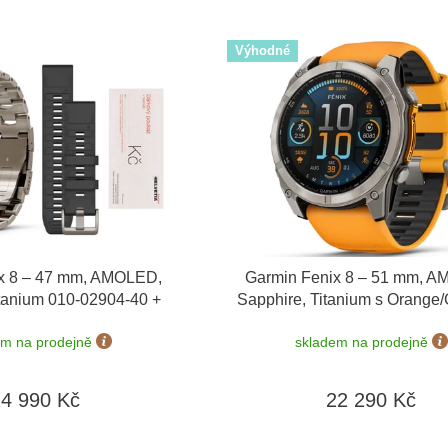
Výhodné
x 8 – 47 mm, AMOLED,
Garmin Fenix 8 – 51 mm, 
itanium 010-02904-40 +
Sapphire, Titanium s Orange/
ínek
+ dárkový poukaz v
010-02905-11
em na prodejně
skladem na prodejně
0 Kč + Topo Czech PRO
Voucher
24 990 Kč
22 290 Kč