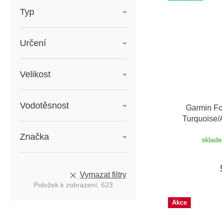
Typ
Určení
Velikost
Vodotěsnost
Garmin Fo
Turquoise
možnost
Značka
sklad
Vymazat filtry
Položek k zobrazení:
623
Akce