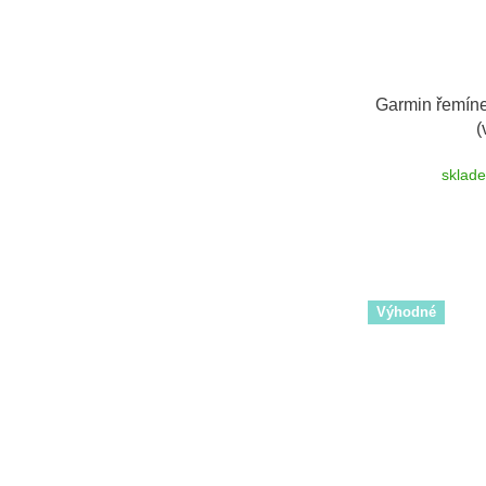
Garmin řemíne
(
sklad
Výhodné