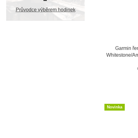
Průvodce výběrem hodinek
Garmin ře
Whitestone/A
Novinka