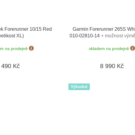
k Forerunner 10/15 Red
Garmin Forerunner 265S Whi
velikost XL)
010-02810-14
+ možnost výmě
dní
em na prodejně
skladem na prodejně
490 Kč
8 990 Kč
Výhodné