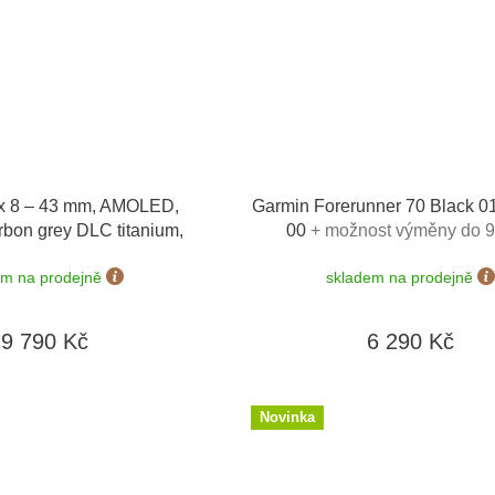
x 8 – 43 mm, AMOLED,
Garmin Forerunner 70 Black 0
rbon grey DLC titanium,
00
+ možnost výměny do 9
ble grey 010-02903-21
em na prodejně
skladem na prodejně
19 790 Kč
6 290 Kč
Novinka