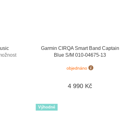
usic
Garmin CIRQA Smart Band Captain
možnost
Blue S/M 010-04675-13
objednáno
4 990 Kč
Výhodné