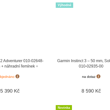
Výhodné
 Adventurer 010-02648-
Garmin Instinct 3 – 50 mm, Sol
 + náhradní řemínek
+
010-02935-00
kaz v hodnotě 1000 Kč
bjednáno
na dotaz
45 390 Kč
8 590 Kč
Novinka