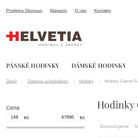
Přejít
na
Prodejna Olomouc
Magazín
O nás
Kontakty
obsah
PÁNSKÉ HODINKY
DÁMSKÉ HODINKY
Domů
Zlatnictví a hodinářství
Hodinky
Hodinky Garmin Fo
P
Hodinky 
o
Cena
s
t
149
67890
Ř
Kč
Kč
r
a
Doporučujeme
N
a
z
n