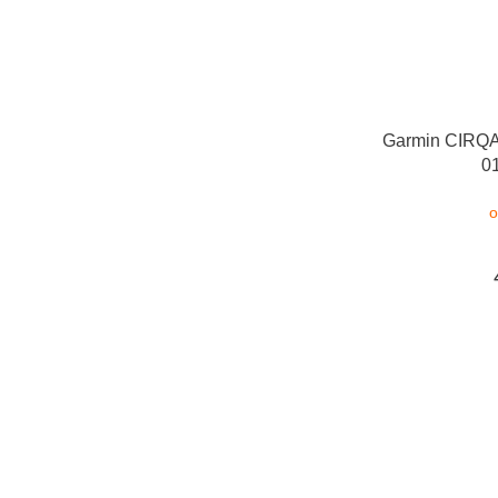
Garmin CIRQA
0
o