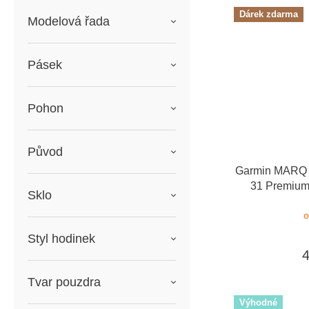
Dárek zdarma
Modelová řada
Pásek
Pohon
Původ
Garmin MARQ 2
31 Premium
Sklo
dárkový pou
o
Styl hodinek
Tvar pouzdra
Výhodné