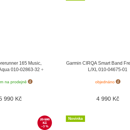
rerunner 165 Music,
Garmin CIRQA Smart Band Fr
/Aqua 010-02863-32
+
L/XL 010-04675-01
 výměny do 90 dní
em na prodejně
objednáno
5 990 Kč
4 990 Kč
Novinka
20 590
Kč
–3 %