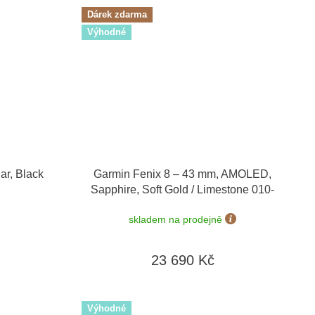
Dárek zdarma
Výhodné
ar, Black
Garmin Fenix 8 – 43 mm, AMOLED,
Sapphire, Soft Gold / Limestone 010-
02903-40 + náhradní řemínek
+ Topo
skladem na prodejně
Czech PRO Voucher + náušnice Guess
JUBE01423 v hodnotě 1790 Kč
23 690 Kč
Výhodné