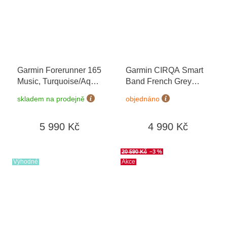
Garmin Forerunner 165
Garmin CIRQA Smart
Music, Turquoise/Aqua
Band French Grey
010-02863-32
+
L/XL 010-04675-01
skladem na prodejně
objednáno
možnost výměny do 90
dní
5 990 Kč
4 990 Kč
20 590 Kč
–3 %
Výhodné
Akce