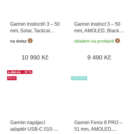
Garmin Instinct® 3 – 50
Garmin Instinct 3 – 50
mm, Solar, Tactical
mm, AMOLED, Black /
Edition Black 010-
Bolt Blue 010-03020-
na dotaz
skladem na prodejně
02935-50
03
10 990 Kč
9 490 Kč
1 250 Kč
–30 %
Akce
Výhodné
Garmin napájecí
Garmin Fenix 8 PRO –
adaptér USB-C 010-
51 mm, AMOLED,