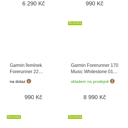
6 290 Kč
990 Kč
Novinka
Garmin řemínek
Garmin Forerunner 170
Forerunner 22
Music Whitestone 010-
Whitestone/Amp
03920-11
+ možnost
na dotaz
skladem na prodejně
Yellow 010-11251-AN
výměny do 90 dní
990 Kč
8 990 Kč
Novinka
Novinka