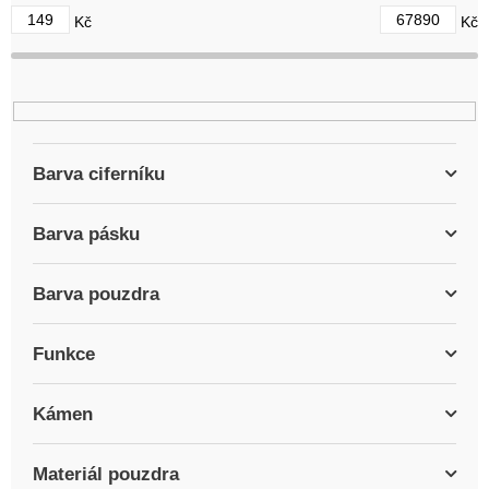
d
149
67890
Kč
Kč
u
k
t
ů
Barva ciferníku
Barva pásku
Barva pouzdra
Funkce
Kámen
Materiál pouzdra