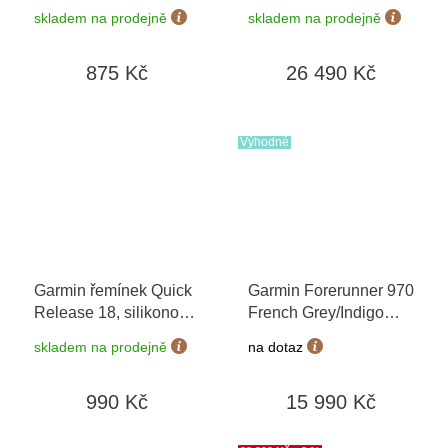
13304-05
Sapphire,
skladem na prodejně
skladem na prodejně
Graphite/Black 010-
03199-11
875 Kč
26 490 Kč
Výhodné
Garmin řemínek Quick
Garmin Forerunner 970
Release 18, silikonový
French Grey/Indigo
béžový, zlatá přezka
010-02969-12
+
skladem na prodejně
na dotaz
možnost výměny do 90
dní
990 Kč
15 990 Kč