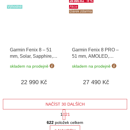
29 990 Kč
–8 %
Výhodné
Akce
Dárek zdarma
Garmin Fenix 8 – 51
Garmin Fenix 8 PRO –
mm, Solar, Sapphire,
51 mm, AMOLED,
Carbon grey DLC
Sapphire, Carbon
skladem na prodejně
skladem na prodejně
titanium s Black/Grey
grey/Chestnut 010-
010-02907-11
03199-40 + náhradní
22 990 Kč
27 490 Kč
řemínek
+ Topo Czech
PRO Voucher + druhý
náhradní řemínek v
hodnotě 1 290 Kč
NAČÍST 30 DALŠÍCH
S
1
21
O
t
622
položek celkem
v