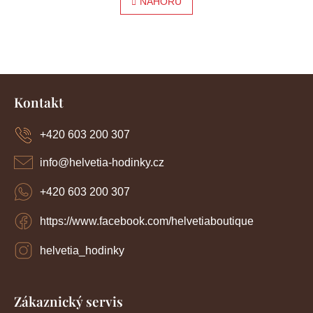
l
NAHORU
r
á
á
d
a
n
c
í
k
Z
p
o
r
á
Kontakt
v
p
v
k
a
y
+420 603 200 307
á
t
v
í
n
ý
info
@
helvetia-hodinky.cz
p
í
i
+420 603 200 307
s
u
https://www.facebook.com/helvetiaboutique
helvetia_hodinky
Zákaznický servis