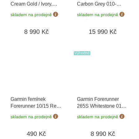
Cream Gold / Ivory,
Carbon Grey 010-
Silicone Band 010-
02969-10
+ možnost
skladem na prodejně
skladem na prodejně
02785-04
výměny do 90 dní
8 990 Kč
15 990 Kč
Výhodné
Garmin řemínek
Garmin Forerunner
Forerunner 10/15 Red
265S Whitestone 010-
(velikost XL)
02810-14
+ možnost
skladem na prodejně
skladem na prodejně
výměny do 90 dní
490 Kč
8 990 Kč