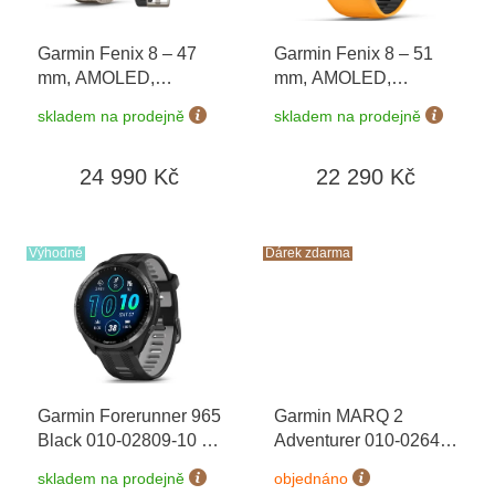
r
o
Garmin Fenix 8 – 47
Garmin Fenix 8 – 51
d
mm, AMOLED,
mm, AMOLED,
u
Sapphire, Titanium
Sapphire, Titanium s
k
skladem na prodejně
skladem na prodejně
010-02904-40 +
Orange/Graphite 010-
t
náhradní řemínek
+
02905-11
ů
24 990 Kč
22 290 Kč
dárkový poukaz v
hodnotě 1000 Kč +
Topo Czech PRO
Voucher
Výhodné
Dárek zdarma
Garmin Forerunner 965
Garmin MARQ 2
Black 010-02809-10
+
Adventurer 010-02648-
možnost výměny do 90
31 Premium + náhradní
skladem na prodejně
objednáno
dní
řemínek
+ dárkový