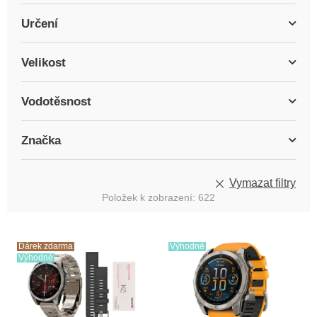
Určení
Velikost
Vodotěsnost
Značka
Vymazat filtry
Položek k zobrazení:
622
V
ý
Dárek zdarma
Výhodné
Výhodné
p
i
s
p