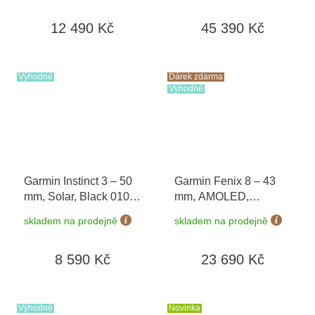
poukaz v hodnotě 1000
12 490 Kč
45 390 Kč
Kč
Výhodné
Dárek zdarma
Výhodné
Garmin Instinct 3 – 50
Garmin Fenix 8 – 43
mm, Solar, Black 010-
mm, AMOLED,
02935-00
Sapphire, Soft Gold /
skladem na prodejně
skladem na prodejně
Limestone 010-02903-
40 + náhradní řemínek
8 590 Kč
23 690 Kč
+ Topo Czech PRO
Voucher + náušnice
Guess JUBE01423 v
hodnotě 1790 Kč
Výhodné
Novinka