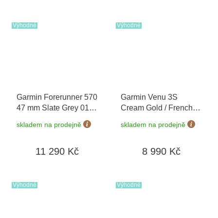
Výhodné
Výhodné
Garmin Forerunner 570
Garmin Venu 3S
47 mm Slate Grey 010-
Cream Gold / French
02971-00
Gray, Silicone Band
skladem na prodejně
skladem na prodejně
010-02785-02
11 290 Kč
8 990 Kč
Výhodné
Výhodné