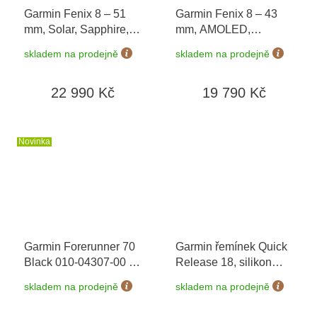
Garmin Fenix 8 – 51
Garmin Fenix 8 – 43
mm, Solar, Sapphire,
mm, AMOLED,
Titanium s
Sapphire, Carbon grey
skladem na prodejně
skladem na prodejně
Yellow/Graphite 010-
DLC titanium, Black /
02907-21
Pebble grey 010-
22 990 Kč
19 790 Kč
02903-21
Novinka
Garmin Forerunner 70
Garmin řemínek Quick
Black 010-04307-00
+
Release 18, silikon
možnost výměny do 90
Sage grey 010-13256-
skladem na prodejně
skladem na prodejně
dní
01