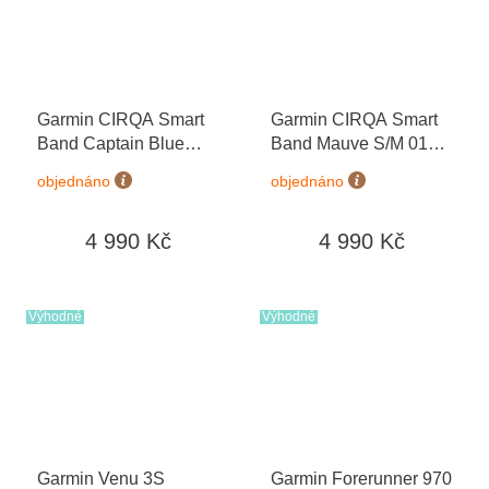
Garmin CIRQA Smart
Garmin CIRQA Smart
Band Captain Blue
Band Mauve S/M 010-
S/M 010-04675-13
04675-12
objednáno
objednáno
4 990 Kč
4 990 Kč
Výhodné
Výhodné
Garmin Venu 3S
Garmin Forerunner 970