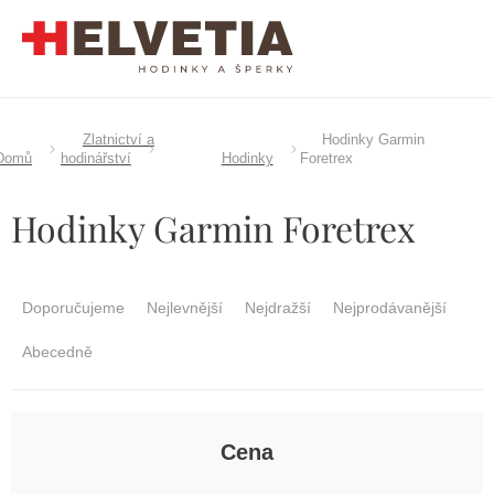
Přejít
na
obsah
Zlatnictví a
Hodinky Garmin
Domů
hodinářství
Hodinky
Foretrex
Hodinky Garmin Foretrex
Ř
a
Doporučujeme
Nejlevnější
Nejdražší
Nejprodávanější
z
e
Abecedně
n
í
p
r
Cena
o