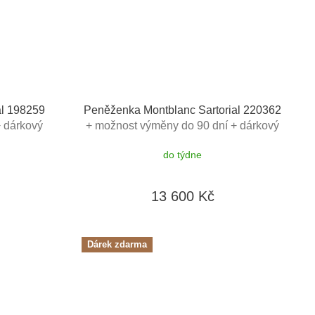
al 198259
Peněženka Montblanc Sartorial 220362
 dárkový
+ možnost výměny do 90 dní + dárkový
Kč
poukaz v hodnotě 500Kč
do týdne
13 600 Kč
Dárek zdarma