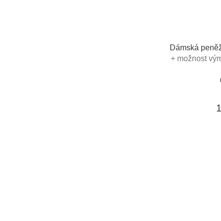
Dámská peněž
+ možnost vým
poukaz