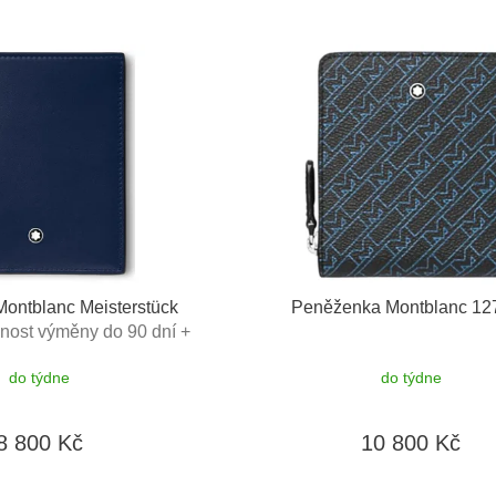
ontblanc Meisterstück
Peněženka Montblanc 12
nost výměny do 90 dní +
ukaz v hodnotě 500Kč
do týdne
do týdne
8 800 Kč
10 800 Kč