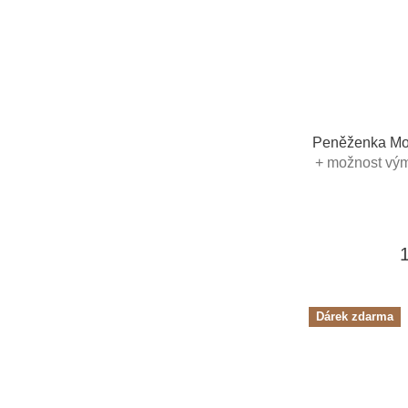
Peněženka Mon
+ možnost vým
poukaz 
Dárek zdarma