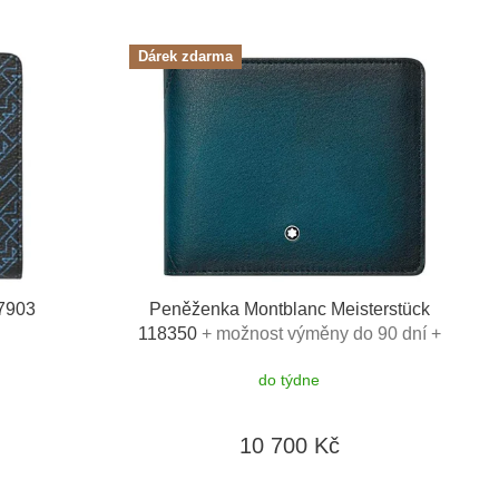
Dárek zdarma
7903
Peněženka Montblanc Meisterstück
118350
+ možnost výměny do 90 dní +
dárkový poukaz v hodnotě 500Kč
do týdne
10 700 Kč