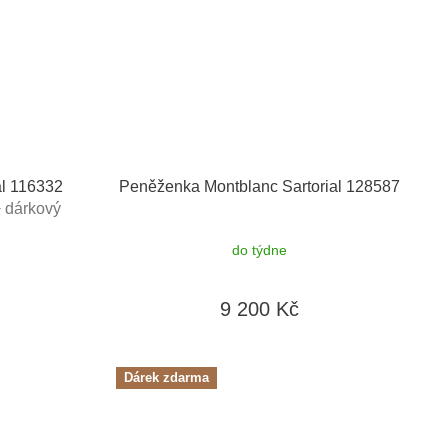
al 116332
Peněženka Montblanc Sartorial 128587
 dárkový
Kč
do týdne
9 200 Kč
Dárek zdarma