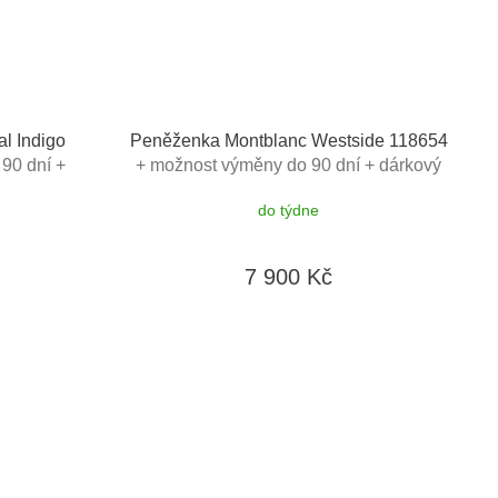
l Indigo
Peněženka Montblanc Westside 118654
90 dní +
+ možnost výměny do 90 dní + dárkový
hodnotě
poukaz v hodnotě 500Kč + toaletní voda
do týdne
Montblanc v hodnotě 520Kč
7 900 Kč