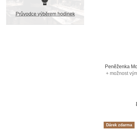
Průvodce výběrem hodinek
Peněženka Mo
+ možnost vým
poukaz
Dárek zdarma