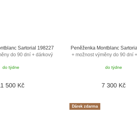
tblanc Sartorial 198227
Peněženka Montblanc Sartori
ěny do 90 dní + dárkový
+ možnost výměny do 90 dní +
v hodnotě 1000Kč
poukaz v hodnotě 500
do týdne
do týdne
11 500 Kč
7 300 Kč
Dárek zdarma