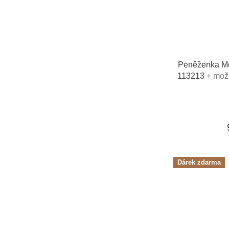
Peněženka Mon
113213
+ mož
toaletní vo
Dárek zdarma