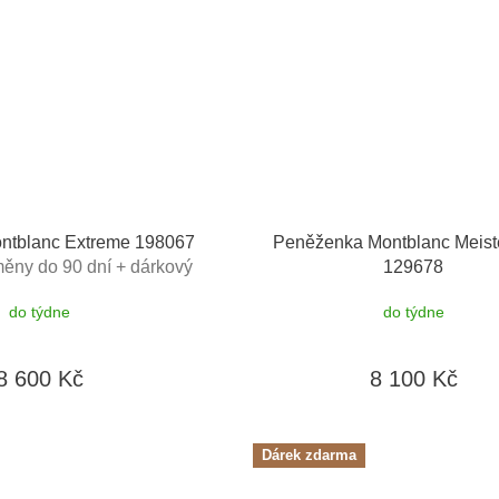
ntblanc Extreme 198067
Peněženka Montblanc Meist
ěny do 90 dní + dárkový
129678
 v hodnotě 500Kč
do týdne
do týdne
8 600 Kč
8 100 Kč
Dárek zdarma