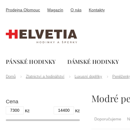
Přejít
na
Prodejna Olomouc
Magazín
O nás
Kontakty
obsah
PÁNSKÉ HODINKY
DÁMSKÉ HODINKY
Domů
Zlatnictví a hodinářství
Luxusní doplňky
Peněženk
P
Modré p
o
Cena
s
t
7300
14400
Ř
Kč
Kč
r
a
Doporučujeme
N
a
z
n