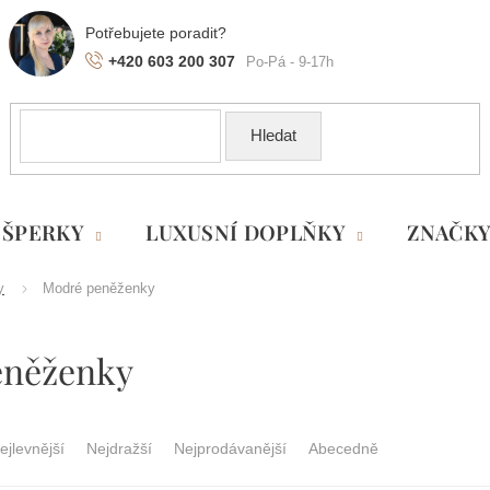
+420 603 200 307
Hledat
ŠPERKY
LUXUSNÍ DOPLŇKY
ZNAČK
y
Modré peněženky
eněženky
ejlevnější
Nejdražší
Nejprodávanější
Abecedně