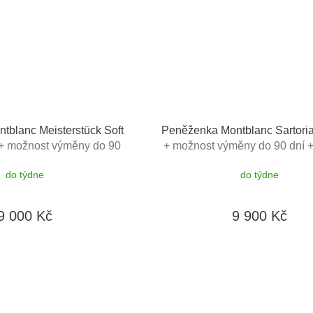
tblanc Meisterstück Soft
Peněženka Montblanc Sartori
+ možnost výměny do 90
+ možnost výměny do 90 dní +
 poukaz v hodnotě 500Kč
poukaz v hodnotě 500
do týdne
do týdne
9 000 Kč
9 900 Kč