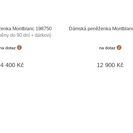
enka Montblanc 198750
Dámská peněženka Montblan
ěny do 90 dní + dárkový
 v hodnotě 500Kč
na dotaz
na dotaz
14 400 Kč
12 900 Kč