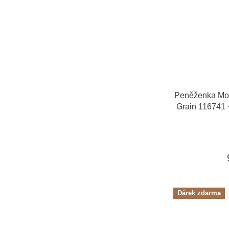
Peněženka Mon
Grain 116741
dní + dárkový
Dárek zdarma