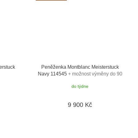
erstuck
Peněženka Montblanc Meisterstuck
Navy 114545
+ možnost výměny do 90
dní + dárkový poukaz v hodnotě 500Kč +
do týdne
toaletní voda Montblanc v hodnotě
520Kč
9 900 Kč