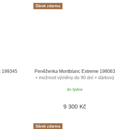
Dárek zdarma
c 199345
Peněženka Montblanc Extreme 198063
+ možnost výměny do 90 dní + dárkový
poukaz v hodnotě 500Kč
do týdne
9 300 Kč
Dárek zdarma