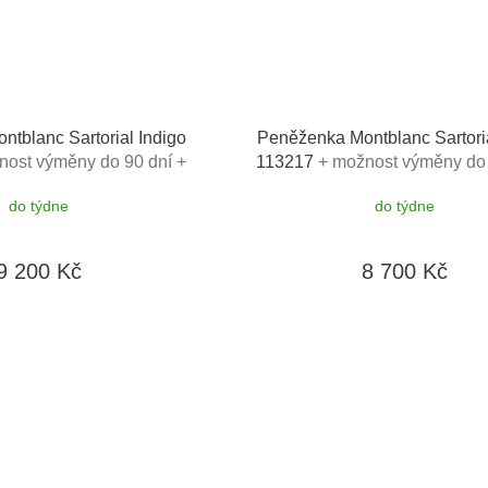
tblanc Sartorial Indigo
Peněženka Montblanc Sartoria
nost výměny do 90 dní +
113217
+ možnost výměny do 
da Montblanc v hodnotě
toaletní voda Montblanc v 
do týdne
do týdne
520Kč
520Kč
9 200 Kč
8 700 Kč