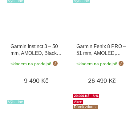
Výhodné
Výhodné
Garmin Instinct 3 – 50
Garmin Fenix 8 PRO –
mm, AMOLED, Black /
51 mm, AMOLED,
Bolt Blue 010-03020-
Sapphire,
skladem na prodejně
skladem na prodejně
03
Graphite/Black 010-
03199-11
9 490 Kč
26 490 Kč
29 990 Kč
–8 %
Výhodné
Akce
Dárek zdarma