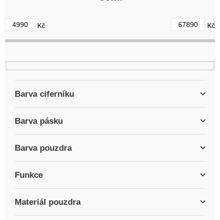
o
d
4990
67890
Kč
Kč
u
k
t
ů
Barva ciferníku
Barva pásku
Barva pouzdra
Funkce
Materiál pouzdra