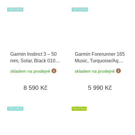
Výhodné
Výhodné
Garmin Instinct 3 – 50
Garmin Forerunner 165
mm, Solar, Black 010-
Music, Turquoise/Aqua
02935-00
010-02863-32
+
skladem na prodejně
skladem na prodejně
možnost výměny do 90
dní
8 590 Kč
5 990 Kč
Výhodné
Novinka