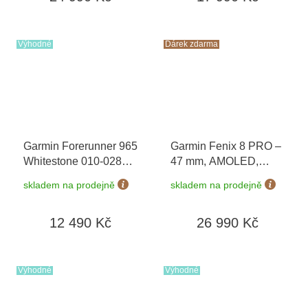
Výhodné
Dárek zdarma
Garmin Forerunner 965
Garmin Fenix 8 PRO –
Whitestone 010-02809-
47 mm, AMOLED,
11
+ možnost výměny
Sapphire, Carbon
skladem na prodejně
skladem na prodejně
do 90 dní
grey/Chestnut 010-
03198-40 + náhradní
12 490 Kč
26 990 Kč
řemínek
+ Topo Czech
PRO Voucher + druhý
náhradní řemínek v
hodnotě 1290,-
Výhodné
Výhodné