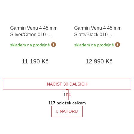
Garmin Venu 4 45 mm
Garmin Venu 4 45 mm
Silver/Citron 010-
Slate/Black 010-
03014-02
03014-03 + náhradní
skladem na prodejně
skladem na prodejně
řemínek
11 190 Kč
12 990 Kč
NAČÍST 30 DALŠÍCH
S
1
4
O
t
117
položek celkem
v
l
NAHORU
r
á
á
d
a
n