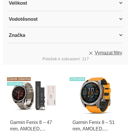
Velikost
Vodotěsnost
Značka
Vymazat filtry
Položek k zobrazení:
117
V
ý
Dárek zdarma
Výhodné
Výhodné
p
i
s
p
r
o
Garmin Fenix 8 – 47
Garmin Fenix 8 – 51
d
mm, AMOLED,
mm, AMOLED,
u