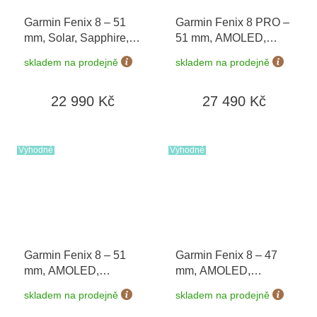
Garmin Fenix 8 – 51
Garmin Fenix 8 PRO –
mm, Solar, Sapphire,
51 mm, AMOLED,
Carbon grey DLC
Sapphire, Carbon
skladem na prodejně
skladem na prodejně
titanium s Black/Grey
grey/Chestnut 010-
010-02907-11
03199-40 + náhradní
22 990 Kč
27 490 Kč
řemínek
+ Topo Czech
PRO Voucher + druhý
náhradní řemínek v
hodnotě 1 290 Kč
Výhodné
Výhodné
Garmin Fenix 8 – 51
Garmin Fenix 8 – 47
mm, AMOLED,
mm, AMOLED,
Sapphire, Carbon grey
Sapphire, Carbon grey
skladem na prodejně
skladem na prodejně
DLC s Black/Grey 010-
DLC titanium s