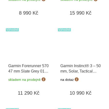
výměny do 90 dní
výměny do 90 dní
8 990 Kč
15 990 Kč
Výhodné
Výhodné
Garmin Forerunner 570
Garmin Instinct® 3 – 50
47 mm Slate Grey 010-
mm, Solar, Tactical
02971-00
Edition Black 010-
skladem na prodejně
na dotaz
02935-50
11 290 Kč
10 990 Kč