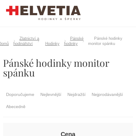
Přejít
na
obsah
Zlatnictví a
Pánské
Pánské hodinky
Domů
hodinářství
Hodinky
hodinky
monitor spánku
Pánské hodinky monitor
spánku
Ř
a
Doporučujeme
Nejlevnější
Nejdražší
Nejprodávanější
z
e
Abecedně
n
í
p
r
Cena