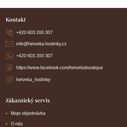
c
í
k
Z
p
o
r
á
Kontakt
v
p
v
k
a
y
+420 603 200 307
á
t
v
í
n
ý
info
@
helvetia-hodinky.cz
p
í
i
+420 603 200 307
s
u
https://www.facebook.com/helvetiaboutique
helvetia_hodinky
Zákaznický servis
Moje objednávka
O nás