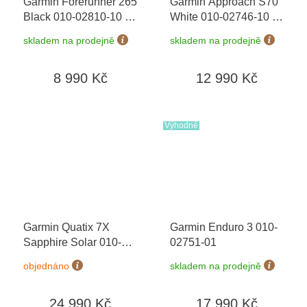
Garmin Forerunner 265
Garmin Approach S70
Black 010-02810-10
+
White 010-02746-10
+
možnost výměny do 90
možnost výměny do 90
skladem na prodejně
skladem na prodejně
dní
dní
8 990 Kč
12 990 Kč
Výhodné
Garmin Quatix 7X
Garmin Enduro 3 010-
Sapphire Solar 010-
02751-01
02541-61 + náhradní
objednáno
skladem na prodejně
řemínek
24 990 Kč
17 990 Kč