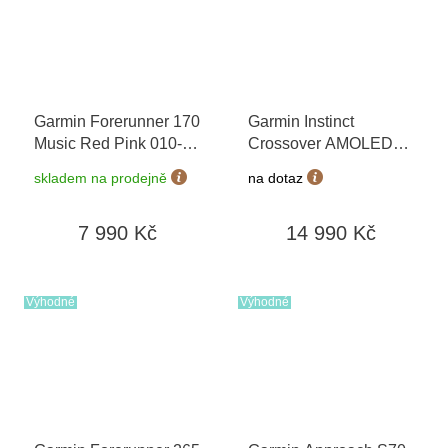
Garmin Forerunner 170
Garmin Instinct
Music Red Pink 010-
Crossover AMOLED
03920-13
+ možnost
Bronze/Sunburst 010-
skladem na prodejně
na dotaz
výměny do 90 dní
03398-01
7 990 Kč
14 990 Kč
Výhodné
Výhodné