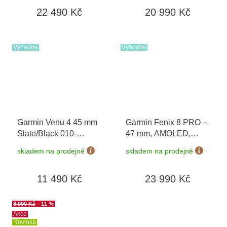
02905-21
Black/Gray 010-02904-
22 490 Kč
20 990 Kč
21
Výhodné
Výhodné
Garmin Venu 4 45 mm
Garmin Fenix 8 PRO –
Slate/Black 010-
47 mm, AMOLED,
03014-00
Sapphire,
skladem na prodejně
skladem na prodejně
Black/Pebble Grey
010-03198-01
11 490 Kč
23 990 Kč
8 990 Kč
–11 %
Akce
Novinka