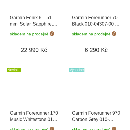
Garmin Fenix 8 – 51
Garmin Forerunner 70
mm, Solar, Sapphire,
Black 010-04307-00
+
Titanium s
možnost výměny do 90
skladem na prodejně
skladem na prodejně
Yellow/Graphite 010-
dní
02907-21
22 990 Kč
6 290 Kč
Novinka
Výhodné
Garmin Forerunner 170
Garmin Forerunner 970
Music Whitestone 010-
Carbon Grey 010-
03920-11
+ možnost
02969-10
+ možnost
skladem na prodejně
skladem na prodejně