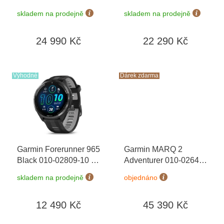
Sapphire, Titanium
Sapphire, Titanium s
k
skladem na prodejně
skladem na prodejně
010-02904-40 +
Orange/Graphite 010-
t
náhradní řemínek
+
02905-11
ů
24 990 Kč
22 290 Kč
dárkový poukaz v
hodnotě 1000 Kč +
Topo Czech PRO
Voucher
Výhodné
Dárek zdarma
Garmin Forerunner 965
Garmin MARQ 2
Black 010-02809-10
+
Adventurer 010-02648-
možnost výměny do 90
31 Premium + náhradní
skladem na prodejně
objednáno
dní
řemínek
+ dárkový
poukaz v hodnotě 1000
12 490 Kč
45 390 Kč
Kč