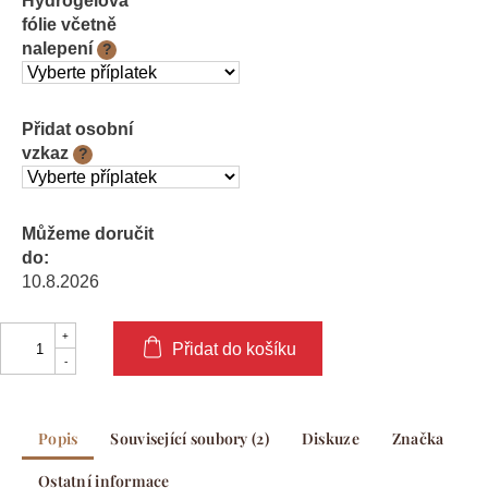
Hydrogelová
fólie včetně
nalepení
?
Přidat osobní
vzkaz
?
Můžeme doručit
do:
10.8.2026
Přidat do košíku
Popis
Související soubory (2)
Diskuze
Značka
Ostatní informace