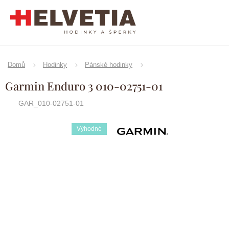
Přejít
na
obsah
Domů
Hodinky
Pánské hodinky
Garmin Enduro 3 010-02751-01
GAR_010-02751-01
Výhodné
Značka:
Garmin