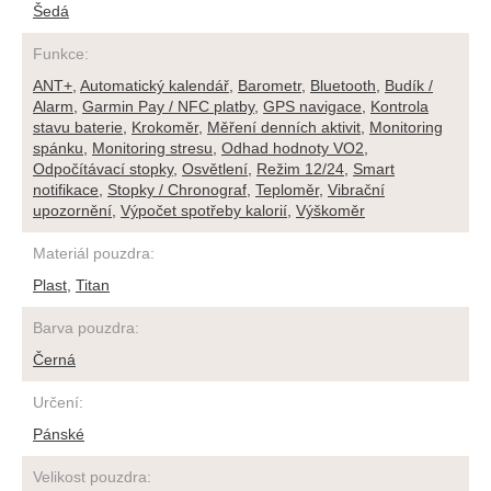
Šedá
Funkce
:
ANT+
,
Automatický kalendář
,
Barometr
,
Bluetooth
,
Budík /
Alarm
,
Garmin Pay / NFC platby
,
GPS navigace
,
Kontrola
stavu baterie
,
Krokoměr
,
Měření denních aktivit
,
Monitoring
spánku
,
Monitoring stresu
,
Odhad hodnoty VO2
,
Odpočítávací stopky
,
Osvětlení
,
Režim 12/24
,
Smart
notifikace
,
Stopky / Chronograf
,
Teploměr
,
Vibrační
upozornění
,
Výpočet spotřeby kalorií
,
Výškoměr
Materiál pouzdra
:
Plast
,
Titan
Barva pouzdra
:
Černá
Určení
:
Pánské
Velikost pouzdra
: