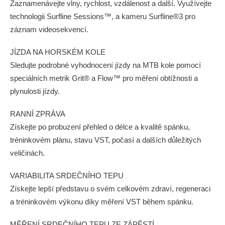
Zaznamenávejte vlny, rychlost, vzdálenost a další. Využívejte
technologii Surfline Sessions™, a kameru Surfline®3 pro
záznam videosekvencí.
JÍZDA NA HORSKÉM KOLE
Sledujte podrobné vyhodnocení jízdy na MTB kole pomocí
speciálních metrik Grit® a Flow™ pro měření obtížnosti a
plynulosti jízdy.
RANNÍ ZPRÁVA
Získejte po probuzení přehled o délce a kvalitě spánku,
tréninkovém plánu, stavu VST, počasí a dalších důležitých
veličinách.
VARIABILITA SRDEČNÍHO TEPU
Získejte lepší představu o svém celkovém zdraví, regeneraci
a tréninkovém výkonu díky měření VST během spánku.
MĚŘENÍ SRDEČNÍHO TEPU ZE ZÁPĚSTÍ