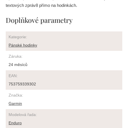
textových zpráv8 přímo na hodinkách.
Doplňkové parametry
Kategorie
:
Pánské hodinky
Záruka
:
24 měsíců
EAN
:
753759339302
Značka
:
Garmin
Modelová řada
:
Enduro