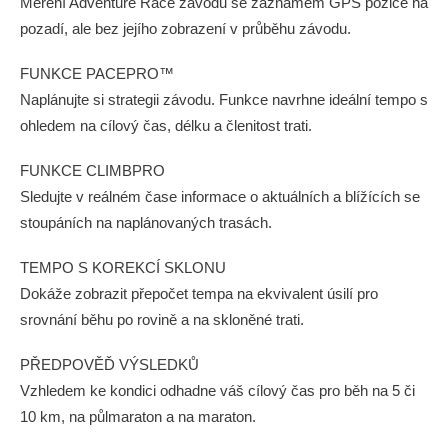
Měření Adventure Race závodů se záznamem GPS pozice na
pozadí, ale bez jejího zobrazení v průběhu závodu.
FUNKCE PACEPRO™
Naplánujte si strategii závodu. Funkce navrhne ideální tempo s
ohledem na cílový čas, délku a členitost trati.
FUNKCE CLIMBPRO
Sledujte v reálném čase informace o aktuálních a blížících se
stoupáních na naplánovaných trasách.
TEMPO S KOREKCÍ SKLONU
Dokáže zobrazit přepočet tempa na ekvivalent úsilí pro
srovnání běhu po rovině a na skloněné trati.
PŘEDPOVĚĎ VÝSLEDKŮ
Vzhledem ke kondici odhadne váš cílový čas pro běh na 5 či
10 km, na půlmaraton a na maraton.