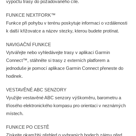
výpočtu trasy do požadovaného cíle.
FUNKCE NEXTFORK™
Funkce při pohybu v terénu poskytuje informaci o vzdálenosti
k další křižovatce a název stezky, kterou budete protínat.
NAVIGAČNÍ FUNKCE
Vytvářejte nebo vyhledávejte trasy v aplikaci Garmin
Connect™, stáhněte si trasy z externích platforem a
jednoduše je pomocí aplikace Garmin Connect přeneste do
hodinek.
VESTAVĚNÉ ABC SENZORY
Využijte vestavěné ABC senzory výškoměru, barometru a
tříosého elektronického kompasu pro orientaci v neznámých
místech.
FUNKCE PO CESTĚ
Získejte okamžitý přehled o vybraných bodech zájmu před