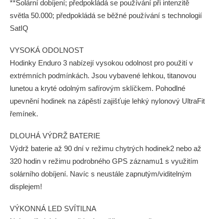
**Solární dobíjení; předpokládá se používání při intenzitě
světla 50.000; předpokládá se běžné používání s technologií
SatIQ
VYSOKÁ ODOLNOST
Hodinky Enduro 3 nabízejí vysokou odolnost pro použití v
extrémních podmínkách. Jsou vybavené lehkou, titanovou
lunetou a kryté odolným safírovým sklíčkem. Pohodlné
upevnění hodinek na zápěstí zajišťuje lehký nylonový UltraFit
řemínek.
DLOUHÁ VÝDRŽ BATERIE
Výdrž baterie až 90 dní v režimu chytrých hodinek2 nebo až
320 hodin v režimu podrobného GPS záznamu1 s využitím
solárního dobíjení. Navíc s neustále zapnutým/viditelným
displejem!
VÝKONNÁ LED SVÍTILNA