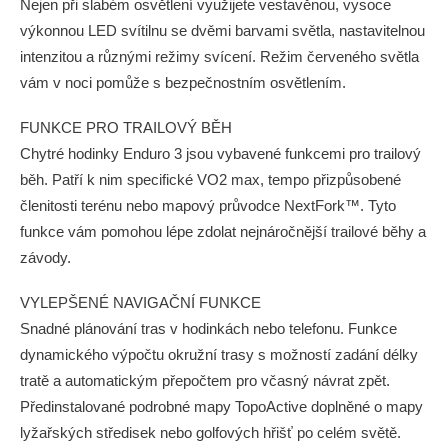
Nejen při slabém osvětlení využijete vestavěnou, vysoce
výkonnou LED svítilnu se dvěmi barvami světla, nastavitelnou
intenzitou a různými režimy svícení. Režim červeného světla
vám v noci pomůže s bezpečnostním osvětlením.
FUNKCE PRO TRAILOVÝ BĚH
Chytré hodinky Enduro 3 jsou vybavené funkcemi pro trailový
běh. Patří k nim specifické VO2 max, tempo přizpůsobené
členitosti terénu nebo mapový průvodce NextFork™. Tyto
funkce vám pomohou lépe zdolat nejnáročnější trailové běhy a
závody.
VYLEPŠENÉ NAVIGAČNÍ FUNKCE
Snadné plánování tras v hodinkách nebo telefonu. Funkce
dynamického výpočtu okružní trasy s možností zadání délky
tratě a automatickým přepočtem pro včasný návrat zpět.
Předinstalované podrobné mapy TopoActive doplněné o mapy
lyžařských středisek nebo golfových hřišť po celém světě.