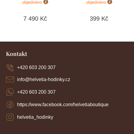
objednáno
objednáno
7 490 Kč
399 Kč
Z
á
Kontakt
p
a
+420 603 200 307
t
í
info
@
helvetia-hodinky.cz
+420 603 200 307
https://www.facebook.com/helvetiaboutique
helvetia_hodinky