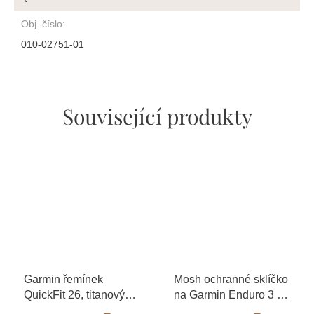
Obj. číslo
:
010-02751-01
Související produkty
Garmin řemínek
Mosh ochranné sklíčko
QuickFit 26, titanový
na Garmin Enduro 3
+
DLC
mikrovláknový hadřík