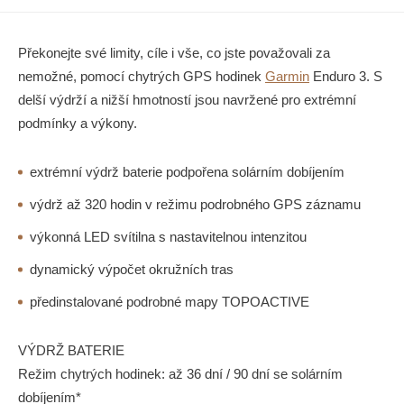
Překonejte své limity, cíle i vše, co jste považovali za
nemožné, pomocí chytrých GPS hodinek
Garmin
Enduro 3. S
delší výdrží a nižší hmotností jsou navržené pro extrémní
podmínky a výkony.
extrémní výdrž baterie podpořena solárním dobíjením
výdrž až 320 hodin v režimu podrobného GPS záznamu
výkonná LED svítilna s nastavitelnou intenzitou
dynamický výpočet okružních tras
předinstalované podrobné mapy TOPOACTIVE
VÝDRŽ BATERIE
Režim chytrých hodinek: až 36 dní / 90 dní se solárním
dobíjením*