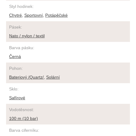
Styl hodinek
:
Chytré
,
Sportovní
,
Potápěčské
Pásek
:
Nato / nylon / textil
Barva pásku
:
Černá
Pohon
:
Bateriový /Quartz/
,
Solární
Sklo
:
Safírové
Vodotěsnost
:
100 m (10 bar)
Barva ciferníku
: