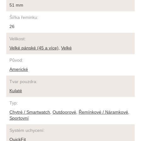
51 mm
Šířka řeminku
:
26
Velikost
:
Velké pánské (45 a více)
,
Velké
Původ
:
Americké
Tvar pouzdra
:
Kulaté
Typ
:
Chytré / Smartwatch
,
Outdoorové
,
Řemínkové / Náramkové
,
Sportovní
Systém uchycení
:
QuickFit