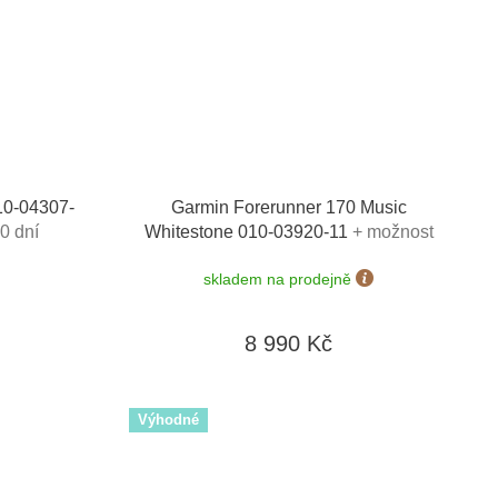
10-04307-
Garmin Forerunner 170 Music
0 dní
Whitestone 010-03920-11
+ možnost
výměny do 90 dní
skladem na prodejně
8 990 Kč
Výhodné