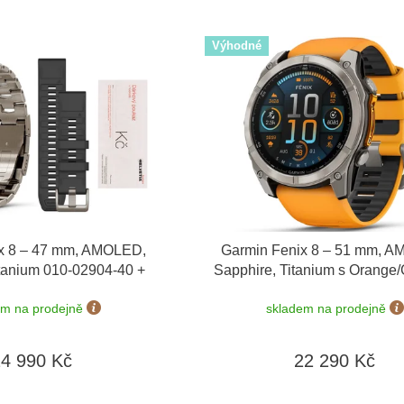
Výhodné
x 8 – 47 mm, AMOLED,
Garmin Fenix 8 – 51 mm, 
itanium 010-02904-40 +
Sapphire, Titanium s Orange/
ínek
+ dárkový poukaz v
010-02905-11
em na prodejně
skladem na prodejně
0 Kč + Topo Czech PRO
Voucher
24 990 Kč
22 290 Kč