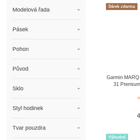
Dárek zdarma
Modelová řada
Pásek
Pohon
Původ
Garmin MARQ 2
31 Premium
Sklo
dárkový pou
o
Styl hodinek
Tvar pouzdra
Výhodné