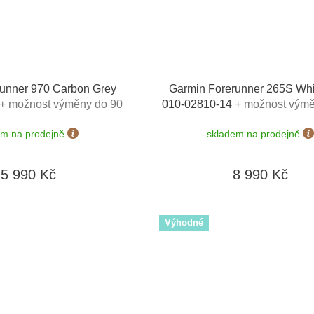
unner 970 Carbon Grey
Garmin Forerunner 265S Whi
+ možnost výměny do 90
010-02810-14
+ možnost výmě
dní
dní
em na prodejně
skladem na prodejně
15 990 Kč
8 990 Kč
Výhodné