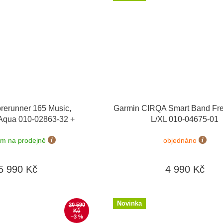
rerunner 165 Music,
Garmin CIRQA Smart Band Fr
/Aqua 010-02863-32
+
L/XL 010-04675-01
 výměny do 90 dní
em na prodejně
objednáno
5 990 Kč
4 990 Kč
Novinka
20 590
Kč
–3 %