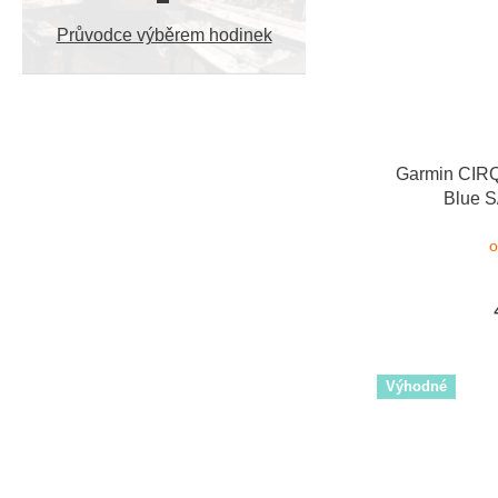
Průvodce výběrem hodinek
Garmin CIRQ
Blue S
o
Výhodné