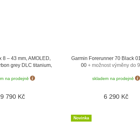
x 8 – 43 mm, AMOLED,
Garmin Forerunner 70 Black 0
rbon grey DLC titanium,
00
+ možnost výměny do 9
ble grey 010-02903-21
em na prodejně
skladem na prodejně
19 790 Kč
6 290 Kč
Novinka