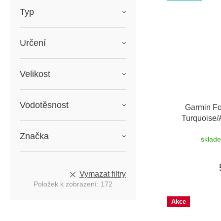
Typ
Určení
Velikost
Vodotěsnost
Garmin Fo
Turquoise
možnost
Značka
sklad
Vymazat filtry
Položek k zobrazení:
172
Akce