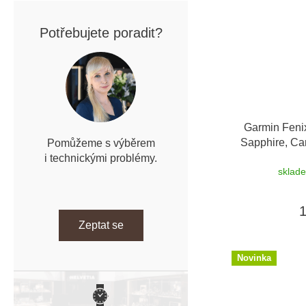
Potřebujete poradit?
Garmin Feni
Sapphire, Ca
Pomůžeme s výběrem
Black / Peb
i technickými problémy.
sklad
Zeptat se
Novinka