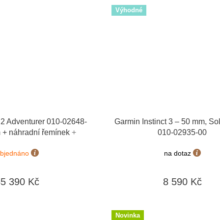
Výhodné
 Adventurer 010-02648-
Garmin Instinct 3 – 50 mm, Sol
 + náhradní řemínek
+
010-02935-00
kaz v hodnotě 1000 Kč
bjednáno
na dotaz
45 390 Kč
8 590 Kč
Novinka