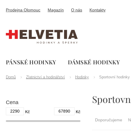
Přejít
na
Prodejna Olomouc
Magazín
O nás
Kontakty
obsah
PÁNSKÉ HODINKY
DÁMSKÉ HODINKY
Domů
Zlatnictví a hodinářství
Hodinky
Sportovní hodinky
P
Sportovn
o
Cena
s
t
2290
67890
Ř
Kč
Kč
r
a
Doporučujeme
N
a
z
n