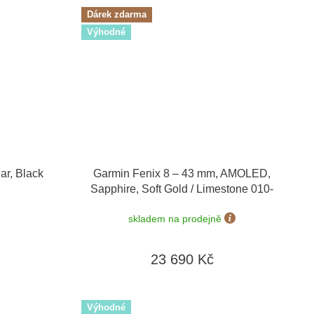
Dárek zdarma
Výhodné
ar, Black
Garmin Fenix 8 – 43 mm, AMOLED,
Sapphire, Soft Gold / Limestone 010-
02903-40 + náhradní řemínek
+ Topo
skladem na prodejně
Czech PRO Voucher + náušnice Guess
JUBE01423 v hodnotě 1790 Kč
23 690 Kč
Výhodné