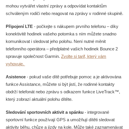
mohou vytvářet vlastní zprávy a odpovídat kontaktům
schváleným rodiči nebo reagovat na zprávy v rodinné skupině.
Připojení LTE
- počkejte s nákupem prvního telefonu – díky
konektivitě hodinek vašeho potomka s ním můžete snadno
komunikovat i sledovat jeho polohu. Není nutné měnit
telefonního operátora – předplatné vašich hodinek Bounce 2
spravuje společnost Garmin.
Zvolte si tarif, který vám
vyhovuje.
Asistence
- pokud vaše dítě potřebuje pomoc a je aktivována
funkce Assistance, můžete si být jistí, že rodinné kontakty
obdrží telefonát nebo zprávu s odkazem funkce LiveTrack™,
který zobrazí aktuální polohu dítěte.
Sledování sportovních aktivit a spánku
- integrované
sportovní funkce používají GPS a umožňují dítěti sledovat
aktivity běhu, chůze a jízdy na kole. Může také zaznamenávat