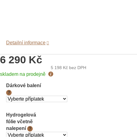
Detailní informace
6 290 Kč
5 198 Kč
bez DPH
Měrná
skladem na prodejně
cena:
Dárkové balení
?
Hydrogelová
fólie včetně
nalepení
?