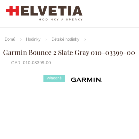
Přejít
na
obsah
Domů
Hodinky
Dětské hodinky
Garmin Bounce 2 Slate Gray 010-03399-00
GAR_010-03399-00
Výhodné
Značka:
Garmin