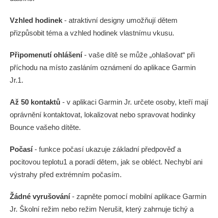
Vzhled hodinek
- atraktivní designy umožňují dětem
přizpůsobit téma a vzhled hodinek vlastnímu vkusu.
Připomenutí ohlášení
- vaše dítě se může „ohlašovat“ při
příchodu na místo zasláním oznámení do aplikace Garmin
Jr.1.
Až 50 kontaktů
- v aplikaci Garmin Jr. určete osoby, kteří mají
oprávnění kontaktovat, lokalizovat nebo spravovat hodinky
Bounce vašeho dítěte.
Počasí
- funkce počasí ukazuje základní předpověď a
pocitovou teplotu1 a poradí dětem, jak se obléct. Nechybí ani
výstrahy před extrémním počasím.
Žádné vyrušování
- zapněte pomocí mobilní aplikace Garmin
Jr. Školní režim nebo režim Nerušit, který zahrnuje tichý a