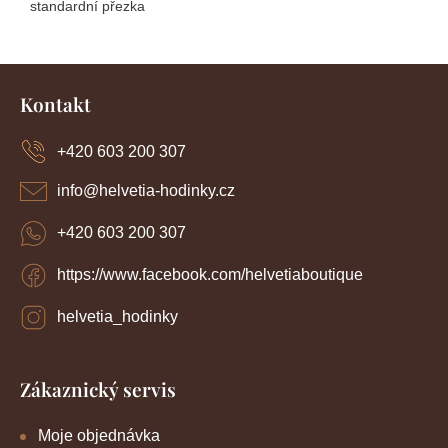
standardní přezka
Z
á
Kontakt
p
a
+420 603 200 307
t
í
info
@
helvetia-hodinky.cz
+420 603 200 307
https://www.facebook.com/helvetiaboutique
helvetia_hodinky
Zákaznický servis
Moje objednávka