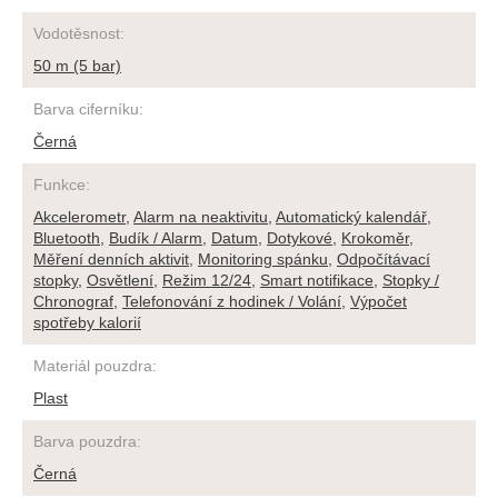
Vodotěsnost
:
50 m (5 bar)
Barva ciferníku
:
Černá
Funkce
:
Akcelerometr
,
Alarm na neaktivitu
,
Automatický kalendář
,
Bluetooth
,
Budík / Alarm
,
Datum
,
Dotykové
,
Krokoměr
,
Měření denních aktivit
,
Monitoring spánku
,
Odpočítávací
stopky
,
Osvětlení
,
Režim 12/24
,
Smart notifikace
,
Stopky /
Chronograf
,
Telefonování z hodinek / Volání
,
Výpočet
spotřeby kalorií
Materiál pouzdra
:
Plast
Barva pouzdra
:
Černá