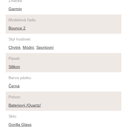
Značka
:
Garmin
Modelová řada
:
Bounce 2
Styl hodinek
:
Chytré
,
Módní
,
Sportovní
Pásek
:
Silikon
Barva pásku
:
Černá
Pohon
:
Bateriový /Quartz/
Sklo
:
Gorilla Glass