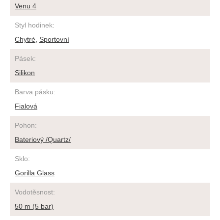
Venu 4
Styl hodinek
:
Chytré
,
Sportovní
Pásek
:
Silikon
Barva pásku
:
Fialová
Pohon
:
Bateriový /Quartz/
Sklo
:
Gorilla Glass
Vodotěsnost
:
50 m (5 bar)