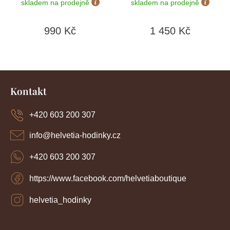
skladem na prodejně
skladem na prodejně
přezka
990 Kč
1 450 Kč
Z
á
Kontakt
p
a
+420 603 200 307
t
í
info
@
helvetia-hodinky.cz
+420 603 200 307
https://www.facebook.com/helvetiaboutique
helvetia_hodinky