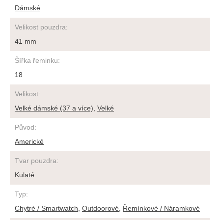
Dámské
Velikost pouzdra
:
41 mm
Šířka řeminku
:
18
Velikost
:
Velké dámské (37 a více)
,
Velké
Původ
:
Americké
Tvar pouzdra
:
Kulaté
Typ
:
Chytré / Smartwatch
,
Outdoorové
,
Řemínkové / Náramkové