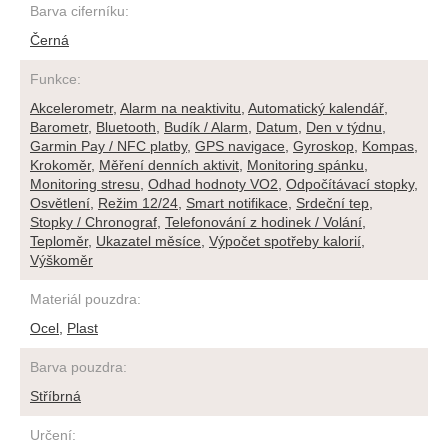
Barva ciferníku
:
Černá
Funkce
:
Akcelerometr
,
Alarm na neaktivitu
,
Automatický kalendář
,
Barometr
,
Bluetooth
,
Budík / Alarm
,
Datum
,
Den v týdnu
,
Garmin Pay / NFC platby
,
GPS navigace
,
Gyroskop
,
Kompas
,
Krokoměr
,
Měření denních aktivit
,
Monitoring spánku
,
Monitoring stresu
,
Odhad hodnoty VO2
,
Odpočítávací stopky
,
Osvětlení
,
Režim 12/24
,
Smart notifikace
,
Srdeční tep
,
Stopky / Chronograf
,
Telefonování z hodinek / Volání
,
Teploměr
,
Ukazatel měsíce
,
Výpočet spotřeby kalorií
,
Výškoměr
Materiál pouzdra
:
Ocel
,
Plast
Barva pouzdra
:
Stříbrná
Určení
: