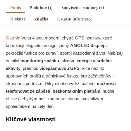
Popis
Podobné (3)
Související soubory (2)
Diskuze
Značka
Ostatní informace
Garmin
Venu 4 jsou moderní chytré GPS hodinky, které
kombinují elegantní design, jasný
AMOLED displej
a
pokročilé funkce pro zdraví, sport i každodenní život. Nabízejí
detailní
monitoring spánku, stresu, energie a srdeční
aktivity
, přesnou
vícepásmovou GPS
, více než 80
sportovních profilů a tréninkové funkce pro začátečníky i
zkušené sportovce. Díky dlouhé výdrži baterie,
možnosti
telefonovat ze zápěstí
,
bezkontaktním platbám
, hudbě
offline a chytrým notifikacím se stanou spolehlivým
společníkem na celý den.
Klíčové vlastnosti