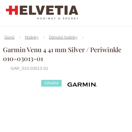
Přejít
na
obsah
Domů
Hodinky
Dámské hodinky
Garmin Venu 4 41 mm Silver / Periwinkle
010-03013-01
GAR_010-03013-01
Výhodné
Značka:
Garmin