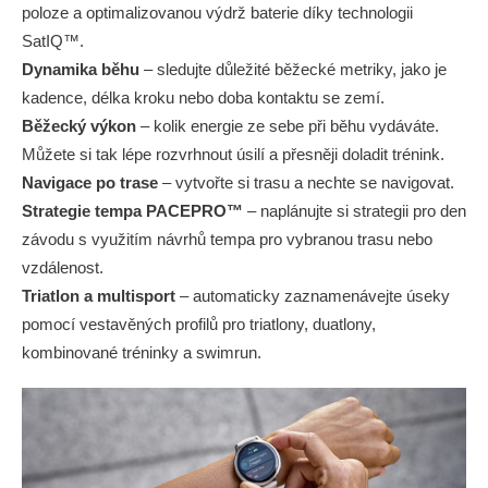
poloze a optimalizovanou výdrž baterie díky technologii
SatIQ™.
Dynamika běhu
– sledujte důležité běžecké metriky, jako je
kadence, délka kroku nebo doba kontaktu se zemí.
Běžecký výkon
– kolik energie ze sebe při běhu vydáváte.
Můžete si tak lépe rozvrhnout úsilí a přesněji doladit trénink.
Navigace po trase
– vytvořte si trasu a nechte se navigovat.
Strategie tempa PACEPRO™
– naplánujte si strategii pro den
závodu s využitím návrhů tempa pro vybranou trasu nebo
vzdálenost.
Triatlon a multisport
– automaticky zaznamenávejte úseky
pomocí vestavěných profilů pro triatlony, duatlony,
kombinované tréninky a swimrun.