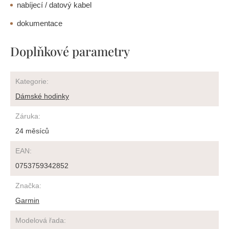
nabíjecí / datový kabel
dokumentace
Doplňkové parametry
Kategorie
:
Dámské hodinky
Záruka
:
24 měsíců
EAN
:
0753759342852
Značka
:
Garmin
Modelová řada
: