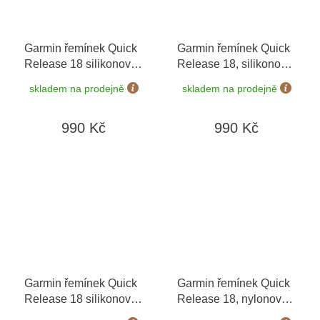
Garmin řemínek Quick
Garmin řemínek Quick
Release 18 silikonový
Release 18, silikonový
bílý, stříbrná přezka
béžový, zlatá přezka
skladem na prodejně
skladem na prodejně
990 Kč
990 Kč
Garmin řemínek Quick
Garmin řemínek Quick
Release 18 silikonový
Release 18, nylonový
bílý, růžovozlatá
černý 010-13261-00