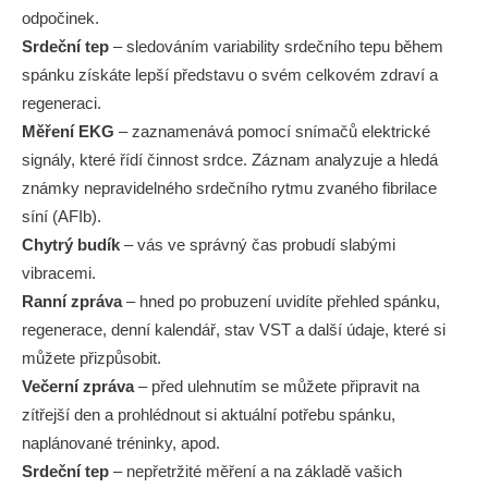
odpočinek.
Srdeční tep
– sledováním variability srdečního tepu během
spánku získáte lepší představu o svém celkovém zdraví a
regeneraci.
Měření EKG
– zaznamenává pomocí snímačů elektrické
signály, které řídí činnost srdce. Záznam analyzuje a hledá
známky nepravidelného srdečního rytmu zvaného fibrilace
síní (AFIb).
Chytrý budík
– vás ve správný čas probudí slabými
vibracemi.
Ranní zpráva
– hned po probuzení uvidíte přehled spánku,
regenerace, denní kalendář, stav VST a další údaje, které si
můžete přizpůsobit.
Večerní zpráva
– před ulehnutím se můžete připravit na
zítřejší den a prohlédnout si aktuální potřebu spánku,
naplánované tréninky, apod.
Srdeční tep
– nepřetržité měření a na základě vašich