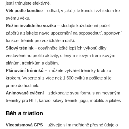
jestli trénujete efektivně.
Věk podle kondice
– odhad, v jaké jste kondici vzhledem ke
svému věku.
Režim invalidního vozíku
– sledujte každodenní počet
záběrů a získejte navíc upozornění na poposednutí, sportovní
funkce, trénink pro vozíčkáře a další.
Silový trénink
– dosáhněte ještě lepších výkonů díky
vestavěnému profilu aktivity, cíleným silovým tréninkovým
plánům, tréninkům a dalším.
Plánování tréninků
– můžete vytvářet tréninky krok za
krokem. Vyberte si z více než 1 600 cviků a pošlete si je
přímo do hodinek.
Animované cvičení
– zdokonalte svou formu s animovanými
tréninky pro HIIT, kardio, silový trénink, jógu, mobilitu a pilates
Běh a triatlon
Vícepásmová GPS
– užívejte si mimořádně přesné údaje o