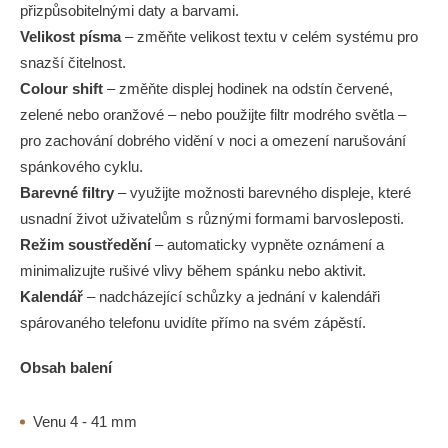
přizpůsobitelnými daty a barvami.
Velikost písma
– změňte velikost textu v celém systému pro
snazší čitelnost.
Colour shift
– změňte displej hodinek na odstín červené,
zelené nebo oranžové – nebo použijte filtr modrého světla –
pro zachování dobrého vidění v noci a omezení narušování
spánkového cyklu.
Barevné filtry
– využijte možnosti barevného displeje, které
usnadní život uživatelům s různými formami barvosleposti.
Režim soustředění
– automaticky vypněte oznámení a
minimalizujte rušivé vlivy během spánku nebo aktivit.
Kalendář
– nadcházející schůzky a jednání v kalendáři
spárovaného telefonu uvidíte přímo na svém zápěstí.
Obsah balení
Venu 4 - 41 mm