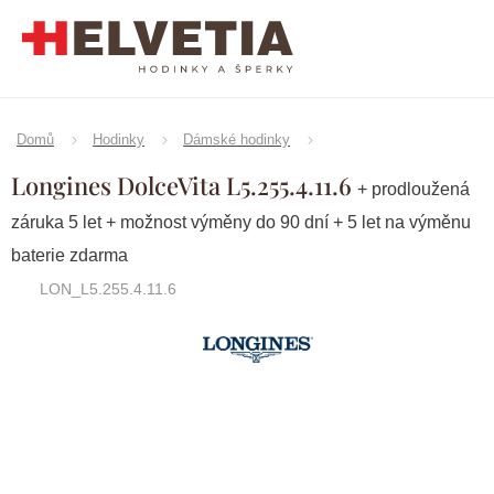
Přejít
na
obsah
Domů
Hodinky
Dámské hodinky
Longines DolceVita L5.255.4.11.6
+ prodloužená
záruka 5 let + možnost výměny do 90 dní + 5 let na výměnu
baterie zdarma
LON_L5.255.4.11.6
Značka:
Longines