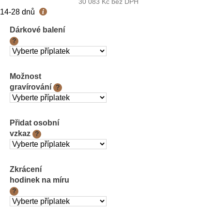
30 083 Kč
bez DPH
Měrná
14-28 dnů
cena:
Dárkové balení
?
Možnost
gravírování
?
Přidat osobní
vzkaz
?
Zkrácení
hodinek na míru
?