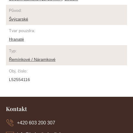
Původ
:
Švýcarské
Tvar pouzdra
:
Hranaté
Typ
:
Řemínkové / Náramkové
Obj. číslo
:
L52554116
Z
á
Kontakt
p
a
+420 603 200 307
t
í