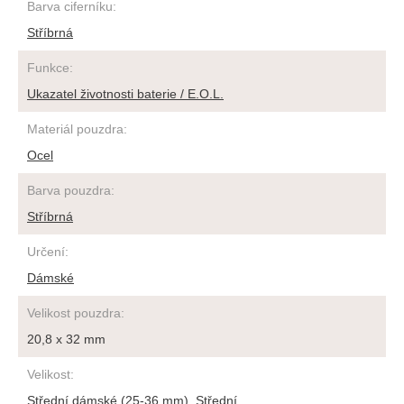
Barva ciferníku
:
Stříbrná
Funkce
:
Ukazatel životnosti baterie / E.O.L.
Materiál pouzdra
:
Ocel
Barva pouzdra
:
Stříbrná
Určení
:
Dámské
Velikost pouzdra
:
20,8 x 32 mm
Velikost
:
Střední dámské (25-36 mm)
,
Střední