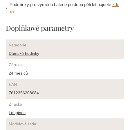
Podmínky pro výměnu baterie po dobu pěti let najdete
zde
>>
Doplňkové parametry
Kategorie
:
Dámské hodinky
Záruka
:
24 měsíců
EAN
:
7612356208684
Značka
:
Longines
Modelová řada
: