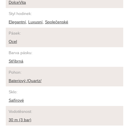
DolceVita
Styl hodinek
:
Elegantní
,
Luxusní
,
Společenské
Pásek
:
Ocel
Barva pásku
:
Stříbrná
Pohon
:
Bateriový /Quartz/
Sklo
:
Safírové
Vodotěsnost
:
30 m (3 bar)