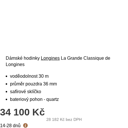
Dámské hodinky
Longines
La Grande Classique de
Longines
voděodolnost 30 m
průměr pouzdra 36 mm
safírové sklíčko
bateriový pohon - quartz
34 100 Kč
28 182 Kč
bez DPH
Měrná
14-28 dnů