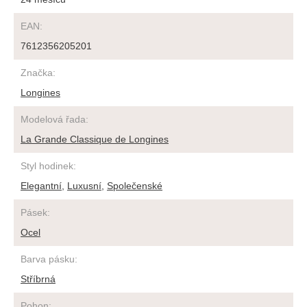
EAN
:
7612356205201
Značka
:
Longines
Modelová řada
:
La Grande Classique de Longines
Styl hodinek
:
Elegantní
,
Luxusní
,
Společenské
Pásek
:
Ocel
Barva pásku
:
Stříbrná
Pohon
: