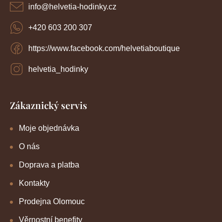
í
info
@
helvetia-hodinky.cz
+420 603 200 307
https://www.facebook.com/helvetiaboutique
helvetia_hodinky
Zákaznický servis
Moje objednávka
O nás
Doprava a platba
Kontakty
Prodejna Olomouc
Věrnostní benefity