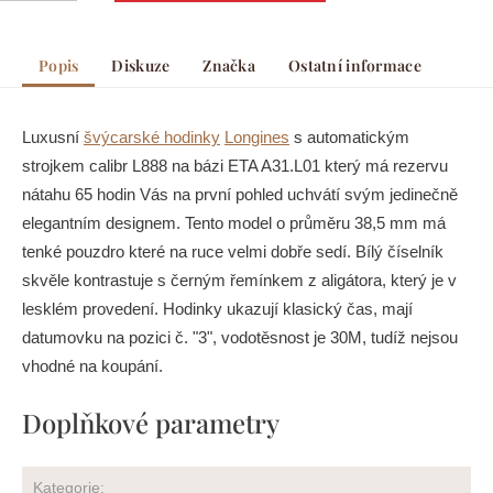
Popis
Diskuze
Značka
Ostatní informace
Luxusní
švýcarské hodinky
Longines
s automatickým
strojkem calibr L888 na bázi ETA A31.L01 který má rezervu
nátahu 65 hodin Vás na první pohled uchvátí svým jedinečně
elegantním designem. Tento model o průměru 38,5 mm má
tenké pouzdro které na ruce velmi dobře sedí. Bílý číselník
skvěle kontrastuje s černým řemínkem z aligátora, který je v
lesklém provedení. Hodinky ukazují klasický čas, mají
datumovku na pozici č. "3", vodotěsnost je 30M, tudíž nejsou
vhodné na koupání.
Doplňkové parametry
Kategorie
: