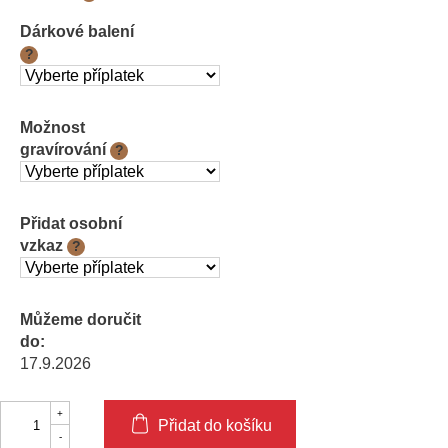
cena:
Dárkové balení
?
Možnost
gravírování
?
Přidat osobní
vzkaz
?
Můžeme doručit
do:
17.9.2026
Přidat do košíku