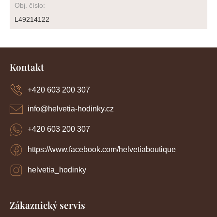
Obj. číslo
:
L49214122
Z
á
Kontakt
p
a
+420 603 200 307
t
í
info
@
helvetia-hodinky.cz
+420 603 200 307
https://www.facebook.com/helvetiaboutique
helvetia_hodinky
Zákaznický servis