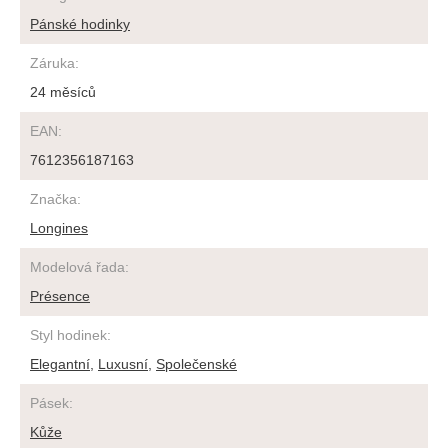
Pánské hodinky
Záruka
:
24 měsíců
EAN
:
7612356187163
Značka
:
Longines
Modelová řada
:
Présence
Styl hodinek
:
Elegantní
,
Luxusní
,
Společenské
Pásek
:
Kůže