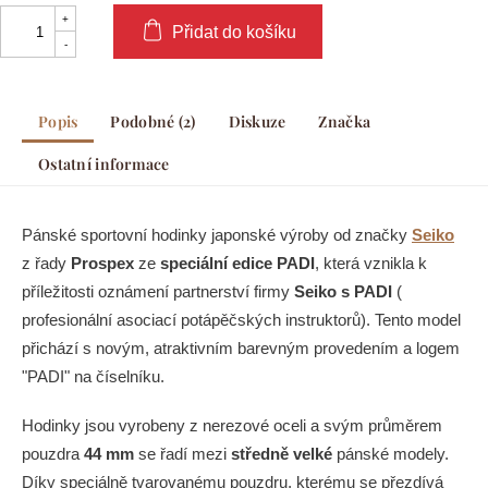
Přidat do košíku
Popis
Podobné (2)
Diskuze
Značka
Ostatní informace
Pánské sportovní hodinky japonské výroby od značky
Seiko
z řady
Prospex
ze
speciální edice PADI
, která vznikla k
příležitosti oznámení partnerství firmy
Seiko s PADI
(
profesionální asociací potápěčských instruktorů). Tento model
přichází s novým, atraktivním barevným provedením a logem
"PADI" na číselníku.
Hodinky jsou vyrobeny z nerezové oceli a svým průměrem
pouzdra
44 mm
se řadí mezi
středně velké
pánské modely.
Díky speciálně tvarovanému pouzdru, kterému se přezdívá