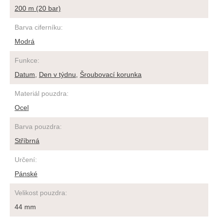
200 m (20 bar)
Barva ciferníku
:
Modrá
Funkce
:
Datum
,
Den v týdnu
,
Šroubovací korunka
Materiál pouzdra
:
Ocel
Barva pouzdra
:
Stříbrná
Určení
:
Pánské
Velikost pouzdra
:
44 mm