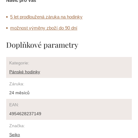
Navíc pro Vás
5 let prodloužená záruka na hodinky
možnost výměny zboží do 90 dní
Doplňkové parametry
Kategorie
:
Pánské hodinky
Záruka
:
24 měsíců
EAN
:
4954628237149
Značka
:
Seiko