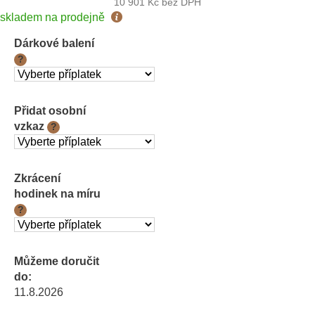
10 901 Kč
bez DPH
Měrná
skladem na prodejně
cena:
Dárkové balení
?
Přidat osobní
vzkaz
?
Zkrácení
hodinek na míru
?
Můžeme doručit
do:
11.8.2026