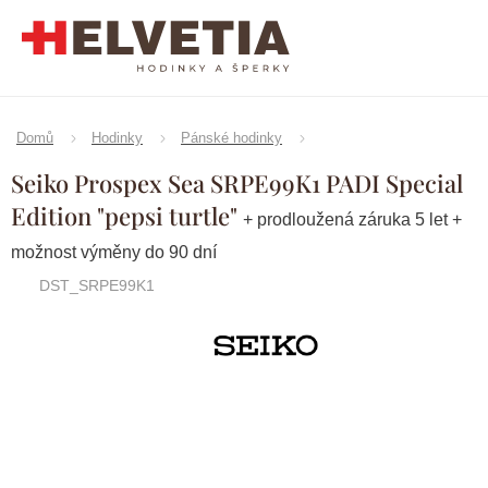
Přejít
na
obsah
Domů
Hodinky
Pánské hodinky
Seiko Prospex Sea SRPE99K1 PADI Special
Edition "pepsi turtle"
+ prodloužená záruka 5 let +
možnost výměny do 90 dní
DST_SRPE99K1
Značka:
Seiko