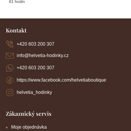
41 hodin
Z
á
Kontakt
p
a
+420 603 200 307
t
í
info
@
helvetia-hodinky.cz
+420 603 200 307
https://www.facebook.com/helvetiaboutique
helvetia_hodinky
Zákaznický servis
Moje objednávka