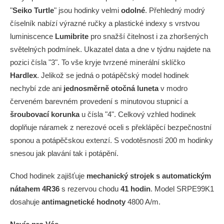
"
Seiko Turtle
" jsou hodinky velmi
odolné
. Přehledný modrý
číselník nabízí výrazné ručky a plastické indexy s vrstvou
luminiscence
Lumibrite
pro snažší čitelnost i za zhoršených
světelných podmínek. Ukazatel data a dne v týdnu najdete na
pozici čísla "3". To vše kryje tvrzené minerální sklíčko
Hardlex
. Jelikož se jedná o potápěčský model hodinek
nechybí zde ani
jednosměrně otočná luneta
v modro
červeném barevném provedení s minutovou stupnicí a
šroubovací korunka
u čísla "4". Celkový vzhled hodinek
doplňuje náramek z nerezové oceli s překlápěcí bezpečnostní
sponou a potápěčskou extenzí. S vodotěsností 200 m hodinky
snesou jak plavání tak i potápění.
Chod hodinek zajišťuje
mechanický strojek s automatickým
nátahem 4R36
s rezervou chodu
41 hodin
. Model SRPE99K1
dosahuje
antimagnetické hodnoty
4800 A/m.