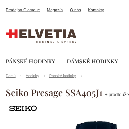
Přejít
na
Prodejna Olomouc
Magazín
O nás
Kontakty
obsah
PÁNSKÉ HODINKY
DÁMSKÉ HODINKY
Domů
Hodinky
Pánské hodinky
Seiko Presage SSA405J1
+ prodlouže
Značka:
Seiko