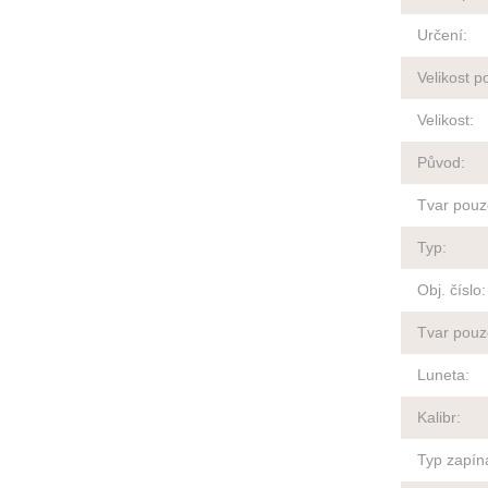
Určení
:
Velikost p
Velikost
:
Původ
:
Tvar pouz
Typ
:
Obj. číslo
:
Tvar pouz
Luneta
:
Kalibr
:
Typ zapín