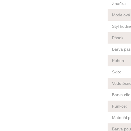
Značka
:
Modelová
Styl hodin
Pásek
:
Barva pás
Pohon
:
Sklo
:
Vodotěsno
Barva cife
Funkce
:
Materiál 
Barva pou