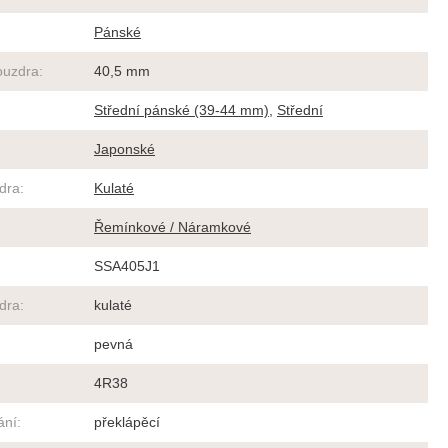
Pánské
ouzdra
:
40,5 mm
Střední pánské (39-44 mm)
,
Střední
Japonské
dra
:
Kulaté
Řemínkové / Náramkové
SSA405J1
dra
:
kulaté
pevná
4R38
ání
:
překlápěcí