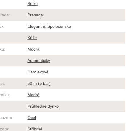
Seiko
 řada
:
Presage
ek
:
Elegantní
,
Společenské
Kůže
ku
:
Modrá
Automatický
Hardlexové
st
:
50 m (5 bar)
rníku
:
Modrá
Průhledné dýnko
pouzdra
:
Ocel
zdra
:
Stříbrná