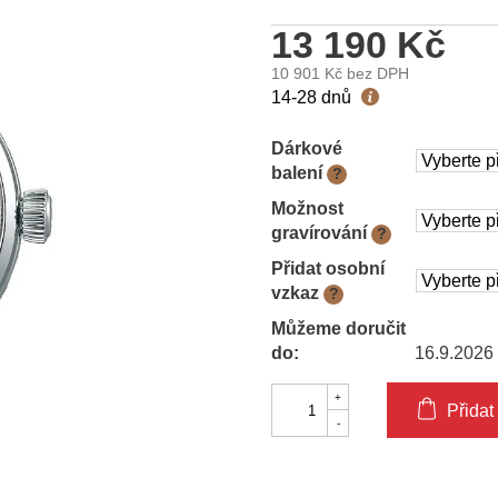
13 190 Kč
10 901 Kč
bez DPH
Měrná
14-28 dnů
cena:
Dárkové
balení
?
Možnost
gravírování
?
Přidat osobní
vzkaz
?
Můžeme doručit
do:
16.9.2026
Přidat