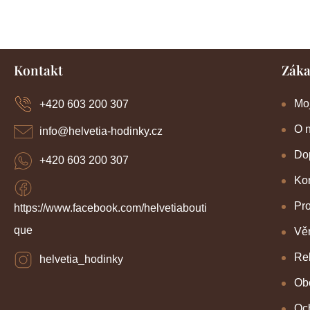
Z
Kontakt
Záka
á
p
a
Mo
+420 603 200 307
t
í
O 
info
@
helvetia-hodinky.cz
Dop
+420 603 200 307
Kon
Pr
https://www.facebook.com/helvetiabouti
que
Věr
Re
helvetia_hodinky
Ob
Oc