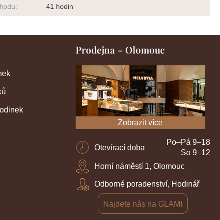
chodu
:
41 hodin
Prodejna – Olomouc
nek
ků
hodinek
Zobrazit více
Po–Pá 9–18
Otevírací doba
So 9–12
Horní náměstí 1, Olomouc
Odborné poradenství, Hodinář
Najdete nás na GLAMI