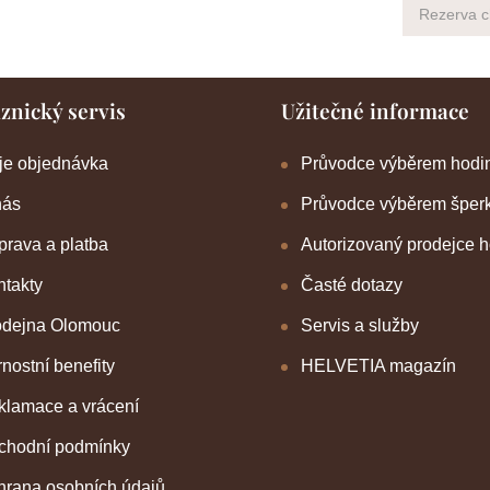
Rezerva 
znický servis
Užitečné informace
je objednávka
Průvodce výběrem hodi
nás
Průvodce výběrem šper
rava a platba
Autorizovaný prodejce 
takty
Časté dotazy
odejna Olomouc
Servis a služby
nostní benefity
HELVETIA magazín
klamace a vrácení
chodní podmínky
hrana osobních údajů