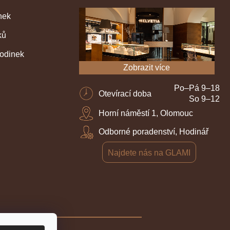
nek
ků
hodinek
Zobrazit více
Po–Pá 9–18
Otevírací doba
So 9–12
Horní náměstí 1, Olomouc
Odborné poradenství, Hodinář
Najdete nás na GLAMI