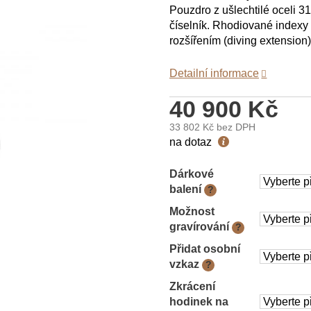
Pouzdro z ušlechtilé oceli 
číselník. Rhodiované indexy a
rozšířením (diving extension)
Detailní informace
40 900 Kč
33 802 Kč
bez DPH
Měrná
na dotaz
cena:
Dárkové
balení
?
Možnost
gravírování
?
Přidat osobní
vzkaz
?
Zkrácení
hodinek na