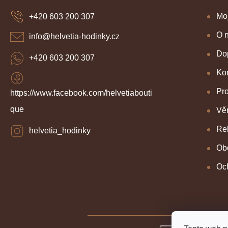
p
a
Mo
+420 603 200 307
t
í
O 
info
@
helvetia-hodinky.cz
Dop
+420 603 200 307
Kon
Pr
https://www.facebook.com/helvetiabouti
que
Věr
Re
helvetia_hodinky
Ob
Oc