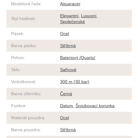
Modelová řada
:
Aquaracer
Elegantní
,
Luxusní
,
Styl hodinek
:
Společenské
Pásek
:
Ocel
Barva pásku
:
Stříbrná
Pohon
:
Bateriový /Quartz/
Sklo
:
Safírové
Vodotěsnost
:
300 m (30 bar)
Barva ciferníku
:
Černá
Funkce
:
Datum
,
Šroubovací korunka
Materiál pouzdra
:
Ocel
Barva pouzdra
:
Stříbrná