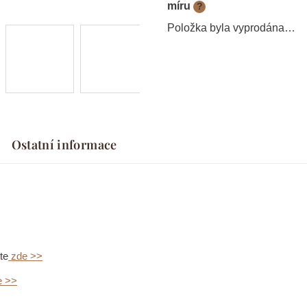
míru
?
Položka byla vyprodána…
Ostatní informace
te
zde >>
e >>