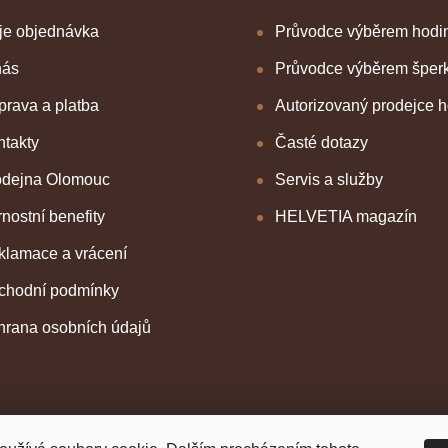
je objednávka
Průvodce výběrem hodi
nás
Průvodce výběrem šper
rava a platba
Autorizovaný prodejce 
takty
Časté dotazy
odejna Olomouc
Servis a služby
nostní benefity
HELVETIA magazín
klamace a vrácení
chodní podmínky
hrana osobních údajů