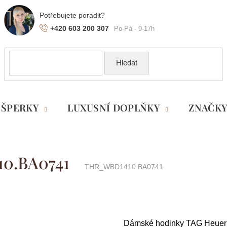
+420 603 200 307
Hledat
ŠPERKY
LUXUSNÍ DOPLŇKY
ZNAČK
10.BA0741
THR_WBD1410.BA0741
Dámské hodinky TAG Heuer z