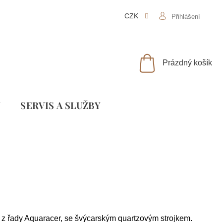
CZK
Přihlášení
NÁKUPNÍ
Prázdný košík
KOŠÍK
Y
SLUŽBY
 řady Aquaracer, se švýcarským quartzovým strojkem.