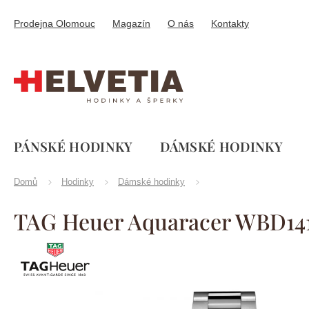
Přejít
na
Prodejna Olomouc
Magazín
O nás
Kontakty
obsah
PÁNSKÉ HODINKY
DÁMSKÉ HODINKY
Domů
Hodinky
Dámské hodinky
TAG Heuer Aquaracer WBD14
TAG
Značka:
Heuer