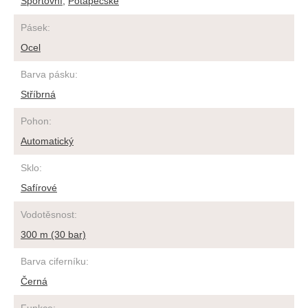
Sportovní
,
Potápěčské
Pásek
:
Ocel
Barva pásku
:
Stříbrná
Pohon
:
Automatický
Sklo
:
Safírové
Vodotěsnost
:
300 m (30 bar)
Barva ciferníku
:
Černá