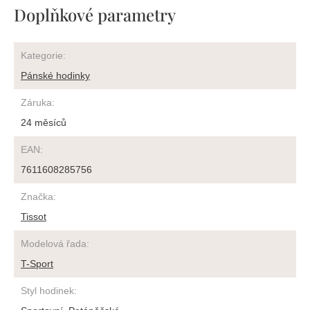
Doplňkové parametry
Kategorie
:
Pánské hodinky
Záruka
:
24 měsíců
EAN
:
7611608285756
Značka
:
Tissot
Modelová řada
:
T-Sport
Styl hodinek
: