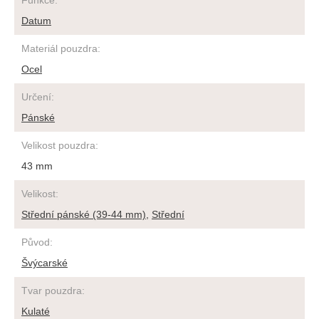
Funkce
:
Datum
Materiál pouzdra
:
Ocel
Určení
:
Pánské
Velikost pouzdra
:
43 mm
Velikost
:
Střední pánské (39-44 mm)
,
Střední
Původ
:
Švýcarské
Tvar pouzdra
:
Kulaté