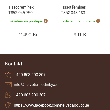
Tissot řemínek
Tissot řemínek
T852.045.750
T852.048.183
skladem na prodejně
skladem na prodejně
2 490 Kč
991 Kč
Z
á
Kontakt
p
a
+420 603 200 307
t
í
info
@
helvetia-hodinky.cz
+420 603 200 307
https://www.facebook.com/helvetiaboutique