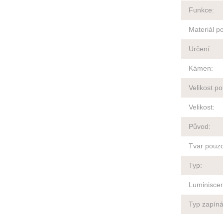
Funkce
:
Materiál p
Určení
:
Kámen
:
Velikost p
Velikost
:
Původ
:
Tvar pouz
Typ
:
Luminisce
Typ zapíná