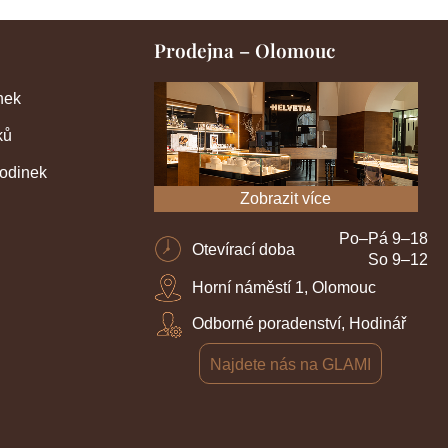
Prodejna – Olomouc
nek
ků
hodinek
Zobrazit více
Po–Pá 9–18
Otevírací doba
So 9–12
Horní náměstí 1, Olomouc
Odborné poradenství, Hodinář
Najdete nás na GLAMI