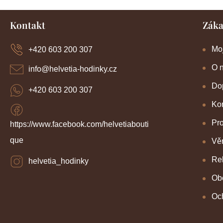
Z
Kontakt
Záka
á
p
a
Mo
+420 603 200 307
t
í
O 
info
@
helvetia-hodinky.cz
Dop
+420 603 200 307
Kon
Pr
https://www.facebook.com/helvetiabouti
que
Věr
Re
helvetia_hodinky
Ob
Oc