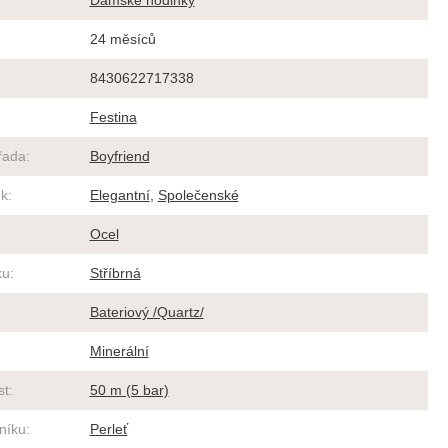
Dámské hodinky
24 měsíců
8430622717338
Festina
řada
:
Boyfriend
ek
:
Elegantní
,
Společenské
Ocel
ku
:
Stříbrná
Bateriový /Quartz/
Minerální
st
:
50 m (5 bar)
rníku
:
Perleť