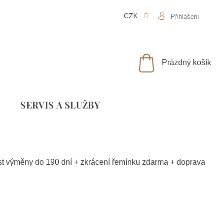
CZK
Přihlášení
NÁKUPNÍ
Prázdný košík
KOŠÍK
Y
SLUŽBY
ost výměny do 190 dní + zkrácení řemínku zdarma + doprava