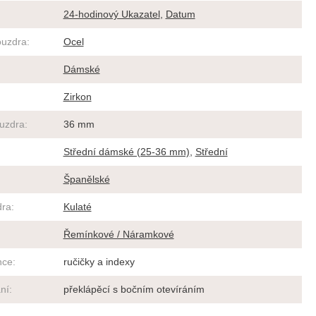
24-hodinový Ukazatel
,
Datum
ouzdra
:
Ocel
Dámské
Zirkon
ouzdra
:
36 mm
Střední dámské (25-36 mm)
,
Střední
Španělské
dra
:
Kulaté
Řemínkové / Náramkové
nce
:
ručičky a indexy
ní
:
překlápěcí s bočním otevíráním