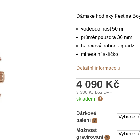
Dámské
hodinky
Festina
Boy
voděodolnost 50 m
průměr pouzdra 36 mm
bateriový pohon - quartz
minerální sklíčko
Detailní informace
4 090 Kč
3 380 Kč
bez DPH
Měrná
skladem
cena:
Dárkové
balení
?
Možnost
gravírování
?