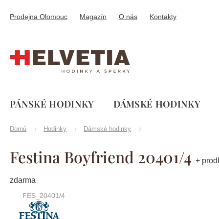
Přejít
na
Prodejna Olomouc
Magazín
O nás
Kontakty
obsah
PÁNSKÉ HODINKY
DÁMSKÉ HODINKY
Domů
Hodinky
Dámské hodinky
Festina Boyfriend 20401/4
+ prod
zdarma
FES_20401/4
Značka:
Festina