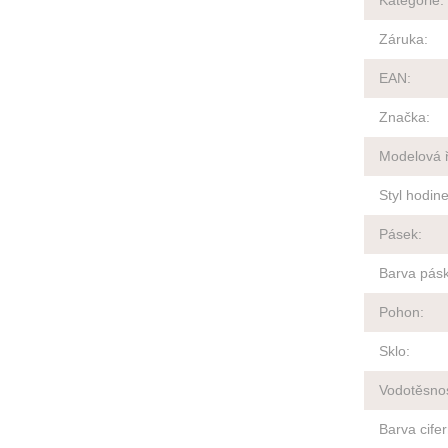
Kategorie
:
Záruka
:
EAN
:
Značka
:
Modelová 
Styl hodin
Pásek
:
Barva pás
Pohon
:
Sklo
:
Vodotěsno
Barva cife