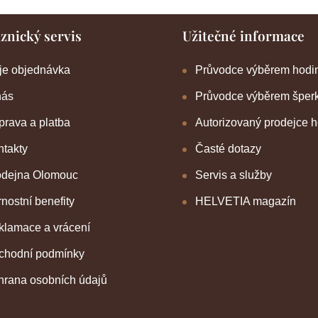
znický servis
Užitečné informace
je objednávka
Průvodce výběrem hodi
nás
Průvodce výběrem šper
rava a platba
Autorizovaný prodejce 
takty
Časté dotazy
odejna Olomouc
Servis a služby
nostní benefity
HELVETIA magazín
klamace a vrácení
chodní podmínky
hrana osobních údajů