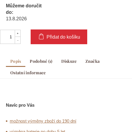
Můžeme doručit
do:
13.8.2026
Přidat do košíku
Popis
Podobné (1)
Diskuze
Značka
Ostatní informace
Navíc pro Vás
možnost výměny zboží do 190 dní
výměna baterie po dobu 5 let