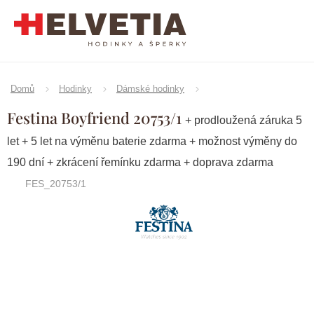
Přejít
na
obsah
Domů
Hodinky
Dámské hodinky
Festina Boyfriend 20753/1
+ prodloužená záruka 5
let + 5 let na výměnu baterie zdarma + možnost výměny do
190 dní + zkrácení řemínku zdarma + doprava zdarma
FES_20753/1
Značka:
Festina