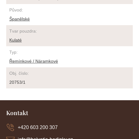
Původ
:
Španělské
Tvar pouzdra
:
Kulaté
Typ
:
Řemínkové / Náramkové
Obj. číslo
:
20753/1
Z
á
Kontakt
p
a
+420 603 200 307
t
í