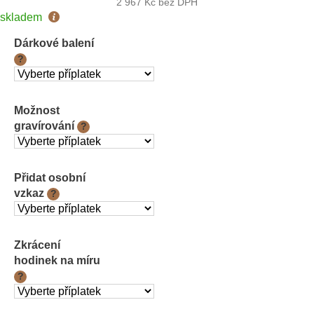
2 967 Kč
bez DPH
Měrná
skladem
cena:
Dárkové balení
?
Možnost
gravírování
?
Přidat osobní
vzkaz
?
Zkrácení
hodinek na míru
?