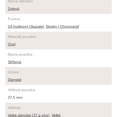
Barva ciferníku
:
Zelená
Funkce
:
24-hodinový Ukazatel
,
Stopky / Chronograf
Materiál pouzdra
:
Ocel
Barva pouzdra
:
Stříbrná
Určení
:
Dámské
Velikost pouzdra
:
37,5 mm
Velikost
:
Velké dámské (37 a více)
,
Velké