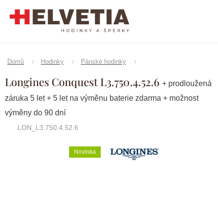
Přejít
na
obsah
Domů
Hodinky
Pánské hodinky
Longines Conquest L3.750.4.52.6
+ prodloužená
záruka 5 let + 5 let na výměnu baterie zdarma + možnost
výměny do 90 dní
LON_L3.750.4.52.6
Novinka
Značka:
Longines