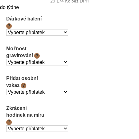
29 174 Kč
bez DPH
Měrná
do týdne
cena:
Dárkové balení
?
Možnost
gravírování
?
Přidat osobní
vzkaz
?
Zkrácení
hodinek na míru
?