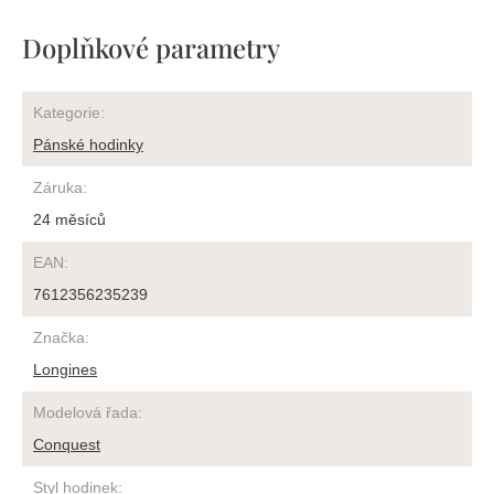
Doplňkové parametry
Kategorie
:
Pánské hodinky
Záruka
:
24 měsíců
EAN
:
7612356235239
Značka
:
Longines
Modelová řada
:
Conquest
Styl hodinek
: