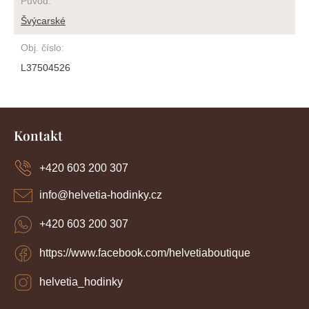
Původ
:
Švýcarské
Obj. číslo
:
L37504526
Z
á
Kontakt
p
a
+420 603 200 307
t
í
info
@
helvetia-hodinky.cz
+420 603 200 307
https://www.facebook.com/helvetiaboutique
helvetia_hodinky