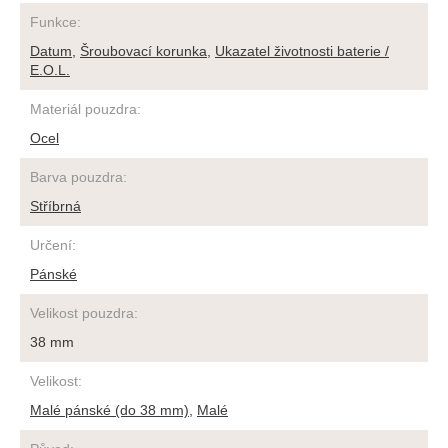
Funkce
:
Datum
,
Šroubovací korunka
,
Ukazatel životnosti baterie /
E.O.L.
Materiál pouzdra
:
Ocel
Barva pouzdra
:
Stříbrná
Určení
:
Pánské
Velikost pouzdra
:
38 mm
Velikost
:
Malé pánské (do 38 mm)
,
Malé